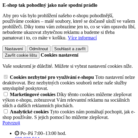
E-shop tak pohodlný jako naše spodní prádlo
Aby pro vás bylo prohlížení našeho e-shopu pohodlnější,
používáme cookies – malé soubory, které se dočasně uloží ve vašem
prohlížeči. Díky tomu vám zobrazíme jen to, co se vám opravdu líbí,
nebudeme ukazovat zbytečnou reklamu a budeme si třeba
pamatovat i to, co máte v košíku.
Více informací
Nastavení
Odmítnout
Souhlasit a zavřít
Cookies nastavení
Zavřít cookie lištu
Vaše soukromí je důležité. Můžete si vybrat nastavení cookies níže.
Cookies nezbytné pro využívání e-shopu
Toto nastavení nelze
deaktivovat. Bez nezbytných cookies souborů nelze naše služby
smysluplně poskytovat.
Marketingové cookies
Díky těmto cookies můžeme zlepšovat
výkon e-shopu, zobrazovat Vám relevantní reklamu na sociálních
sítích a dalších reklamních plochách.
Analytické cookies
Tyto cookies nám pomáhají pochopit, jak e-
shop používáte. S jejich pomocí ho můžeme zlepšovat.
Potvrzuji
Po–Pá 7:00–13:00 hod.