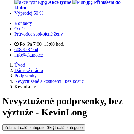
Akce týdne
Přihlášení do
klubu
Výprodej 50 %
Kontakty
O nás
Průvodce spokojené ženy
Po–Pá 7:00–13:00 hod.
608 928 564
info@ekapo.cz
Úvod
Dámské prádlo
Podprsenky
Nevyztužené s kosticemi i bez kostic
KevinLong
Nevyztužené podprsenky, bez
výztuže - KevinLong
Zobrazit další kategorie
Skrýt další kategorie