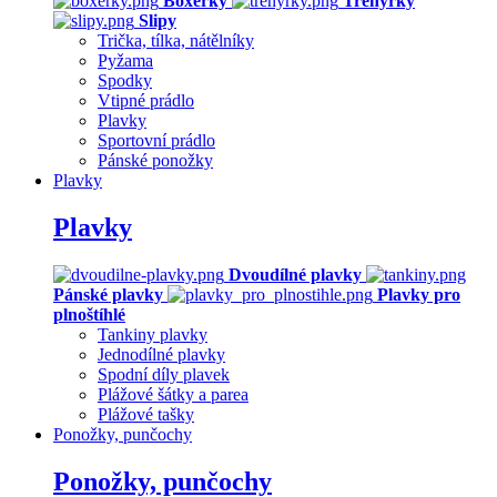
Boxerky
Trenýrky
Slipy
Trička, tílka, nátělníky
Pyžama
Spodky
Vtipné prádlo
Plavky
Sportovní prádlo
Pánské ponožky
Plavky
Plavky
Dvoudílné plavky
Pánské plavky
Plavky pro
plnoštíhlé
Tankiny plavky
Jednodílné plavky
Spodní díly plavek
Plážové šátky a parea
Plážové tašky
Ponožky, punčochy
Ponožky, punčochy