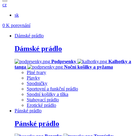
cz
sk
0
K porovnání
Dámské prádlo
Dámské prádlo
Podprsenky
Kalhotky a
tanga
Noční košilky a pyžama
Plné tvary
Plavky
Spodničky
Sportovní a funkční prádlo
Spodní košilky a tílka
Stahovací prádlo
Erotické prádlo
Pánské prádlo
Pánské prádlo