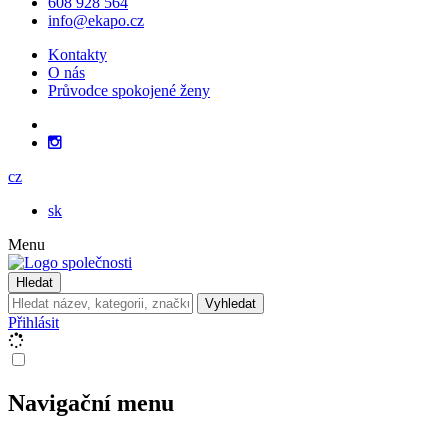
608 928 564
info@ekapo.cz
Kontakty
O nás
Průvodce spokojené ženy
cz
sk
Menu
Hledat
Vyhledat
Přihlásit
Navigační menu