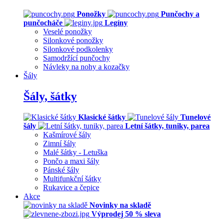
Ponožky
Punčochy a
punčocháče
Legíny
Veselé ponožky
Silonkové ponožky
Silonkové podkolenky
Samodržící punčochy
Návleky na nohy a kozačky
Šály
Šály, šátky
Klasické šátky
Tunelové
šály
Letní šátky, tuniky, parea
Kašmírové šály
Zimní šály
Malé šátky - Letuška
Pončo a maxi šály
Pánské šály
Multifunkční šátky
Rukavice a čepice
Akce
Novinky na skladě
Výprodej 50 % sleva