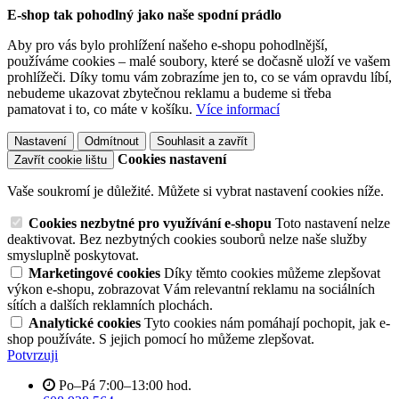
E-shop tak pohodlný jako naše spodní prádlo
Aby pro vás bylo prohlížení našeho e-shopu pohodlnější,
používáme cookies – malé soubory, které se dočasně uloží ve vašem
prohlížeči. Díky tomu vám zobrazíme jen to, co se vám opravdu líbí,
nebudeme ukazovat zbytečnou reklamu a budeme si třeba
pamatovat i to, co máte v košíku.
Více informací
Nastavení
Odmítnout
Souhlasit a zavřít
Cookies nastavení
Zavřít cookie lištu
Vaše soukromí je důležité. Můžete si vybrat nastavení cookies níže.
Cookies nezbytné pro využívání e-shopu
Toto nastavení nelze
deaktivovat. Bez nezbytných cookies souborů nelze naše služby
smysluplně poskytovat.
Marketingové cookies
Díky těmto cookies můžeme zlepšovat
výkon e-shopu, zobrazovat Vám relevantní reklamu na sociálních
sítích a dalších reklamních plochách.
Analytické cookies
Tyto cookies nám pomáhají pochopit, jak e-
shop používáte. S jejich pomocí ho můžeme zlepšovat.
Potvrzuji
Po–Pá 7:00–13:00 hod.