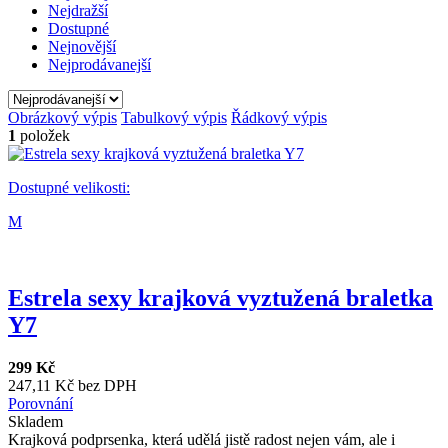
Nejdražší
Dostupné
Nejnovější
Nejprodávanejší
Obrázkový výpis
Tabulkový výpis
Řádkový výpis
1
položek
Dostupné velikosti:
M
Estrela sexy krajková vyztužená braletka
Y7
299 Kč
247,11 Kč bez DPH
Porovnání
Skladem
Krajková podprsenka, která udělá jistě radost nejen vám, ale i