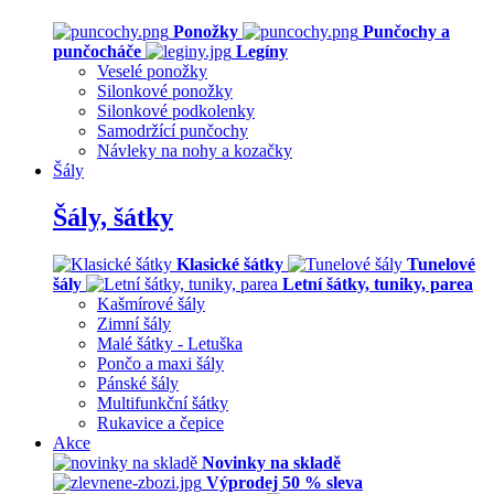
Ponožky
Punčochy a
punčocháče
Legíny
Veselé ponožky
Silonkové ponožky
Silonkové podkolenky
Samodržící punčochy
Návleky na nohy a kozačky
Šály
Šály, šátky
Klasické šátky
Tunelové
šály
Letní šátky, tuniky, parea
Kašmírové šály
Zimní šály
Malé šátky - Letuška
Pončo a maxi šály
Pánské šály
Multifunkční šátky
Rukavice a čepice
Akce
Novinky na skladě
Výprodej 50 % sleva