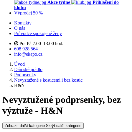
Akce týdne
Přihlášení do
klubu
Výprodej 50 %
Kontakty
O nás
Průvodce spokojené ženy
Po–Pá 7:00–13:00 hod.
608 928 564
info@ekapo.cz
Úvod
Dámské prádlo
Podprsenky
Nevyztužené s kosticemi i bez kostic
H&N
Nevyztužené podprsenky, bez
výztuže - H&N
Zobrazit další kategorie
Skrýt další kategorie