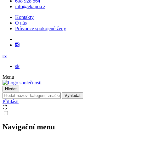
608 928 564
info@ekapo.cz
Kontakty
O nás
Průvodce spokojené ženy
cz
sk
Menu
Hledat
Vyhledat
Přihlásit
Navigační menu