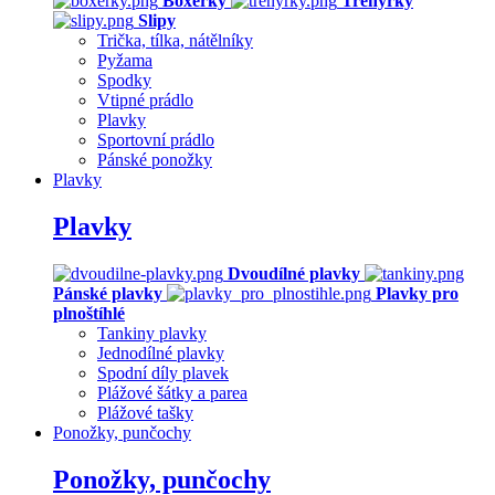
Boxerky
Trenýrky
Slipy
Trička, tílka, nátělníky
Pyžama
Spodky
Vtipné prádlo
Plavky
Sportovní prádlo
Pánské ponožky
Plavky
Plavky
Dvoudílné plavky
Pánské plavky
Plavky pro
plnoštíhlé
Tankiny plavky
Jednodílné plavky
Spodní díly plavek
Plážové šátky a parea
Plážové tašky
Ponožky, punčochy
Ponožky, punčochy