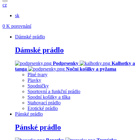
cz
sk
0
K porovnání
Dámské prádlo
Dámské prádlo
Podprsenky
Kalhotky a
tanga
Noční košilky a pyžama
Plné tvary
Plavky
Spodničky
Sportovní a funkční prádlo
Spodní košilky a tílka
Stahovací prádlo
Erotické prádlo
Pánské prádlo
Pánské prádlo