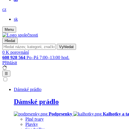
cz
sk
Menu
Hledat
Vyhledat
0
K porovnání
608 928 564
Po–Pá 7:00–13:00 hod.
Přihlásit
☰
Dámské prádlo
Dámské prádlo
Podprsenky
Kalhotky a t
Plné tvary
Plavky