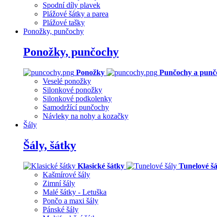
Spodní díly plavek
Plážové šátky a parea
Plážové tašky
Ponožky, punčochy
Ponožky, punčochy
Ponožky
Punčochy a punč
Veselé ponožky
Silonkové ponožky
Silonkové podkolenky
Samodržící punčochy
Návleky na nohy a kozačky
Šály
Šály, šátky
Klasické šátky
Tunelové šá
Kašmírové šály
Zimní šály
Malé šátky - Letuška
Pončo a maxi šály
Pánské šály