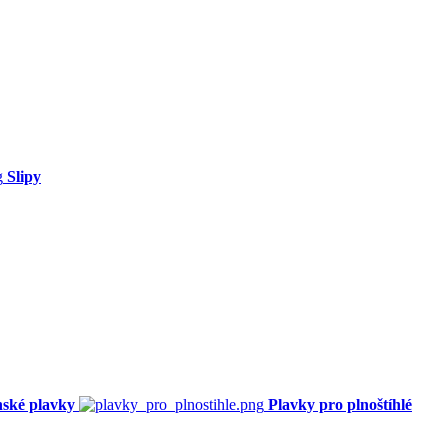
Slipy
ské plavky
Plavky pro plnoštíhlé