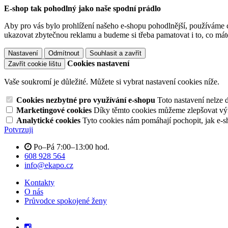
E-shop tak pohodlný jako naše spodní prádlo
Aby pro vás bylo prohlížení našeho e-shopu pohodlnější, používáme c
ukazovat zbytečnou reklamu a budeme si třeba pamatovat i to, co mát
Nastavení
Odmítnout
Souhlasit a zavřít
Cookies nastavení
Zavřít cookie lištu
Vaše soukromí je důležité. Můžete si vybrat nastavení cookies níže.
Cookies nezbytné pro využívání e-shopu
Toto nastavení nelze 
Marketingové cookies
Díky těmto cookies můžeme zlepšovat výko
Analytické cookies
Tyto cookies nám pomáhají pochopit, jak e-s
Potvrzuji
Po–Pá 7:00–13:00 hod.
608 928 564
info@ekapo.cz
Kontakty
O nás
Průvodce spokojené ženy