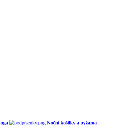
anga
Noční košilky a pyžama