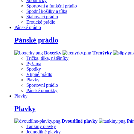
Spodničky
Sportovní a funkční prádlo
Spodní košilky a tílka
Stahovací prádlo
Erotické prádlo
Pánské prádlo
Pánské prádlo
Boxerky
Trenýrky
Trička, tílka, nátělníky
Pyžama
Spodky
Vtipné prádlo
Plavky
Sportovní prádlo
Pánské ponožky
Plavky
Plavky
Dvoudílné plavky
Pán
Tankiny plavky
Jednodílné plavky