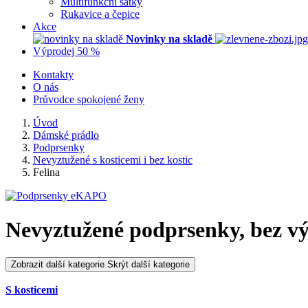
Multifunkční šátky
Rukavice a čepice
Akce
Novinky na skladě
Výprodej 50 %
Kontakty
O nás
Průvodce spokojené ženy
Úvod
Dámské prádlo
Podprsenky
Nevyztužené s kosticemi i bez kostic
Felina
Nevyztužené podprsenky, bez vý
Zobrazit další kategorie
Skrýt další kategorie
S kosticemi