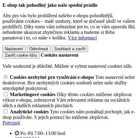
E-shop tak pohodlný jako naše spodní prádlo
Aby pro vás bylo prohlížení našeho e-shopu pohodlnější,
používáme cookies – malé soubory, které se dočasně uloží ve vašem
prohlížeči. Díky tomu vám zobrazíme jen to, co se vám opravdu líbí,
nebudeme ukazovat zbytečnou reklamu a budeme si třeba
pamatovat i to, co máte v košíku.
Více informací
Nastavení
Odmítnout
Souhlasit a zavřít
Cookies nastavení
Zavřít cookie lištu
Vaše soukromí je důležité. Můžete si vybrat nastavení cookies níže.
Cookies nezbytné pro využívání e-shopu
Toto nastavení nelze
deaktivovat. Bez nezbytných cookies souborů nelze naše služby
smysluplně poskytovat.
Marketingové cookies
Díky těmto cookies můžeme zlepšovat
výkon e-shopu, zobrazovat Vám relevantní reklamu na sociálních
sítích a dalších reklamních plochách.
Analytické cookies
Tyto cookies nám pomáhají pochopit, jak e-
shop používáte. S jejich pomocí ho můžeme zlepšovat.
Potvrzuji
Po–Pá 7:00–13:00 hod.