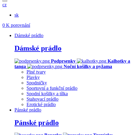
cz
sk
0
K porovnání
Dámské prádlo
Dámské prádlo
Podprsenky
Kalhotky a
tanga
Noční košilky a pyžama
Plné tvary
Plavky
Spodničky
Sportovní a funkční prádlo
Spodní košilky a tílka
Stahovací prádlo
Erotické prádlo
Pánské prádlo
Pánské prádlo