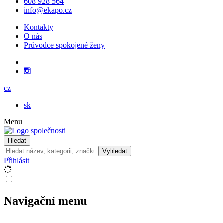
608 928 564
info@ekapo.cz
Kontakty
O nás
Průvodce spokojené ženy
cz
sk
Menu
Hledat
Vyhledat
Přihlásit
Navigační menu