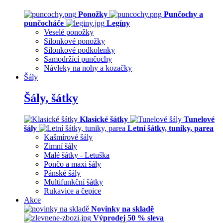
Ponožky
Punčochy a
punčocháče
Legíny
Veselé ponožky
Silonkové ponožky
Silonkové podkolenky
Samodržící punčochy
Návleky na nohy a kozačky
Šály
Šály, šátky
Klasické šátky
Tunelové
šály
Letní šátky, tuniky, parea
Kašmírové šály
Zimní šály
Malé šátky - Letuška
Pončo a maxi šály
Pánské šály
Multifunkční šátky
Rukavice a čepice
Akce
Novinky na skladě
Výprodej 50 % sleva