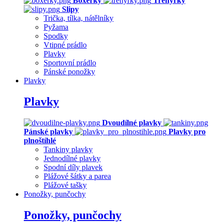
Boxerky
Trenýrky
Slipy
Trička, tílka, nátělníky
Pyžama
Spodky
Vtipné prádlo
Plavky
Sportovní prádlo
Pánské ponožky
Plavky
Plavky
Dvoudílné plavky
Pánské plavky
Plavky pro
plnoštíhlé
Tankiny plavky
Jednodílné plavky
Spodní díly plavek
Plážové šátky a parea
Plážové tašky
Ponožky, punčochy
Ponožky, punčochy