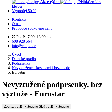
Akce týdne
Přihlášení do
klubu
Výprodej 50 %
Kontakty
O nás
Průvodce spokojené ženy
Po–Pá 7:00–13:00 hod.
608 928 564
info@ekapo.cz
Úvod
Dámské prádlo
Podprsenky
Nevyztužené s kosticemi i bez kostic
Eurostar
Nevyztužené podprsenky, bez
výztuže - Eurostar
Zobrazit další kategorie
Skrýt další kategorie