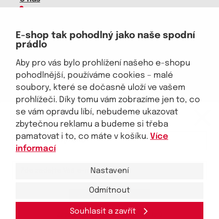
Kariéra
Doprava, platba
E-shop tak pohodlný jako naše spodní
Velkoobchod
prádlo
Vrácení zboží, reklamace
Obchodní podmínky
Aby pro vás bylo prohlížení našeho e-shopu
Průvodce spokojené ženy
pohodlnější, používáme cookies – malé
soubory, které se dočasně uloží ve vašem
Staňte se naším fanouškem
prohlížeči. Díky tomu vám zobrazíme jen to, co
eKAPO KLUB
se vám opravdu líbí, nebudeme ukazovat
Sleva 100 Kč na první nákup
nad 1000 Kč
zbytečnou reklamu a budeme si třeba
pamatovat i to, co máte v košíku.
Více
Jsme důvěryhodný obchod
informací
Nastavení
Odmítnout
Ano, chci se přihlásit
© 2026, eKAPO
Úvodní strana
Obchodní podmínky
GDPR
Mapa stránek
Kontakt a pomoc
Souhlasit a zavřít
Zásady zpracování
osobních
údajů