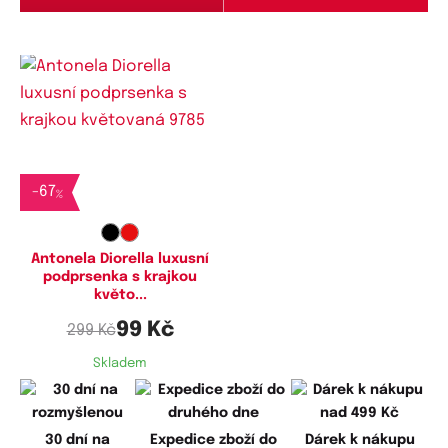
Dostupné velikosti:
70C,
75C,
80C
-
67
%
Antonela Diorella luxusní
podprsenka s krajkou
květo...
99 Kč
299 Kč
Skladem
30 dní na
Expedice zboží do
Dárek k nákupu