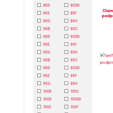
85D
85DD
Clem
85E
85F
podpr
85G
85H
90B
90C
90D
90DD
90E
90F
90G
90H
95B
95C
95D
95DD
95E
95F
95G
95H
Do
100B
100C
80C
100D
100DD
100E
100F