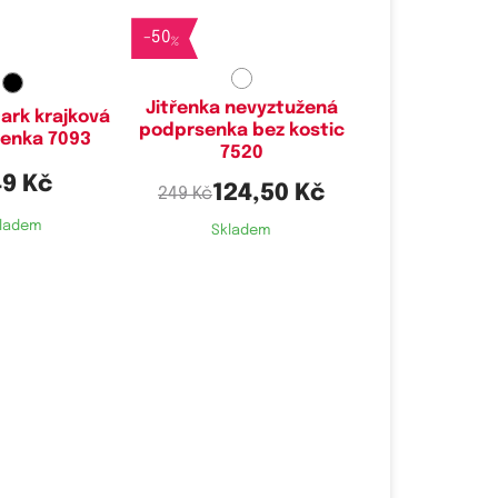
-
50
%
Jitřenka nevyztužená
ark krajková
podprsenka bez kostic
enka 7093
7520
9 Kč
124,50 Kč
249 Kč
ladem
Skladem