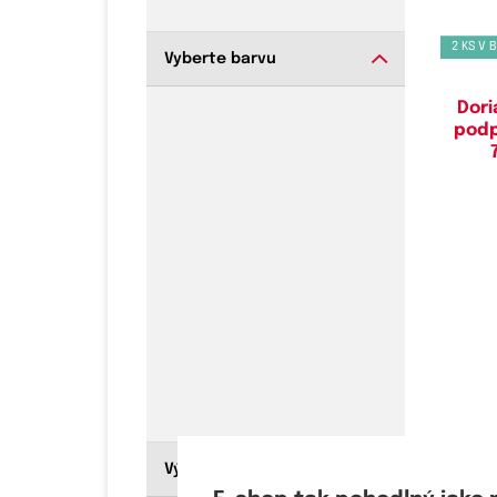
2 KS V 
Vyberte barvu
Dori
podp
Výrobce