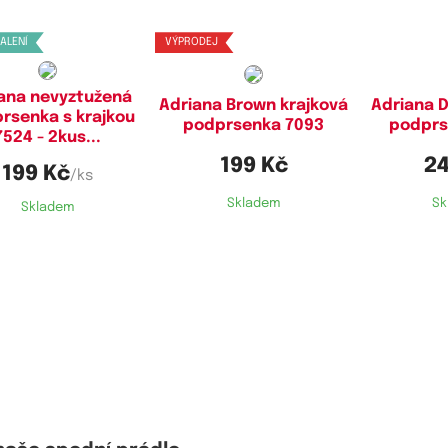
BALENÍ
VÝPRODEJ
ana nevyztužená
Adriana Brown krajková
Adriana D
rsenka s krajkou
podprsenka 7093
podprs
7524 - 2kus...
199 Kč
24
199 Kč
/ks
Skladem
Sk
Skladem