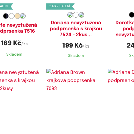
BALENÍ
2 KS V BALENÍ
Doriana nevyztužená
Dorotka
ife nevyztužená
podprsenka s krajkou
pod
dprsenka 7516
7524 - 2kus...
nevyzt
169 Kč
/ks
199 Kč
24
/ks
Skladem
Skladem
Sk
stupné velikosti:
Dostupné velikosti:
Dostupn
100C
75C,
80C,
85C,
90C
75C,
80C,