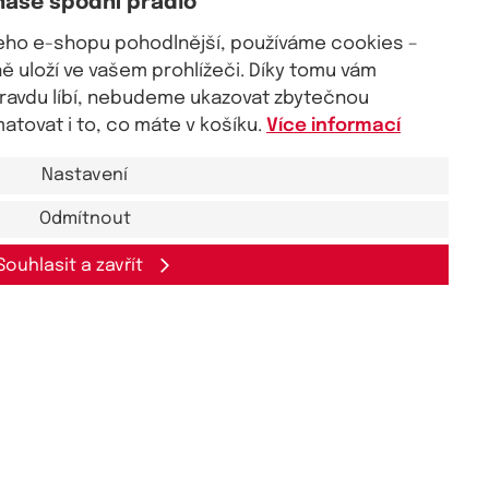
naše spodní prádlo
šeho e-shopu pohodlnější, používáme cookies –
 uloží ve vašem prohlížeči. Díky tomu vám
pravdu líbí, nebudeme ukazovat zbytečnou
tovat i to, co máte v košíku.
Více informací
Nastavení
Odmítnout
Souhlasit a zavřít