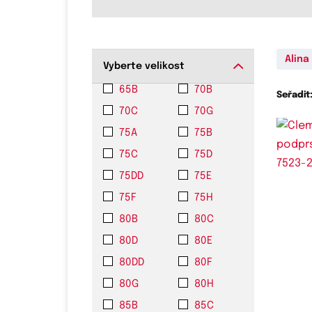
Alina
Vyberte velikost
65B
70B
Seřadit
70C
70G
75A
75B
75C
75D
75DD
75E
75F
75H
80B
80C
Do
75C
80D
80E
80DD
80F
80G
80H
85B
85C