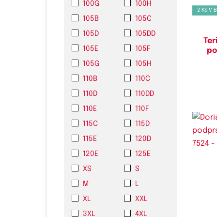
100G
100H
2 KS V 
105B
105C
105D
105DD
Ter
105E
105F
po
105G
105H
110B
110C
110D
110DD
110E
110F
115C
115D
115E
120D
120E
125E
XS
S
Do
M
L
XL
XXL
3XL
4XL