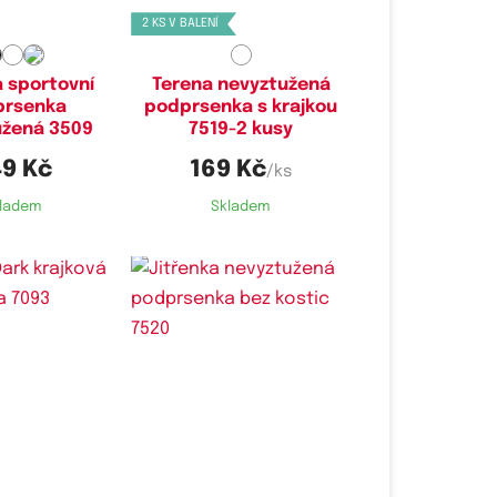
2 KS V BALENÍ
 sportovní
Terena nevyztužená
prsenka
podprsenka s krajkou
užená 3509
7519-2 kusy
9 Kč
169 Kč
/ks
ladem
Skladem
é velikosti:
Dostupné velikosti:
85C,
90C,
95C
75C,
75D,
80C,
80D,
85D,
90C,
90D,
100C,
100D