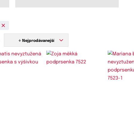
:
Nejprodávanejší
stupné velikosti:
Dostupné velikosti:
Dostupn
,
85C,
90C,
95C,
100C
75B,
80B,
85B,
90B,
95B,
100B
75C,
80C,
85