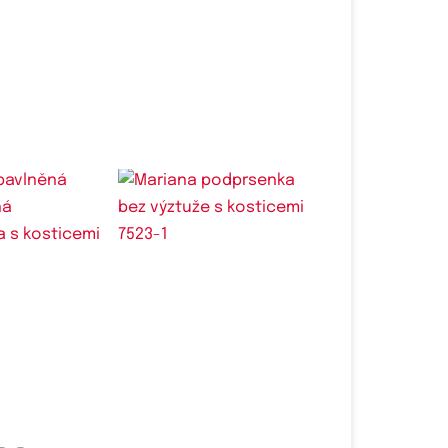
é velikosti:
Dostupné velikosti:
C,
90C,
95C,
100C,
75C,
80C,
85C,
90C,
95C,
100C,
105C
105C,
110C