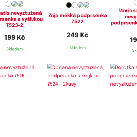
Marian
atis nevyztužená
Zoja měkká podprsenka
nevy
senka s výšivkou
7522
podprsenk
7523-2
249 Kč
199 Kč
19
Skladem
Skladem
Sk
stupné velikosti:
Dostupné velikosti:
Dostupn
,
85C,
90C,
95C,
100C
90C,
95C,
100C,
105C