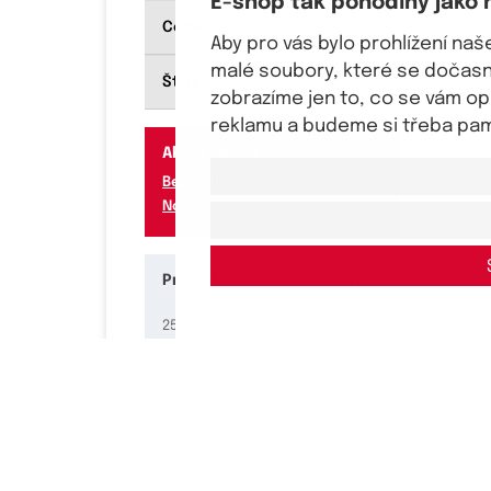
E-shop tak pohodlný jako 
Cena
Aby pro vás bylo prohlížení na
malé soubory, které se dočasně
Štítky
zobrazíme jen to, co se vám o
reklamu a budeme si třeba pama
Akční nabídky
Bestsellery
Novinky
Průvodce spokojené ženy
25.03.2026
Proč nosit podprsenky bez
kostic a pro koho jsou ze
zdravotního hlediska
nejvhodnější