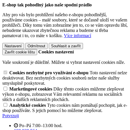
E-shop tak pohodlný jako naše spodní prádlo
Aby pro vás bylo prohlížení našeho e-shopu pohodlnější,
používáme cookies – malé soubory, které se dočasně uloží ve vašem
prohlížeči. Díky tomu vám zobrazíme jen to, co se vám opravdu líbí,
nebudeme ukazovat zbytečnou reklamu a budeme si třeba
pamatovat i to, co máte v košíku.
Více informací
Nastavení
Odmítnout
Souhlasit a zavřít
Cookies nastavení
Zavřít cookie lištu
Vaše soukromí je důležité. Můžete si vybrat nastavení cookies níže.
Cookies nezbytné pro využívání e-shopu
Toto nastavení nelze
deaktivovat. Bez nezbytných cookies souborů nelze naše služby
smysluplně poskytovat.
Marketingové cookies
Díky těmto cookies můžeme zlepšovat
výkon e-shopu, zobrazovat Vám relevantní reklamu na sociálních
sítích a dalších reklamních plochách.
Analytické cookies
Tyto cookies nám pomáhají pochopit, jak e-
shop používáte. S jejich pomocí ho můžeme zlepšovat.
Potvrzuji
Po–Pá 7:00–13:00 hod.