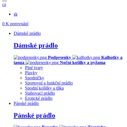
cz
sk
0
K porovnání
Dámské prádlo
Dámské prádlo
Podprsenky
Kalhotky a
tanga
Noční košilky a pyžama
Plné tvary
Plavky
Spodničky
Sportovní a funkční prádlo
Spodní košilky a tílka
Stahovací prádlo
Erotické prádlo
Pánské prádlo
Pánské prádlo