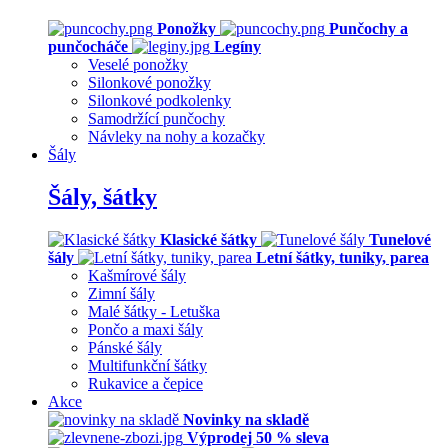
Ponožky
Punčochy a
punčocháče
Legíny
Veselé ponožky
Silonkové ponožky
Silonkové podkolenky
Samodržící punčochy
Návleky na nohy a kozačky
Šály
Šály, šátky
Klasické šátky
Tunelové
šály
Letní šátky, tuniky, parea
Kašmírové šály
Zimní šály
Malé šátky - Letuška
Pončo a maxi šály
Pánské šály
Multifunkční šátky
Rukavice a čepice
Akce
Novinky na skladě
Výprodej 50 % sleva