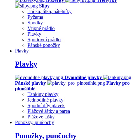
Boxerky
Trenýrky
Slipy
Trička, tílka, nátělníky
Pyžama
Spodky
Vtipné prádlo
Plavky
Sportovní prádlo
Pánské ponožky
Plavky
Plavky
Dvoudílné plavky
Pánské plavky
Plavky pro
plnoštíhlé
Tankiny plavky
Jednodílné plavky
Spodní díly plavek
Plážové šátky a parea
Plážové tašky
Ponožky, punčochy
Ponožky, punčochy