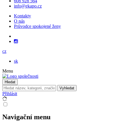
608 928 564
info@ekapo.cz
Kontakty
O nás
Průvodce spokojené ženy
cz
sk
Menu
Hledat
Vyhledat
Přihlásit
Navigační menu