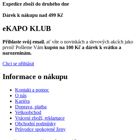
Expedice zboží do druhého dne
Dárek k nákupu nad 499 Kč
eKAPO KLUB
Přihlaste svůj email
, ať víte o novinkách a slevových akcích jako
první! Pošleme Vám
kupón na 100 Kč a dárek k svátku a
narozeninám.
Chci se přihlásit
Informace o nákupu
Kontakt a pomoc
O nás
Kariéra
Doprava, platba
Velkoobchod
Vrácení zboží, reklamace
Obchodní podmínky
Průvodce spokojené ženy