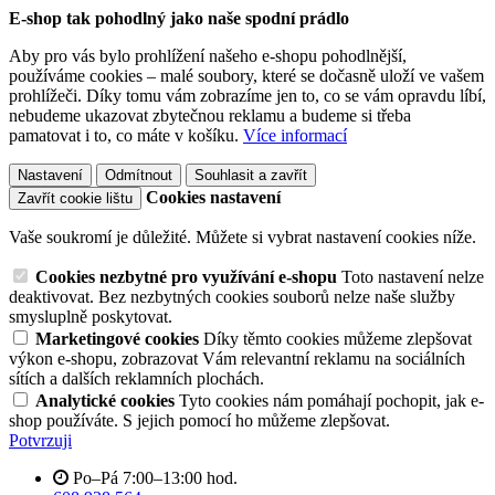
E-shop tak pohodlný jako naše spodní prádlo
Aby pro vás bylo prohlížení našeho e-shopu pohodlnější,
používáme cookies – malé soubory, které se dočasně uloží ve vašem
prohlížeči. Díky tomu vám zobrazíme jen to, co se vám opravdu líbí,
nebudeme ukazovat zbytečnou reklamu a budeme si třeba
pamatovat i to, co máte v košíku.
Více informací
Nastavení
Odmítnout
Souhlasit a zavřít
Cookies nastavení
Zavřít cookie lištu
Vaše soukromí je důležité. Můžete si vybrat nastavení cookies níže.
Cookies nezbytné pro využívání e-shopu
Toto nastavení nelze
deaktivovat. Bez nezbytných cookies souborů nelze naše služby
smysluplně poskytovat.
Marketingové cookies
Díky těmto cookies můžeme zlepšovat
výkon e-shopu, zobrazovat Vám relevantní reklamu na sociálních
sítích a dalších reklamních plochách.
Analytické cookies
Tyto cookies nám pomáhají pochopit, jak e-
shop používáte. S jejich pomocí ho můžeme zlepšovat.
Potvrzuji
Po–Pá 7:00–13:00 hod.