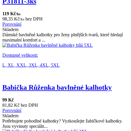
P31811-3ks
119 Kč
/ks
98,35 Kč
bez DPH
/ks
Porovnání
Skladem
Dámské bavlněné kalhotky pro ženy plnějších tvarů, které hledají
maximalní komfort a ...
Dostupné velikosti:
L,
XL,
XXL,
3XL,
4XL,
5XL
Babička Růženka bavlněné kalhotky
99 Kč
81,82 Kč bez DPH
Porovnání
Skladem
Potřebujete pohodlné kalhotky? Vyzkoušejte žabičkové kalhotky.
Jsou vyvinuty speciáln...