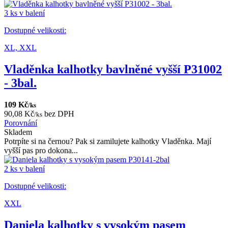
3 ks v balení
Dostupné velikosti:
XL,
XXL
Vladěnka kalhotky bavlněné vyšší P31002
- 3bal.
109 Kč
/ks
90,08 Kč
bez DPH
/ks
Porovnání
Skladem
Potrpíte si na černou? Pak si zamilujete kalhotky Vladěnka. Mají
vyšší pas pro dokona...
2 ks v balení
Dostupné velikosti:
XXL
Daniela kalhotky s vysokým pasem