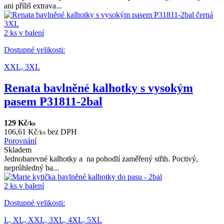
ani příliš extrava...
2 ks v balení
Dostupné velikosti:
XXL,
3XL
Renata bavlněné kalhotky s vysokým
pasem P31811-2bal
129 Kč
/ks
106,61 Kč
bez DPH
/ks
Porovnání
Skladem
Jednobarevné kalhotky a na pohodlí zaměřený střih. Poctivý,
neprůhledný ba...
2 ks v balení
Dostupné velikosti:
L,
XL,
XXL,
3XL,
4XL,
5XL