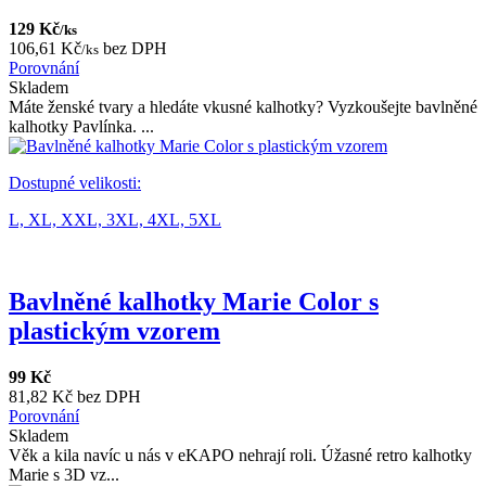
129 Kč
/ks
106,61 Kč
bez DPH
/ks
Porovnání
Skladem
Máte ženské tvary a hledáte vkusné kalhotky? Vyzkoušejte bavlněné
kalhotky Pavlínka. ...
Dostupné velikosti:
L,
XL,
XXL,
3XL,
4XL,
5XL
Bavlněné kalhotky Marie Color s
plastickým vzorem
99 Kč
81,82 Kč bez DPH
Porovnání
Skladem
Věk a kila navíc u nás v eKAPO nehrají roli. Úžasné retro kalhotky
Marie s 3D vz...