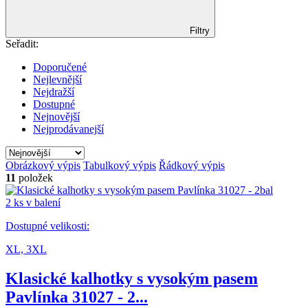
Filtry
Seřadit:
Doporučené
Nejlevnější
Nejdražší
Dostupné
Nejnovější
Nejprodávanejší
Obrázkový výpis
Tabulkový výpis
Řádkový výpis
11
položek
2 ks v balení
Dostupné velikosti:
XL,
3XL
Klasické kalhotky s vysokým pasem
Pavlínka 31027 - 2...