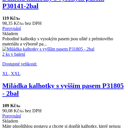
P30141-2bal
119 Kč
/ks
98,35 Kč
bez DPH
/ks
Porovnání
Skladem
Pohodlné kalhotky s vysokým pasem jsou ušité z prémiového
materiálu a výborně pa...
2 ks v balení
Dostupné velikosti:
XL,
XXL
Miládka kalhotky s vyšším pasem P31805
- 2bal
109 Kč
/ks
90,08 Kč
bez DPH
/ks
Porovnání
Skladem
Máte plnoštíhlou postavu a chcete si dopřát kalhotky, které nejsou