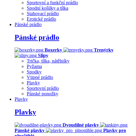
Sportovní a funkční prádlo
Spodní košilky a tílka
Stahovací prádlo
Erotické prádlo
Pánské prádlo
Pánské prádlo
Boxerky
Trenýrky
Slipy
Trička, tílka, nátělníky
Pyžama
Spodky
Vtipné prádlo
Plavky
Sportovní prádlo
Pánské ponožky
Plavky
Plavky
Dvoudílné plavky
Pánské plavky
Plavky pro
plnoštíhlé