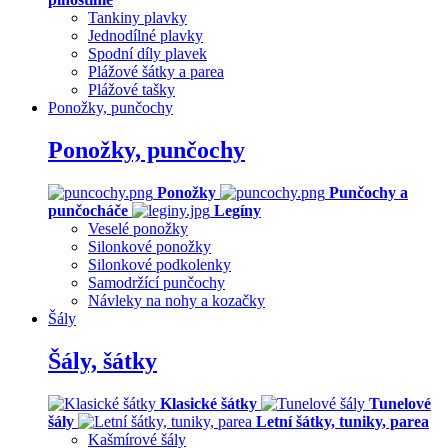
Tankiny plavky
Jednodílné plavky
Spodní díly plavek
Plážové šátky a parea
Plážové tašky
Ponožky, punčochy
Ponožky, punčochy
Ponožky
Punčochy a
punčocháče
Legíny
Veselé ponožky
Silonkové ponožky
Silonkové podkolenky
Samodržící punčochy
Návleky na nohy a kozačky
Šály
Šály, šátky
Klasické šátky
Tunelové
šály
Letní šátky, tuniky, parea
Kašmírové šály