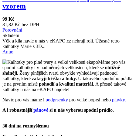
vzorem
99 Kč
81,82 Kč bez DPH
Porovnání
Skladem
Věk a kila navíc u nás v eKAPO.cz nehrají roli. Úžasné retro
kalhotky Marie s 3D...
Anuo
Máme pro vás
spodní kalhotky i v nadměrných velikostech, které se
obtížně
shánějí.
Ženy plnějších tvarů obvykle vyhledávají padnoucí
kalhotky, které
zakryjí bříško a boky.
U takového spodního prádla
je na prvním místě
pohodlí a kvalitní materiál.
A přesně takové
kalhotky u nás na eKAPO najdete!
Navíc pro vás máme i
podprsenky
pro velké poprsí nebo
plavky.
A i robustnější
pánové
si u nás vyberou spodní prádlo.
30 dní na rozmyšlenou