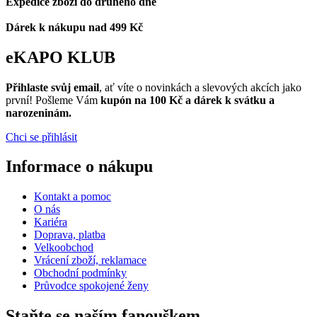
Expedice zboží do druhého dne
Dárek k nákupu nad 499 Kč
eKAPO KLUB
Přihlaste svůj email
, ať víte o novinkách a slevových akcích jako
první! Pošleme Vám
kupón na 100 Kč a dárek k svátku a
narozeninám.
Chci se přihlásit
Informace o nákupu
Kontakt a pomoc
O nás
Kariéra
Doprava, platba
Velkoobchod
Vrácení zboží, reklamace
Obchodní podmínky
Průvodce spokojené ženy
Staňte se naším fanouškem