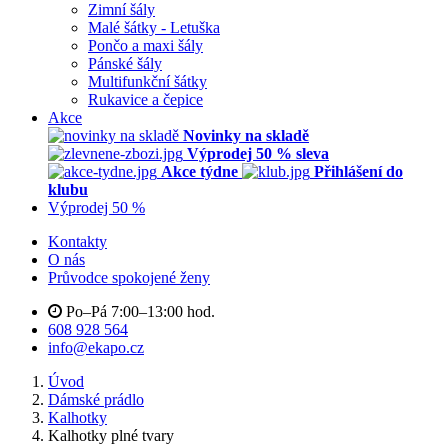
Zimní šály
Malé šátky - Letuška
Pončo a maxi šály
Pánské šály
Multifunkční šátky
Rukavice a čepice
Akce
Novinky na skladě
Výprodej 50 % sleva
Akce týdne
Přihlášení do
klubu
Výprodej 50 %
Kontakty
O nás
Průvodce spokojené ženy
Po–Pá 7:00–13:00 hod.
608 928 564
info@ekapo.cz
Úvod
Dámské prádlo
Kalhotky
Kalhotky plné tvary