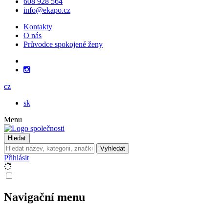
608 928 564
info@ekapo.cz
Kontakty
O nás
Průvodce spokojené ženy
cz
sk
Menu
Hledat
Vyhledat
Přihlásit
Navigační menu