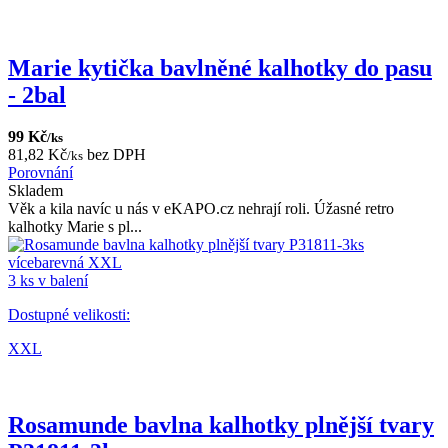
Marie kytička bavlněné kalhotky do pasu
- 2bal
99 Kč
/ks
81,82 Kč
bez DPH
/ks
Porovnání
Skladem
Věk a kila navíc u nás v eKAPO.cz nehrají roli. Úžasné retro
kalhotky Marie s pl...
3 ks v balení
Dostupné velikosti:
XXL
Rosamunde bavlna kalhotky plnější tvary