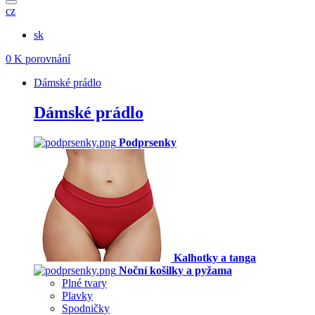
cz
sk
0
K porovnání
Dámské prádlo
Dámské prádlo
Podprsenky
Kalhotky a tanga
Noční košilky a pyžama
Plné tvary
Plavky
Spodničky