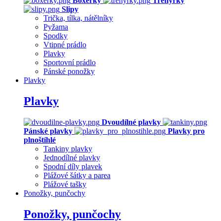
Boxerky
Trenýrky
Slipy
Trička, tílka, nátělníky
Pyžama
Spodky
Vtipné prádlo
Plavky
Sportovní prádlo
Pánské ponožky
Plavky
Plavky
Dvoudílné plavky
Pánské plavky
Plavky pro
plnoštíhlé
Tankiny plavky
Jednodílné plavky
Spodní díly plavek
Plážové šátky a parea
Plážové tašky
Ponožky, punčochy
Ponožky, punčochy