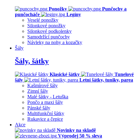
Ponožky
Punčochy a
punčocháče
Legíny
Veselé ponožky
Silonkové ponožky
Silonkové podkolenky
Samodržící punčochy
Návleky na nohy a kozačky
Šály
Šály, šátky
Klasické šátky
Tunelové
šály
Letní šátky, tuniky, parea
Kašmírové šály
Zimní šály
Malé šátky - Letuška
Pončo a maxi šály
Pánské šály
Multifunkční šátky
Rukavice a čepice
Akce
Novinky na skladě
Výprodej 50 % sleva