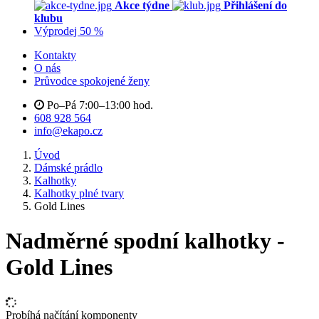
Akce týdne
Přihlášení do
klubu
Výprodej 50 %
Kontakty
O nás
Průvodce spokojené ženy
Po–Pá 7:00–13:00 hod.
608 928 564
info@ekapo.cz
Úvod
Dámské prádlo
Kalhotky
Kalhotky plné tvary
Gold Lines
Nadměrné spodní kalhotky -
Gold Lines
Probíhá načítání komponenty