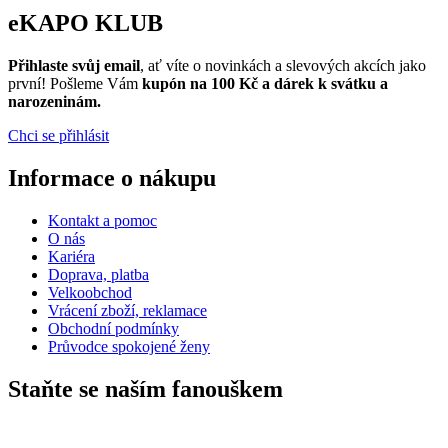
eKAPO KLUB
Přihlaste svůj email
, ať víte o novinkách a slevových akcích jako
první! Pošleme Vám
kupón na 100 Kč a dárek k svátku a
narozeninám.
Chci se přihlásit
Informace o nákupu
Kontakt a pomoc
O nás
Kariéra
Doprava, platba
Velkoobchod
Vrácení zboží, reklamace
Obchodní podmínky
Průvodce spokojené ženy
Staňte se naším fanouškem