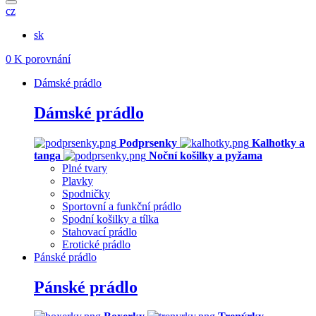
cz
sk
0
K porovnání
Dámské prádlo
Dámské prádlo
Podprsenky
Kalhotky a
tanga
Noční košilky a pyžama
Plné tvary
Plavky
Spodničky
Sportovní a funkční prádlo
Spodní košilky a tílka
Stahovací prádlo
Erotické prádlo
Pánské prádlo
Pánské prádlo