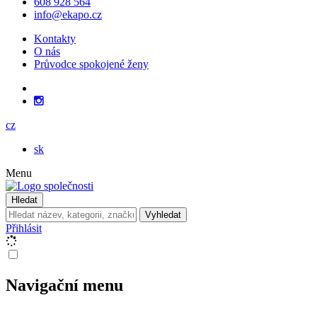
608 928 564
info@ekapo.cz
Kontakty
O nás
Průvodce spokojené ženy
cz
sk
Menu
Hledat
Vyhledat
Přihlásit
Navigační menu