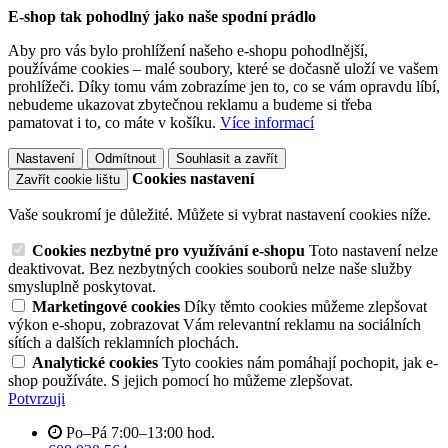
E-shop tak pohodlný jako naše spodní prádlo
Aby pro vás bylo prohlížení našeho e-shopu pohodlnější,
používáme cookies – malé soubory, které se dočasně uloží ve vašem
prohlížeči. Díky tomu vám zobrazíme jen to, co se vám opravdu líbí,
nebudeme ukazovat zbytečnou reklamu a budeme si třeba
pamatovat i to, co máte v košíku.
Více informací
Nastavení
Odmítnout
Souhlasit a zavřít
Cookies nastavení
Zavřít cookie lištu
Vaše soukromí je důležité. Můžete si vybrat nastavení cookies níže.
Cookies nezbytné pro využívání e-shopu
Toto nastavení nelze
deaktivovat. Bez nezbytných cookies souborů nelze naše služby
smysluplně poskytovat.
Marketingové cookies
Díky těmto cookies můžeme zlepšovat
výkon e-shopu, zobrazovat Vám relevantní reklamu na sociálních
sítích a dalších reklamních plochách.
Analytické cookies
Tyto cookies nám pomáhají pochopit, jak e-
shop používáte. S jejich pomocí ho můžeme zlepšovat.
Potvrzuji
Po–Pá 7:00–13:00 hod.