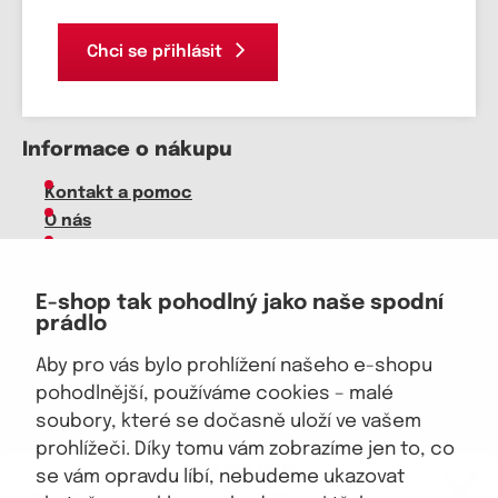
Chci se přihlásit
Informace o nákupu
Kontakt a pomoc
O nás
Kariéra
Doprava, platba
E-shop tak pohodlný jako naše spodní
Velkoobchod
prádlo
Vrácení zboží, reklamace
Obchodní podmínky
Aby pro vás bylo prohlížení našeho e-shopu
Průvodce spokojené ženy
pohodlnější, používáme cookies – malé
soubory, které se dočasně uloží ve vašem
Staňte se naším fanouškem
prohlížeči. Díky tomu vám zobrazíme jen to, co
eKAPO KLUB
se vám opravdu líbí, nebudeme ukazovat