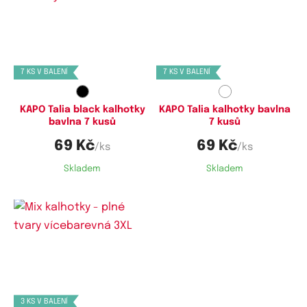
Dostupné velikosti:
Dostupné velikosti:
L,
XL,
XXL,
3XL
M,
L,
XL,
XXL,
3XL
7 KS V BALENÍ
7 KS V BALENÍ
KAPO Talia black kalhotky
KAPO Talia kalhotky bavlna
bavlna 7 kusů
7 kusů
69 Kč
69 Kč
/ks
/ks
Skladem
Skladem
Dostupné velikosti:
XXL,
3XL,
4XL,
5XL
3 KS V BALENÍ