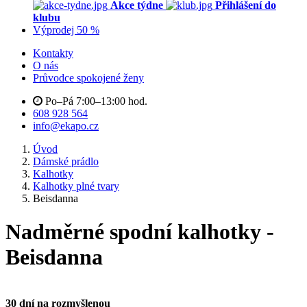
Akce týdne
Přihlášení do
klubu
Výprodej 50 %
Kontakty
O nás
Průvodce spokojené ženy
Po–Pá 7:00–13:00 hod.
608 928 564
info@ekapo.cz
Úvod
Dámské prádlo
Kalhotky
Kalhotky plné tvary
Beisdanna
Nadměrné spodní kalhotky -
Beisdanna
30 dní na rozmyšlenou