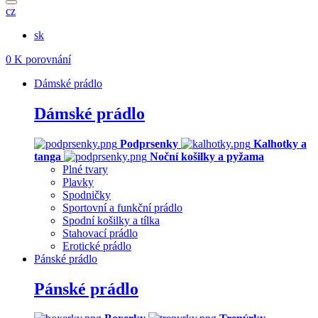
cz
sk
0
K porovnání
Dámské prádlo
Dámské prádlo
Podprsenky
Kalhotky a
tanga
Noční košilky a pyžama
Plné tvary
Plavky
Spodničky
Sportovní a funkční prádlo
Spodní košilky a tílka
Stahovací prádlo
Erotické prádlo
Pánské prádlo
Pánské prádlo