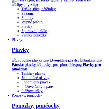
Boxerky
Trenýrky
Slipy
Trička, tílka, nátělníky
Pyžama
Spodky
Vtipné prádlo
Plavky
Sportovní prádlo
Pánské ponožky
Plavky
Plavky
Dvoudílné plavky
Pánské plavky
Plavky pro
plnoštíhlé
Tankiny plavky
Jednodílné plavky
Spodní díly plavek
Plážové šátky a parea
Plážové tašky
Ponožky, punčochy
Ponožky, punčochy