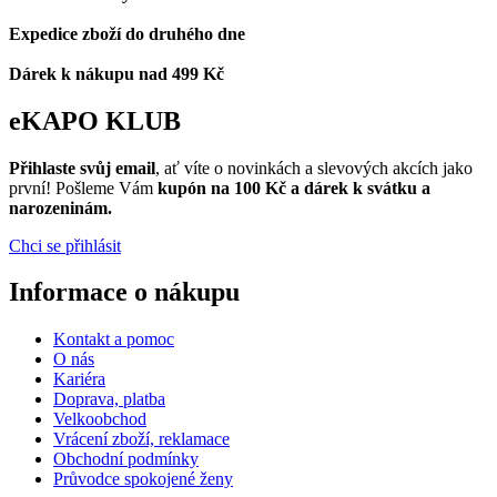
Expedice zboží do druhého dne
Dárek k nákupu nad 499 Kč
eKAPO KLUB
Přihlaste svůj email
, ať víte o novinkách a slevových akcích jako
první! Pošleme Vám
kupón na 100 Kč a dárek k svátku a
narozeninám.
Chci se přihlásit
Informace o nákupu
Kontakt a pomoc
O nás
Kariéra
Doprava, platba
Velkoobchod
Vrácení zboží, reklamace
Obchodní podmínky
Průvodce spokojené ženy