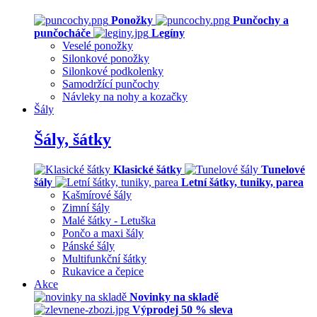
Ponožky
Punčochy a
punčocháče
Legíny
Veselé ponožky
Silonkové ponožky
Silonkové podkolenky
Samodržící punčochy
Návleky na nohy a kozačky
Šály
Šály, šátky
Klasické šátky
Tunelové
šály
Letní šátky, tuniky, parea
Kašmírové šály
Zimní šály
Malé šátky - Letuška
Pončo a maxi šály
Pánské šály
Multifunkční šátky
Rukavice a čepice
Akce
Novinky na skladě
Výprodej 50 % sleva