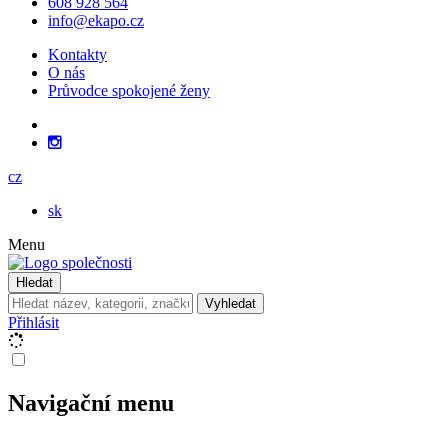
608 928 564
info@ekapo.cz
Kontakty
O nás
Průvodce spokojené ženy
cz
sk
Menu
Hledat
Vyhledat
Přihlásit
Navigační menu