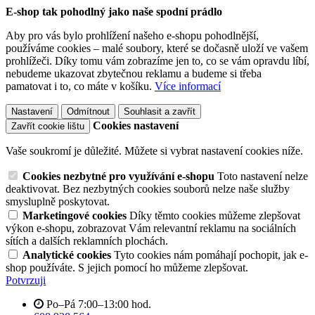
E-shop tak pohodlný jako naše spodní prádlo
Aby pro vás bylo prohlížení našeho e-shopu pohodlnější,
používáme cookies – malé soubory, které se dočasně uloží ve vašem
prohlížeči. Díky tomu vám zobrazíme jen to, co se vám opravdu líbí,
nebudeme ukazovat zbytečnou reklamu a budeme si třeba
pamatovat i to, co máte v košíku.
Více informací
Nastavení
Odmítnout
Souhlasit a zavřít
Cookies nastavení
Zavřít cookie lištu
Vaše soukromí je důležité. Můžete si vybrat nastavení cookies níže.
Cookies nezbytné pro využívání e-shopu
Toto nastavení nelze
deaktivovat. Bez nezbytných cookies souborů nelze naše služby
smysluplně poskytovat.
Marketingové cookies
Díky těmto cookies můžeme zlepšovat
výkon e-shopu, zobrazovat Vám relevantní reklamu na sociálních
sítích a dalších reklamních plochách.
Analytické cookies
Tyto cookies nám pomáhají pochopit, jak e-
shop používáte. S jejich pomocí ho můžeme zlepšovat.
Potvrzuji
Po–Pá 7:00–13:00 hod.