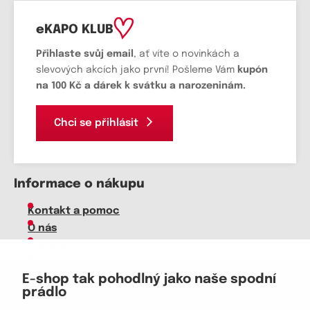
eKAPO KLUB
Přihlaste svůj email
, ať víte o novinkách a
slevových akcích jako první! Pošleme Vám
kupón
na 100 Kč a dárek k svátku a narozeninám.
Chci se přihlásit
Informace o nákupu
Kontakt a pomoc
O nás
Kariéra
Doprava, platba
E-shop tak pohodlný jako naše spodní
Velkoobchod
prádlo
Vrácení zboží, reklamace