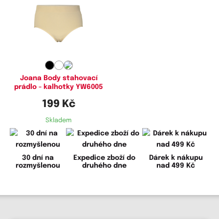
Dostupné velikosti:
XL
Joana Body stahovací
prádlo - kalhotky YW6005
199 Kč
Skladem
30 dní na
Expedice zboží do
Dárek k nákupu
rozmyšlenou
druhého dne
nad 499 Kč