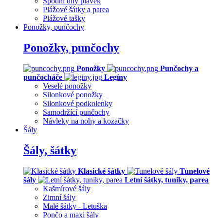
Spodní díly plavek
Plážové šátky a parea
Plážové tašky
Ponožky, punčochy
Ponožky, punčochy
Ponožky
Punčochy a
punčocháče
Legíny
Veselé ponožky
Silonkové ponožky
Silonkové podkolenky
Samodržící punčochy
Návleky na nohy a kozačky
Šály
Šály, šátky
Klasické šátky
Tunelové
šály
Letní šátky, tuniky, parea
Kašmírové šály
Zimní šály
Malé šátky - Letuška
Pončo a maxi šály