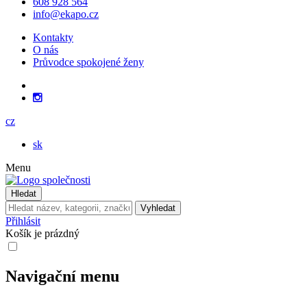
608 928 564
info@ekapo.cz
Kontakty
O nás
Průvodce spokojené ženy
cz
sk
Menu
Hledat
Vyhledat
Přihlásit
Košík je prázdný
Navigační menu