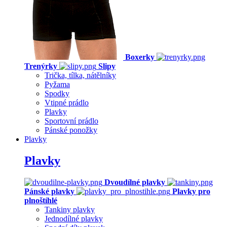
Boxerky
Trenýrky
Slipy
Trička, tílka, nátělníky
Pyžama
Spodky
Vtipné prádlo
Plavky
Sportovní prádlo
Pánské ponožky
Plavky
Plavky
Dvoudílné plavky
Pánské plavky
Plavky pro
plnoštíhlé
Tankiny plavky
Jednodílné plavky