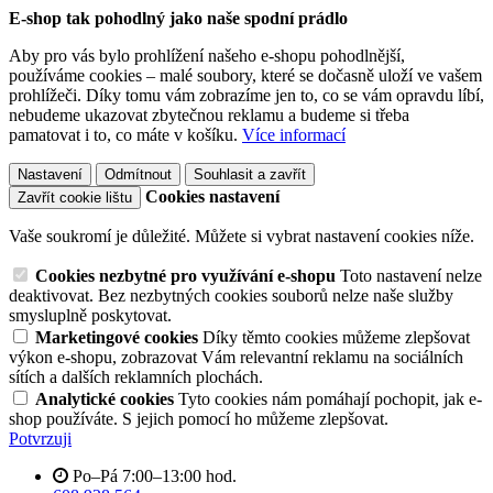
E-shop tak pohodlný jako naše spodní prádlo
Aby pro vás bylo prohlížení našeho e-shopu pohodlnější,
používáme cookies – malé soubory, které se dočasně uloží ve vašem
prohlížeči. Díky tomu vám zobrazíme jen to, co se vám opravdu líbí,
nebudeme ukazovat zbytečnou reklamu a budeme si třeba
pamatovat i to, co máte v košíku.
Více informací
Nastavení
Odmítnout
Souhlasit a zavřít
Cookies nastavení
Zavřít cookie lištu
Vaše soukromí je důležité. Můžete si vybrat nastavení cookies níže.
Cookies nezbytné pro využívání e-shopu
Toto nastavení nelze
deaktivovat. Bez nezbytných cookies souborů nelze naše služby
smysluplně poskytovat.
Marketingové cookies
Díky těmto cookies můžeme zlepšovat
výkon e-shopu, zobrazovat Vám relevantní reklamu na sociálních
sítích a dalších reklamních plochách.
Analytické cookies
Tyto cookies nám pomáhají pochopit, jak e-
shop používáte. S jejich pomocí ho můžeme zlepšovat.
Potvrzuji
Po–Pá 7:00–13:00 hod.