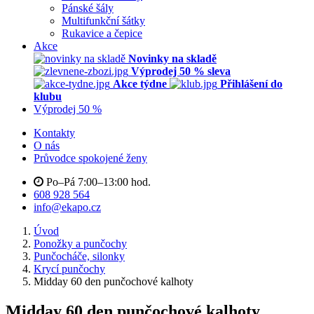
Pánské šály
Multifunkční šátky
Rukavice a čepice
Akce
Novinky na skladě
Výprodej 50 % sleva
Akce týdne
Přihlášení do
klubu
Výprodej 50 %
Kontakty
O nás
Průvodce spokojené ženy
Po–Pá 7:00–13:00 hod.
608 928 564
info@ekapo.cz
Úvod
Ponožky a punčochy
Punčocháče, silonky
Krycí punčochy
Midday 60 den punčochové kalhoty
Midday 60 den punčochové kalhoty