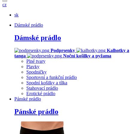
cz
sk
Dámské prádlo
Dámské prádlo
Podprsenky
Kalhotky a
tanga
Noční košilky a pyžama
Plné tvary
Plavky
Spodničky
Sportovní a funkční prádlo
Spodní košilky a tílka
Stahovací prádlo
Erotické prádlo
Pánské prádlo
Pánské prádlo