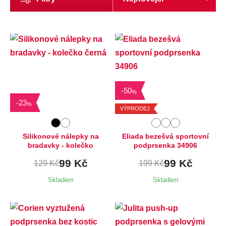
Dostupné velikosti:
-
50
M,
L
%
-
23
%
VÝPRODEJ
Silikonové nálepky na
Eliada bezešvá sportovní
bradavky - kolečko
podprsenka 34906
99 Kč
99 Kč
129 Kč
199 Kč
Skladem
Skladem