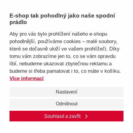
Doprava, platba
Velkoobchod
E-shop tak pohodlný jako naše spodní
Vrácení zboží, reklamace
prádlo
Obchodní podmínky
Průvodce spokojené ženy
Aby pro vás bylo prohlížení našeho e-shopu
pohodlnější, používáme cookies – malé soubory,
Staňte se naším fanouškem
které se dočasně uloží ve vašem prohlížeči. Díky
tomu vám zobrazíme jen to, co se vám opravdu
líbí, nebudeme ukazovat zbytečnou reklamu a
budeme si třeba pamatovat i to, co máte v košíku.
Jsme důvěryhodný obchod
Více informací
Nastavení
Odmítnout
© 2026, eKAPO
Úvodní strana
Obchodní podmínky
GDPR
Mapa stránek
Kontakt a pomoc
Souhlasit a zavřít