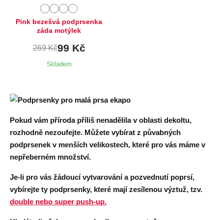
Pink bezešvá podprsenka
záda motýlek
99 Kč
269 Kč
Skladem
Pokud vám příroda příliš nenadělila v oblasti dekoltu,
rozhodně nezoufejte. Můžete vybírat z půvabných
podprsenek v menších velikostech, které pro vás máme v
nepřeberném množství.
Je-li pro vás žádoucí vytvarování a pozvednutí poprsí,
vybírejte ty podprsenky, které mají
zesílenou výztuž, tzv.
double nebo super push-up.