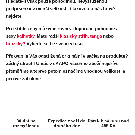
Hledáte-li však pouze pohodlnou, nevyztuženou
podprsenku v menší velikosti, i takovou u nás hravě
najdete.
Pro štíhlé ženy můžeme rovněž doporučit pohodlné a
sexy
kalhotky.
Máte radši
klasický střih,
tanga
nebo
brazilky?
Vyberte si dle svého vkusu.
Překvapila Vás odstřižená originální visačka na produktu?
Žádný strach! U nás v eKAPO všechno zboží nejdříve
přeměříme a teprve potom označíme vhodnou velikostí a
pečlivě zabalíme.
30 dní na
Expedice zboží do
Dárek k nákupu nad
rozmyšlenou
druhého dne
499 Kč