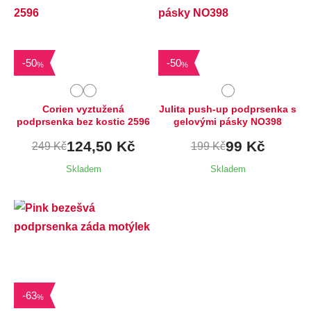
Dostupné velikosti:
Dostupné velikosti:
70B
65B,
70B
-
50
-
50
%
%
Corien vyztužená
Julita push-up podprsenka s
podprsenka bez kostic 2596
gelovými pásky NO398
124,50 Kč
99 Kč
249 Kč
199 Kč
Skladem
Skladem
Dostupné velikosti:
M
-
63
%