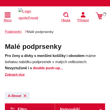
Menu
Hledat
Přihlásit
Podprsenky
Malé podprsenky
Malé podprsenky
Pro ženy a dívky s menšími košíčky i obvodem
máme
bohatou nabídku podprsenek v malých velikostech.
Nevyztužené i s
double push-up
...
Zobrazit více
A-Street
Filtry