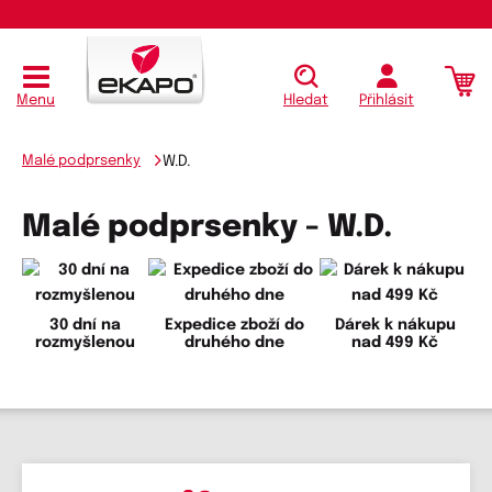
Menu
Hledat
Přihlásit
Malé podprsenky
W.D.
Malé podprsenky - W.D.
30 dní na
Expedice zboží do
Dárek k nákupu
rozmyšlenou
druhého dne
nad 499 Kč