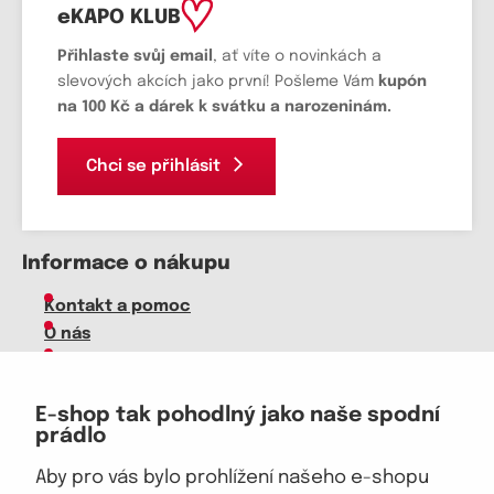
eKAPO KLUB
Přihlaste svůj email
, ať víte o novinkách a
slevových akcích jako první! Pošleme Vám
kupón
na 100 Kč a dárek k svátku a narozeninám.
Chci se přihlásit
Informace o nákupu
Kontakt a pomoc
O nás
Kariéra
Doprava, platba
E-shop tak pohodlný jako naše spodní
Velkoobchod
prádlo
Vrácení zboží, reklamace
Obchodní podmínky
Aby pro vás bylo prohlížení našeho e-shopu