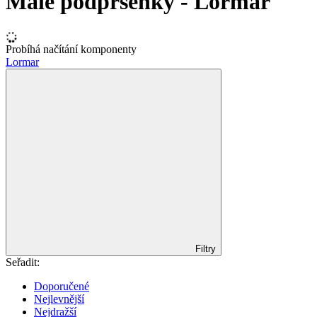
Malé podprsenky - Lormar
Probíhá načítání komponenty
Lormar
Filtry
Seřadit:
Doporučené
Nejlevnější
Nejdražší