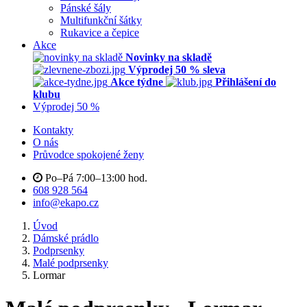
Pánské šály
Multifunkční šátky
Rukavice a čepice
Akce
Novinky na skladě
Výprodej 50 % sleva
Akce týdne
Přihlášení do
klubu
Výprodej 50 %
Kontakty
O nás
Průvodce spokojené ženy
Po–Pá 7:00–13:00 hod.
608 928 564
info@ekapo.cz
Úvod
Dámské prádlo
Podprsenky
Malé podprsenky
Lormar