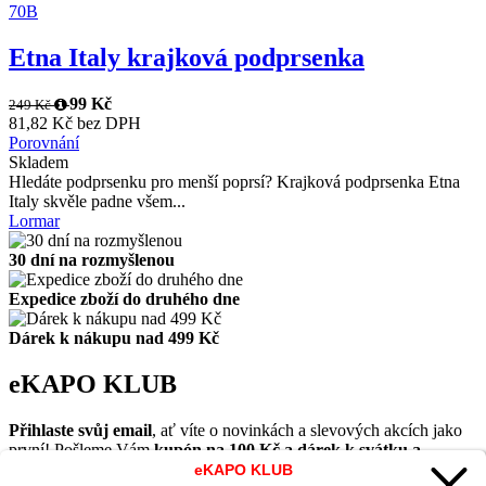
70B
Etna Italy krajková podprsenka
99 Kč
249 Kč
81,82 Kč bez DPH
Porovnání
Skladem
Hledáte podprsenku pro menší poprsí? Krajková podprsenka Etna
Italy skvěle padne všem...
Lormar
30 dní na rozmyšlenou
Expedice zboží do druhého dne
Dárek k nákupu nad 499 Kč
eKAPO KLUB
Přihlaste svůj email
, ať víte o novinkách a slevových akcích jako
první! Pošleme Vám
kupón na 100 Kč a dárek k svátku a
narozeninám.
eKAPO KLUB