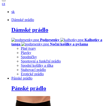
cz
sk
Dámské prádlo
Dámské prádlo
Podprsenky
Kalhotky a
tanga
Noční košilky a pyžama
Plné tvary
Plavky
Spodničky
Sportovní a funkční prádlo
Spodní košilky a tílka
Stahovací prádlo
Erotické prádlo
Pánské prádlo
Pánské prádlo