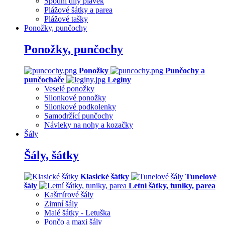
Spodní díly plavek
Plážové šátky a parea
Plážové tašky
Ponožky, punčochy
Ponožky, punčochy
Ponožky
Punčochy a
punčocháče
Legíny
Veselé ponožky
Silonkové ponožky
Silonkové podkolenky
Samodržící punčochy
Návleky na nohy a kozačky
Šály
Šály, šátky
Klasické šátky
Tunelové
šály
Letní šátky, tuniky, parea
Kašmírové šály
Zimní šály
Malé šátky - Letuška
Pončo a maxi šály