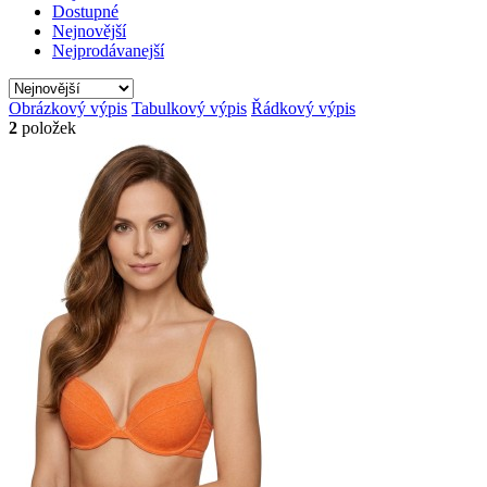
Dostupné
Nejnovější
Nejprodávanejší
Obrázkový výpis
Tabulkový výpis
Řádkový výpis
2
položek