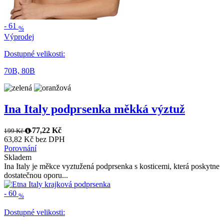
-
61
%
Výprodej
Dostupné velikosti:
70B,
80B
Ina Italy podprsenka měkká výztuž
77,22 Kč
199 Kč
63,82 Kč bez DPH
Porovnání
Skladem
Ina Italy je měkce vyztužená podprsenka s kosticemi, která poskytne
dostatečnou oporu...
-
60
%
Dostupné velikosti: