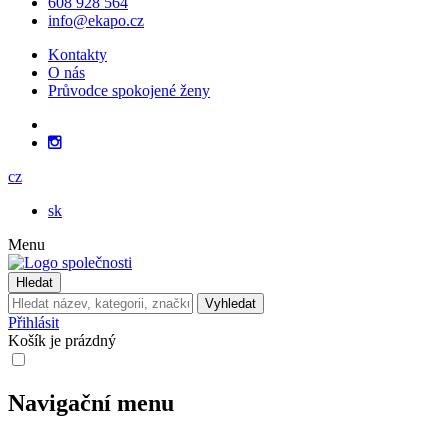
608 928 564
info@ekapo.cz
Kontakty
O nás
Průvodce spokojené ženy
cz
sk
Menu
Hledat
Vyhledat
Přihlásit
Košík je prázdný
Navigační menu