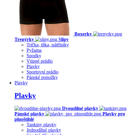
Boxerky
Trenýrky
Slipy
Trička, tílka, nátělníky
Pyžama
Spodky
Vtipné prádlo
Plavky
Sportovní prádlo
Pánské ponožky
Plavky
Plavky
Dvoudílné plavky
Pánské plavky
Plavky pro
plnoštíhlé
Tankiny plavky
Jednodílné plavky