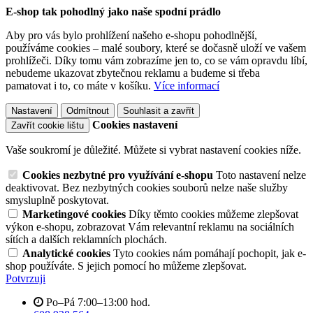
E-shop tak pohodlný jako naše spodní prádlo
Aby pro vás bylo prohlížení našeho e-shopu pohodlnější,
používáme cookies – malé soubory, které se dočasně uloží ve vašem
prohlížeči. Díky tomu vám zobrazíme jen to, co se vám opravdu líbí,
nebudeme ukazovat zbytečnou reklamu a budeme si třeba
pamatovat i to, co máte v košíku.
Více informací
Nastavení
Odmítnout
Souhlasit a zavřít
Cookies nastavení
Zavřít cookie lištu
Vaše soukromí je důležité. Můžete si vybrat nastavení cookies níže.
Cookies nezbytné pro využívání e-shopu
Toto nastavení nelze
deaktivovat. Bez nezbytných cookies souborů nelze naše služby
smysluplně poskytovat.
Marketingové cookies
Díky těmto cookies můžeme zlepšovat
výkon e-shopu, zobrazovat Vám relevantní reklamu na sociálních
sítích a dalších reklamních plochách.
Analytické cookies
Tyto cookies nám pomáhají pochopit, jak e-
shop používáte. S jejich pomocí ho můžeme zlepšovat.
Potvrzuji
Po–Pá 7:00–13:00 hod.