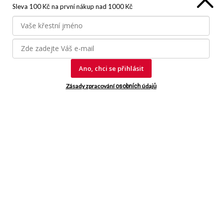
Sleva 100 Kč na první nákup
nad 1000 Kč
Chci se přihlásit
Informace o nákupu
Kontakt a pomoc
O nás
Ano, chci se přihlásit
Kariéra
Doprava, platba
Zásady zpracování
údajů
Velkoobchod
osobních
Vrácení zboží, reklamace
Obchodní podmínky
Průvodce spokojené ženy
Staňte se naším fanouškem
Jsme důvěryhodný obchod