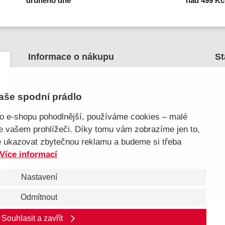
Informace o nákupu
St
Kontakt a pomoc
O nás
aše spodní prádlo
Kariéra
J
ho e-shopu pohodlnější, používáme cookies – malé
Doprava, platba
ve vašem prohlížeči. Díky tomu vám zobrazíme jen to,
Velkoobchod
e ukazovat zbytečnou reklamu a budeme si třeba
Vrácení zboží, reklamace
Více informací
Obchodní podmínky
Průvodce spokojené ženy
Nastavení
Odmítnout
Souhlasit a zavřít
a pomoc