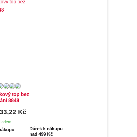
é velikosti:
L,
XL
jkový top bez
ání 8848
33,22 Kč
kladem
Dárek k nákupu
nad 499 Kč