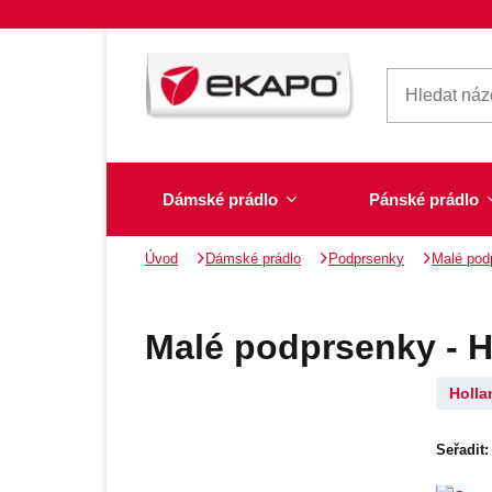
Dámské prádlo
Pánské prádlo
Úvod
Dámské prádlo
Podprsenky
Malé pod
Dámské prádlo
Pánské prádlo
Plavky
Ponožky, punčochy
Šály, šátky
Malé podprsenky - H
Holla
Novinky na skladě
Seřadit:
Dvoudílné plavky
Klasické šátky
Podprsenky
Ponožky
Boxerky