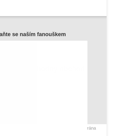
aňte se naším fanouškem
sme důvěryhodný obchod