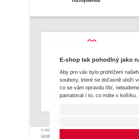
eKAPO KLUB
Přihlaste svůj email
, ať víte o novinkách
E-shop tak pohodlný jako n
a slevových akcích jako první! Pošleme
Vám
kupón na 100 Kč a dárek k svátku
Aby pro vás bylo prohlížení naše
a narozeninám.
soubory, které se dočasně uloží 
co se vám opravdu líbí, nebudem
Chci se přihlásit
pamatovat i to, co máte v košíku.
© 2026, eKAPO
Úvodní strana
Obchodní podmínky
GDPR
Mapa stránek
Kontakt 