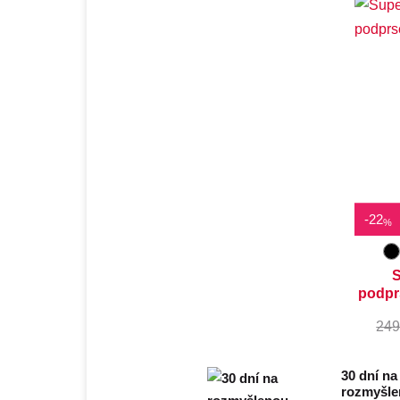
D
8
-
22
%
S
podpr
249
30 dní na
rozmyšl