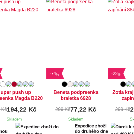
ostupné velikosti:
Dostupné velikosti:
Dostupn
0A,
85A,
90A,
95A
M,
L
-
74
-
22
%
%
uper push up
Beneta podprsenka
Zotia kra
senka Magda B220
braletka 6928
zapín
194,22 Kč
77,22 Kč
2
 Kč
299 Kč
299 Kč
Skladem
Skladem
S
Expedice zboží
enou
do druhého dne