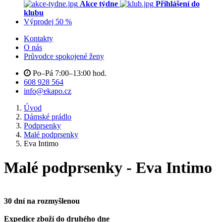
Akce týdne
Přihlášení do
klubu
Výprodej 50 %
Kontakty
O nás
Průvodce spokojené ženy
Po–Pá 7:00–13:00 hod.
608 928 564
info@ekapo.cz
Úvod
Dámské prádlo
Podprsenky
Malé podprsenky
Eva Intimo
Malé podprsenky - Eva Intimo
30 dní na rozmyšlenou
Expedice zboží do druhého dne