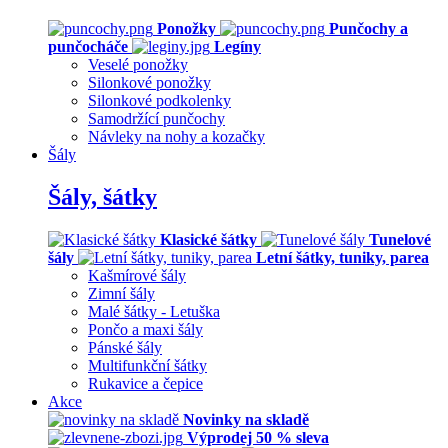
Ponožky
Punčochy a
punčocháče
Legíny
Veselé ponožky
Silonkové ponožky
Silonkové podkolenky
Samodržící punčochy
Návleky na nohy a kozačky
Šály
Šály, šátky
Klasické šátky
Tunelové
šály
Letní šátky, tuniky, parea
Kašmírové šály
Zimní šály
Malé šátky - Letuška
Pončo a maxi šály
Pánské šály
Multifunkční šátky
Rukavice a čepice
Akce
Novinky na skladě
Výprodej 50 % sleva