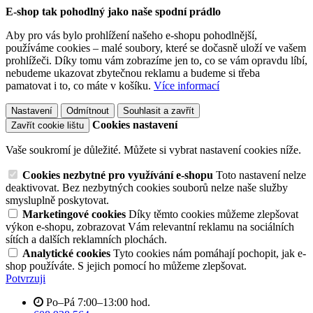
E-shop tak pohodlný jako naše spodní prádlo
Aby pro vás bylo prohlížení našeho e-shopu pohodlnější,
používáme cookies – malé soubory, které se dočasně uloží ve vašem
prohlížeči. Díky tomu vám zobrazíme jen to, co se vám opravdu líbí,
nebudeme ukazovat zbytečnou reklamu a budeme si třeba
pamatovat i to, co máte v košíku.
Více informací
Nastavení
Odmítnout
Souhlasit a zavřít
Cookies nastavení
Zavřít cookie lištu
Vaše soukromí je důležité. Můžete si vybrat nastavení cookies níže.
Cookies nezbytné pro využívání e-shopu
Toto nastavení nelze
deaktivovat. Bez nezbytných cookies souborů nelze naše služby
smysluplně poskytovat.
Marketingové cookies
Díky těmto cookies můžeme zlepšovat
výkon e-shopu, zobrazovat Vám relevantní reklamu na sociálních
sítích a dalších reklamních plochách.
Analytické cookies
Tyto cookies nám pomáhají pochopit, jak e-
shop používáte. S jejich pomocí ho můžeme zlepšovat.
Potvrzuji
Po–Pá 7:00–13:00 hod.