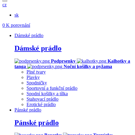
cz
sk
0
K porovnání
Dámské prádlo
Dámské prádlo
Podprsenky
Kalhotky a
tanga
Noční košilky a pyžama
Plné tvary
Plavky
Spodničky
Sportovní a funkční prádlo
Spodní košilky a tílka
Stahovací prádlo
Erotické prádlo
Pánské prádlo
Pánské prádlo