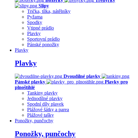
Boxerky
Trenýrky
Slipy
Trička, tílka, nátělníky
Pyžama
Spodky
Vtipné prádlo
Plavky
Sportovní prádlo
Pánské ponožky
Plavky
Plavky
Dvoudílné plavky
Pánské plavky
Plavky pro
plnoštíhlé
Tankiny plavky
Jednodílné plavky
Spodní díly plavek
Plážové šátky a parea
Plážové tašky
Ponožky, punčochy
Ponožky, punčochy