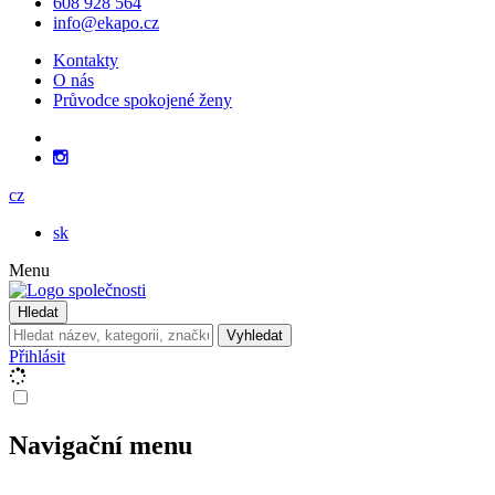
608 928 564
info@ekapo.cz
Kontakty
O nás
Průvodce spokojené ženy
cz
sk
Menu
Hledat
Vyhledat
Přihlásit
Navigační menu