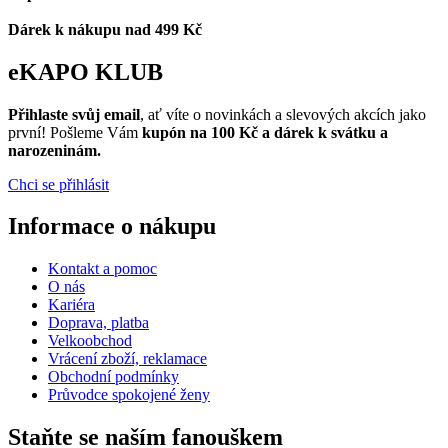
Dárek k nákupu nad 499 Kč
eKAPO KLUB
Přihlaste svůj email
, ať víte o novinkách a slevových akcích jako
první! Pošleme Vám
kupón na 100 Kč a dárek k svátku a
narozeninám.
Chci se přihlásit
Informace o nákupu
Kontakt a pomoc
O nás
Kariéra
Doprava, platba
Velkoobchod
Vrácení zboží, reklamace
Obchodní podmínky
Průvodce spokojené ženy
Staňte se naším fanouškem