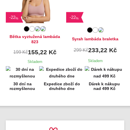
Dostupné velikosti:
Dostupné velikosti:
M
M,
XL
-
22
-
22
%
%
Bětka vyztužená lambáda
Syrah lambáda braletka
823
233,22 Kč
299 Kč
155,22 Kč
199 Kč
Skladem
Skladem
30 dní na
Expedice zboží do
Dárek k nákupu
rozmyšlenou
druhého dne
nad 499 Kč