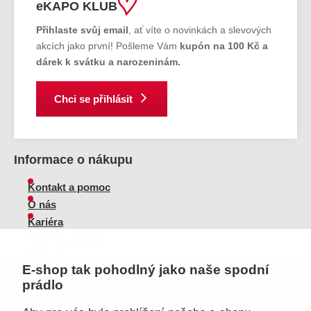
eKAPO KLUB
Přihlaste svůj email
, ať víte o novinkách a slevových
akcích jako první! Pošleme Vám
kupón na 100 Kč a
dárek k svátku a narozeninám.
Chci se přihlásit
Informace o nákupu
Kontakt a pomoc
O nás
Kariéra
Doprava, platba
Velkoobchod
E-shop tak pohodlný jako naše spodní
Vrácení zboží, reklamace
prádlo
Obchodní podmínky
Průvodce spokojené ženy