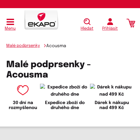
Menu
Hledat
Přihlásit
Malé podprsenky
Acousma
Malé podprsenky -
Acousma
30 dní na
Expedice zboží do
Dárek k nákupu
rozmyšlenou
druhého dne
nad 499 Kč