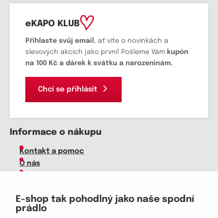
eKAPO KLUB
Přihlaste svůj email
, ať víte o novinkách a
slevových akcích jako první! Pošleme Vám
kupón
na 100 Kč a dárek k svátku a narozeninám.
Chci se přihlásit
Informace o nákupu
Kontakt a pomoc
O nás
Kariéra
Doprava, platba
E-shop tak pohodlný jako naše spodní
Velkoobchod
prádlo
Vrácení zboží, reklamace