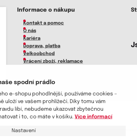
Informace o nákupu
S
Kontakt a pomoc
O nás
Kariéra
J
Doprava, platba
Velkoobchod
Vrácení zboží, reklamace
Obchodní podmínky
Průvodce spokojené ženy
naše spodní prádlo
šeho e-shopu pohodlnější, používáme cookies –
 uloží ve vašem prohlížeči. Díky tomu vám
pravdu líbí, nebudeme ukazovat zbytečnou
akt a pomoc
tovat i to, co máte v košíku.
Více informací
Nastavení