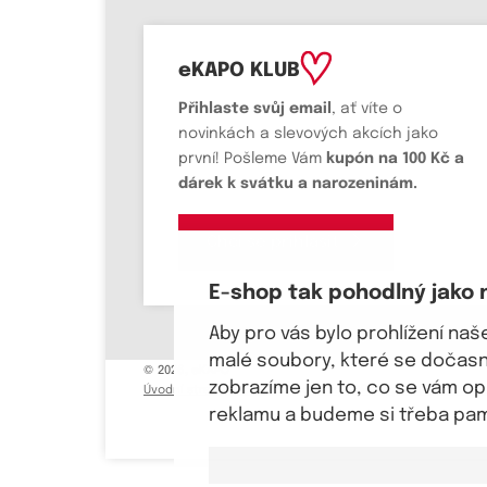
eKAPO KLUB
Přihlaste svůj email
, ať víte o
novinkách a slevových akcích jako
první! Pošleme Vám
kupón na 100 Kč a
dárek k svátku a narozeninám.
Chci se přihlásit
E-shop tak pohodlný jako 
Aby pro vás bylo prohlížení na
malé soubory, které se dočasně
© 2026, eKAPO
zobrazíme jen to, co se vám o
Úvodní strana
Obchodní podmínky
GDPR
Mapa stránek
Kont
reklamu a budeme si třeba pama