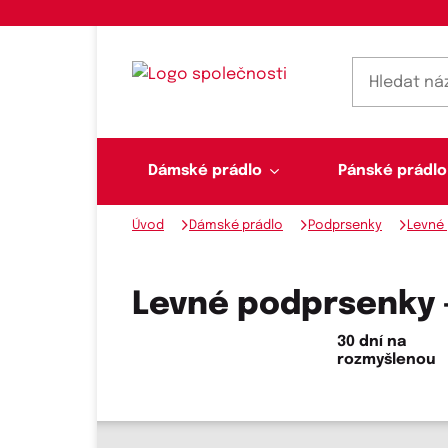
Dámské prádlo
Pánské prádlo
Úvod
Dámské prádlo
Podprsenky
Levné
Dámské prádlo
Pánské prádlo
Plavky
Ponožky, punčochy
Šály, šátky
Levné podprsenky -
30 dní na
rozmyšlenou
Novinky na skladě
Dvoudílné plavky
Klasické šátky
Podprsenky
Ponožky
Boxerky