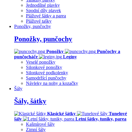
Jednodílné plavky
Spodní díly plavek
Plážové šátky a parea
Plážové tašky
Ponožky, punčochy
Ponožky, punčochy
Ponožky
Punčochy a
punčocháče
Legíny
Veselé ponožky
Silonkové ponožky
Silonkové podkolenky
Samodržící punčochy
Návleky na nohy a kozačky
Šály
Šály, šátky
Klasické šátky
Tunelové
šály
Letní šátky, tuniky, parea
Kašmírové šály
Zimní šály