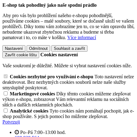
E-shop tak pohodlný jako naše spodní prádlo
Aby pro vás bylo prohlížení našeho e-shopu pohodlnější,
používáme cookies – malé soubory, které se dočasně uloží ve vašem
prohlížeči. Díky tomu vám zobrazíme jen to, co se vám opravdu líbí,
nebudeme ukazovat zbytečnou reklamu a budeme si třeba
pamatovat i to, co máte v košíku.
Více informací
Nastavení
Odmítnout
Souhlasit a zavřít
Cookies nastavení
Zavřít cookie lištu
Vaše soukromí je důležité. Můžete si vybrat nastavení cookies níže.
Cookies nezbytné pro využívání e-shopu
Toto nastavení nelze
deaktivovat. Bez nezbytných cookies souborů nelze naše služby
smysluplně poskytovat.
Marketingové cookies
Díky těmto cookies můžeme zlepšovat
výkon e-shopu, zobrazovat Vám relevantní reklamu na sociálních
sítích a dalších reklamních plochách.
Analytické cookies
Tyto cookies nám pomáhají pochopit, jak e-
shop používáte. S jejich pomocí ho můžeme zlepšovat.
Potvrzuji
Po–Pá 7:00–13:00 hod.