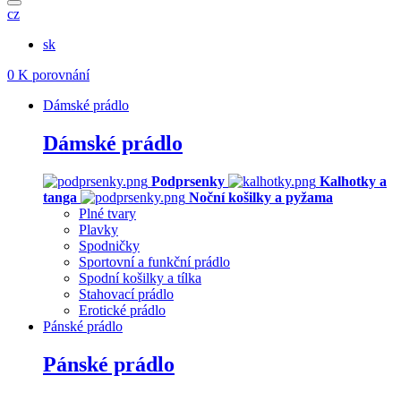
cz
sk
0
K porovnání
Dámské prádlo
Dámské prádlo
Podprsenky
Kalhotky a
tanga
Noční košilky a pyžama
Plné tvary
Plavky
Spodničky
Sportovní a funkční prádlo
Spodní košilky a tílka
Stahovací prádlo
Erotické prádlo
Pánské prádlo
Pánské prádlo