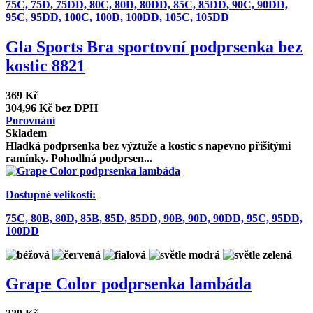
75C,
75D,
75DD,
80C,
80D,
80DD,
85C,
85DD,
90C,
90DD,
95C,
95DD,
100C,
100D,
100DD,
105C,
105DD
Gla Sports Bra sportovní podprsenka bez
kostic 8821
369 Kč
304,96 Kč bez DPH
Porovnání
Skladem
Hladká podprsenka bez výztuže a kostic s napevno přišitými
ramínky. Pohodlná podprsen...
Dostupné velikosti:
75C,
80B,
80D,
85B,
85D,
85DD,
90B,
90D,
90DD,
95C,
95DD,
100DD
Grape Color podprsenka lambáda