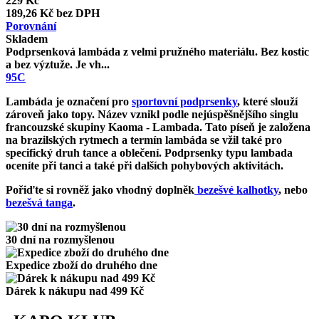
229 Kč
189,26 Kč bez DPH
Porovnání
Skladem
Podprsenková lambáda z velmi pružného materiálu. Bez kostic
a bez výztuže. Je vh...
95C
Lambáda je označení pro
sportovní podprsenky
, které slouží
zároveň jako topy. Název vznikl podle nejúspěšnějšího singlu
francouzské skupiny Kaoma -
Lambada
. Tato píseň je založena
na brazilských rytmech a termín lambáda se vžil také pro
specifický druh tance a oblečení. Podprsenky typu lambada
oceníte při tanci a také při dalších pohybových aktivitách.
Pořiďte si rovněž jako vhodný doplněk
bezešvé kalhotky
, nebo
bezešvá tanga
.
30 dní na rozmyšlenou
Expedice zboží do druhého dne
Dárek k nákupu nad 499 Kč