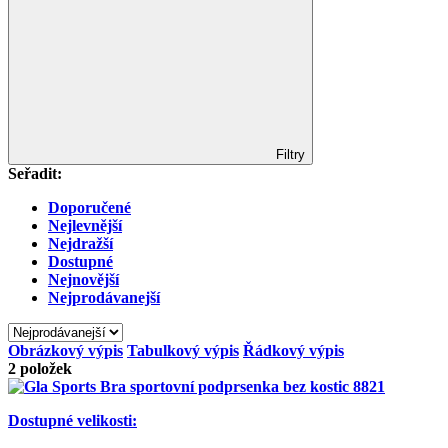
Filtry
Seřadit:
Doporučené
Nejlevnější
Nejdražší
Dostupné
Nejnovější
Nejprodávanejší
Obrázkový výpis
Tabulkový výpis
Řádkový výpis
2
položek
Dostupné velikosti: