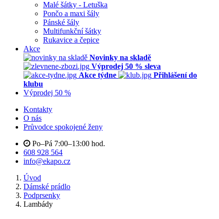
Malé šátky - Letuška
Pončo a maxi šály
Pánské šály
Multifunkční šátky
Rukavice a čepice
Akce
Novinky na skladě
Výprodej 50 % sleva
Akce týdne
Přihlášení do
klubu
Výprodej 50 %
Kontakty
O nás
Průvodce spokojené ženy
Po–Pá 7:00–13:00 hod.
608 928 564
info@ekapo.cz
Úvod
Dámské prádlo
Podprsenky
Lambády