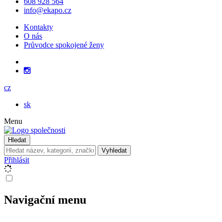
608 928 564
info@ekapo.cz
Kontakty
O nás
Průvodce spokojené ženy
cz
sk
Menu
Hledat
Vyhledat
Přihlásit
Navigační menu