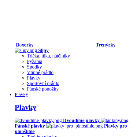
Boxerky
Trenýrky
Slipy
Trička, tílka, nátělníky
Pyžama
Spodky
Vtipné prádlo
Plavky
Sportovní prádlo
Pánské ponožky
Plavky
Plavky
Dvoudílné plavky
Pánské plavky
Plavky pro
plnoštíhlé
Tankiny plavky