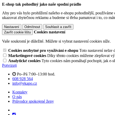
E-shop tak pohodlný jako naše spodní prádlo
Aby pro vás bylo prohlížení našeho e-shopu pohodlnější, používáme c
ukazovat zbytečnou reklamu a budeme si třeba pamatovat i to, co mát
Nastavení
Odmítnout
Souhlasit a zavřít
Cookies nastavení
Zavřít cookie lištu
Vaše soukromí je důležité. Můžete si vybrat nastavení cookies níže.
Cookies nezbytné pro využívání e-shopu
Toto nastavení nelze 
Marketingové cookies
Díky těmto cookies můžeme zlepšovat výko
Analytické cookies
Tyto cookies nám pomáhají pochopit, jak e-s
Potvrzuji
Po–Pá 7:00–13:00 hod.
608 928 564
info@ekapo.cz
Kontakty
O nás
Průvodce spokojené ženy