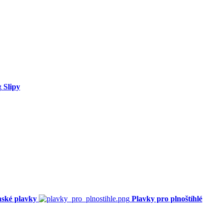
Slipy
ské plavky
Plavky pro plnoštíhlé