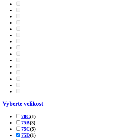
Vyberte velikost
70C
(1)
75B
(3)
75C
(5)
75D
(1)