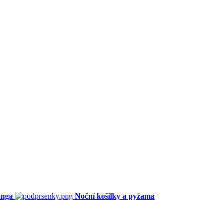
anga
Noční košilky a pyžama