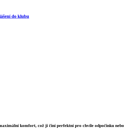
lášení do klubu
maximální komfor
t, což ji činí perfektní pro chvíle odpočinku nebo