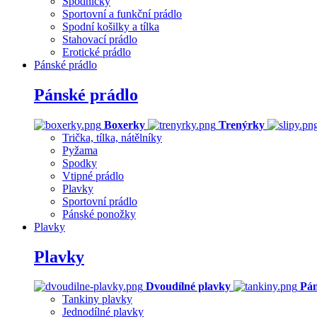
Spodničky
Sportovní a funkční prádlo
Spodní košilky a tílka
Stahovací prádlo
Erotické prádlo
Pánské prádlo
Pánské prádlo
Boxerky
Trenýrky
Trička, tílka, nátělníky
Pyžama
Spodky
Vtipné prádlo
Plavky
Sportovní prádlo
Pánské ponožky
Plavky
Plavky
Dvoudílné plavky
Pán
Tankiny plavky
Jednodílné plavky