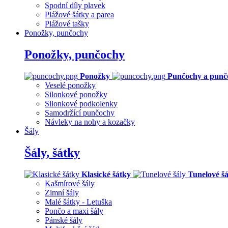
Spodní díly plavek
Plážové šátky a parea
Plážové tašky
Ponožky, punčochy
Ponožky, punčochy
Ponožky
Punčochy a punč
Veselé ponožky
Silonkové ponožky
Silonkové podkolenky
Samodržící punčochy
Návleky na nohy a kozačky
Šály
Šály, šátky
Klasické šátky
Tunelové šá
Kašmírové šály
Zimní šály
Malé šátky - Letuška
Pončo a maxi šály
Pánské šály