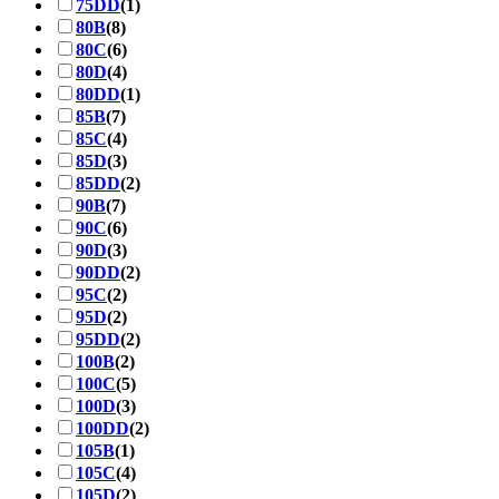
75DD
(1)
80B
(8)
80C
(6)
80D
(4)
80DD
(1)
85B
(7)
85C
(4)
85D
(3)
85DD
(2)
90B
(7)
90C
(6)
90D
(3)
90DD
(2)
95C
(2)
95D
(2)
95DD
(2)
100B
(2)
100C
(5)
100D
(3)
100DD
(2)
105B
(1)
105C
(4)
105D
(2)