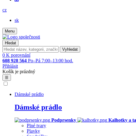
cz
sk
Menu
Hledat
Vyhledat
0
K porovnání
608 928 564
Po–Pá 7:00–13:00 hod.
Přihlásit
Košík je prázdný
☰
Dámské prádlo
Dámské prádlo
Podprsenky
Kalhotky a t
Plné tvary
Plavky