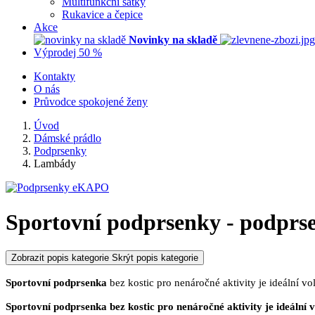
Multifunkční šátky
Rukavice a čepice
Akce
Novinky na skladě
Výprodej 50 %
Kontakty
O nás
Průvodce spokojené ženy
Úvod
Dámské prádlo
Podprsenky
Lambády
Sportovní podprsenky - podprse
Zobrazit popis kategorie
Skrýt popis kategorie
Sportovní podprsenka
bez kostic pro nenáročné aktivity je ideální 
Sportovní podprsenka
bez kostic pro nenáročné aktivity je ideální