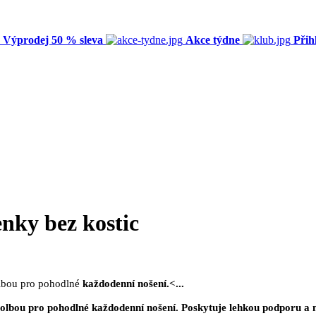
Výprodej 50 % sleva
Akce týdne
Přih
nky bez kostic
volbou pro pohodlné
každodenní nošení.<
...
 volbou pro pohodlné
každodenní nošení.
Poskytuje
lehkou podporu
a