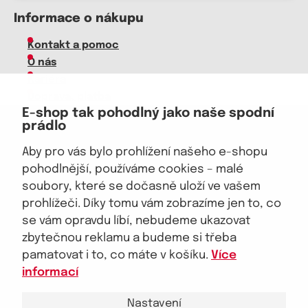
Informace o nákupu
Kontakt a pomoc
O nás
Kariéra
Doprava, platba
E-shop tak pohodlný jako naše spodní
Velkoobchod
prádlo
Vrácení zboží, reklamace
Obchodní podmínky
Aby pro vás bylo prohlížení našeho e-shopu
Průvodce spokojené ženy
pohodlnější, používáme cookies – malé
soubory, které se dočasně uloží ve vašem
Staňte se naším fanouškem
prohlížeči. Díky tomu vám zobrazíme jen to, co
se vám opravdu líbí, nebudeme ukazovat
zbytečnou reklamu a budeme si třeba
pamatovat i to, co máte v košíku.
Více
Jsme důvěryhodný obchod
informací
Nastavení