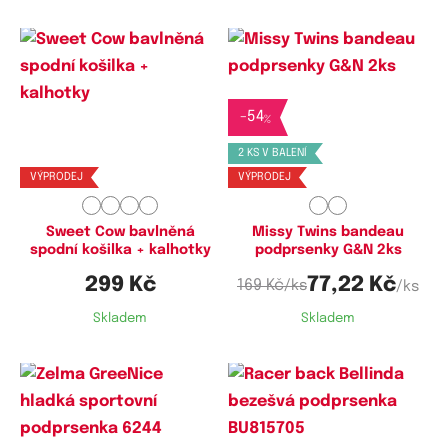
-
54
Dostupné velikosti:
Dostupné velikosti:
%
M,
L,
XL
M,
L
2 KS V BALENÍ
VÝPRODEJ
VÝPRODEJ
Sweet Cow bavlněná
Missy Twins bandeau
spodní košilka + kalhotky
podprsenky G&N 2ks
299 Kč
77,22 Kč
169 Kč
/ks
/ks
Skladem
Skladem