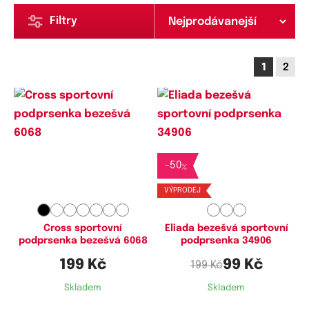
Filtry
1
2
Dostupné velikosti:
Dostupné velikosti:
-
50
M,
L,
XL
M,
L
%
VÝPRODEJ
Cross sportovní
Eliada bezešvá sportovní
podprsenka bezešvá 6068
podprsenka 34906
199 Kč
99 Kč
199 Kč
Skladem
Skladem