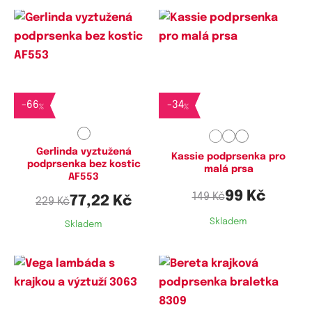
Dostupné velikosti:
Dostupné velikosti:
L,
XL
M,
L
-
66
-
34
%
%
Gerlinda vyztužená
Kassie podprsenka pro
podprsenka bez kostic
malá prsa
AF553
99 Kč
149 Kč
77,22 Kč
229 Kč
Skladem
Skladem