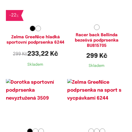
Dostupné velikosti:
Dostupné velikosti:
L,
XXL
M,
L,
XL
-
22
%
Racer back Bellinda
Zelma GreeNice hladká
bezešvá podprsenka
sportovní podprsenka 6244
BU815705
233,22 Kč
299 Kč
299 Kč
Skladem
Skladem
Dostupné velikosti:
Dostupné velikosti:
M,
L
L,
XXL