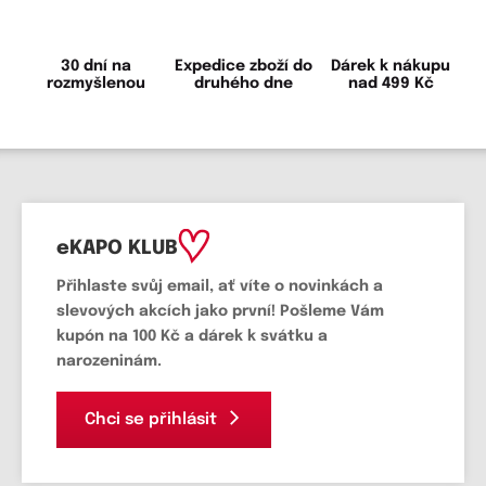
30 dní na
Expedice zboží do
Dárek k nákupu
rozmyšlenou
druhého dne
nad 499 Kč
eKAPO KLUB
Přihlaste svůj email
, ať víte o novinkách a
slevových akcích jako první! Pošleme Vám
kupón na 100 Kč a dárek k svátku a
narozeninám.
Chci se přihlásit