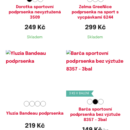
Dorotka sportovní
Zelma GreeNice
podprsenka nevyztužená
podprsenka na sport s
3509
vycpávkami 6244
249 Kč
299 Kč
Skladem
Skladem
Dostupné velikosti:
Dostupné velikosti:
L,
XL
M,
L
3 KS V BALENÍ
Barča sportovní
Yluzia Bandeau podprsenka
podprsenka bez výztuže
8357 - 3bal
219 Kč