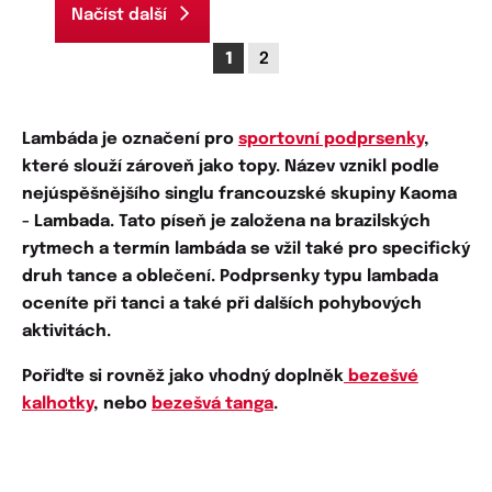
Načíst další
1
2
Lambáda je označení pro
sportovní podprsenky
,
které slouží zároveň jako topy. Název vznikl podle
nejúspěšnějšího singlu francouzské skupiny Kaoma
-
Lambada
. Tato píseň je založena na brazilských
rytmech a termín lambáda se vžil také pro specifický
druh tance a oblečení. Podprsenky typu lambada
oceníte při tanci a také při dalších pohybových
aktivitách.
Pořiďte si rovněž jako vhodný doplněk
bezešvé
kalhotky
, nebo
bezešvá tanga
.