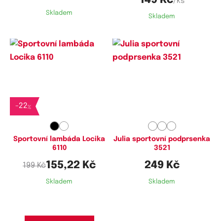
149 Kč
/ks
Skladem
Skladem
Dostupné velikosti:
Dostupné velikosti:
M,
L
XS,
M,
L,
XL,
XXL
-
22
%
Sportovní lambáda Locika
Julia sportovní podprsenka
6110
3521
155,22 Kč
249 Kč
199 Kč
Skladem
Skladem