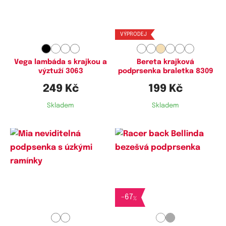
Dostupné velikosti:
Dostupné velikosti:
L,
XXL
M,
L,
XL
VÝPRODEJ
Vega lambáda s krajkou a
Bereta krajková
výztuží 3063
podprsenka braletka 8309
249 Kč
199 Kč
Skladem
Skladem
Dostupné velikosti:
Dostupné velikosti:
M,
L
S,
M,
L,
XL
-
67
%