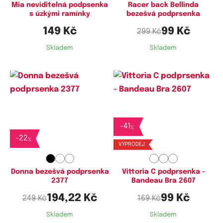
Mia neviditelná podpsenka
Racer back Bellinda
s úzkými ramínky
bezešvá podprsenka
149 Kč
99 Kč
299 Kč
Skladem
Skladem
Dostupné velikosti:
Dostupné velikosti:
-
41
L
M,
L
%
-
22
%
VÝPRODEJ
Donna bezešvá podprsenka
Vittoria C podprsenka -
2377
Bandeau Bra 2607
194,22 Kč
99 Kč
249 Kč
169 Kč
Skladem
Skladem