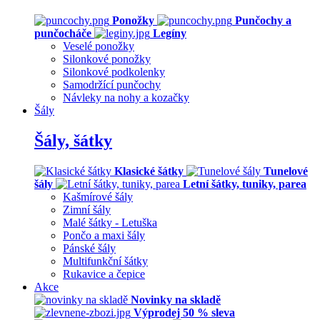
Ponožky
Punčochy a
punčocháče
Legíny
Veselé ponožky
Silonkové ponožky
Silonkové podkolenky
Samodržící punčochy
Návleky na nohy a kozačky
Šály
Šály, šátky
Klasické šátky
Tunelové
šály
Letní šátky, tuniky, parea
Kašmírové šály
Zimní šály
Malé šátky - Letuška
Pončo a maxi šály
Pánské šály
Multifunkční šátky
Rukavice a čepice
Akce
Novinky na skladě
Výprodej 50 % sleva