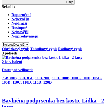
Filtry
Seřadit:
Doporučené
Nejlevnější
Nejdražší
Dostupné
Nejnovější
Nejprodávanejší
Obrázkový výpis
Tabulkový výpis
Řádkový výpis
3
položek
2 ks v balení
Dostupné velikosti:
75B,
80B,
85B,
85C,
90B,
90C,
95D,
100B,
100C,
100D,
105C,
105D,
110C,
110D,
115D,
120D
Bavlněná podprsenka bez kostic Lidka - 2
kusy