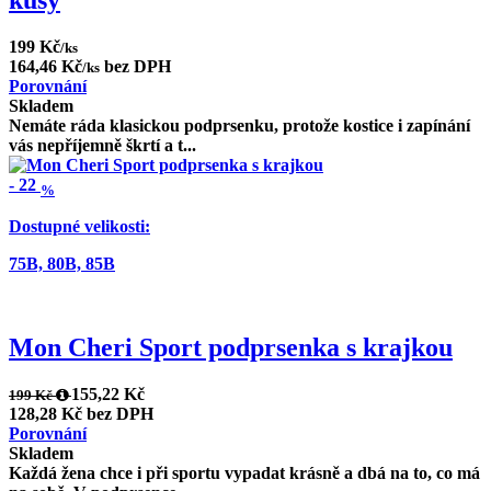
199 Kč
/ks
164,46 Kč
bez DPH
/ks
Porovnání
Skladem
Nemáte ráda klasickou podprsenku, protože kostice i zapínání
vás nepříjemně škrtí a t...
-
22
%
Dostupné velikosti:
75B,
80B,
85B
Mon Cheri Sport podprsenka s krajkou
155,22 Kč
199 Kč
128,28 Kč bez DPH
Porovnání
Skladem
Každá žena chce i při sportu vypadat krásně a dbá na to, co má