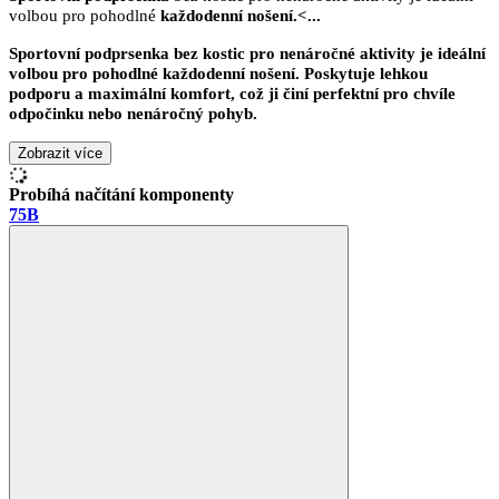
volbou pro pohodlné
každodenní nošení.<
...
Sportovní podprsenka
bez kostic pro nenáročné aktivity je ideální
volbou pro pohodlné
každodenní nošení.
Poskytuje
lehkou
podporu
a
maximální komfor
t, což ji činí perfektní pro chvíle
odpočinku nebo
nenáročný pohyb.
Zobrazit více
Probíhá načítání komponenty
75B