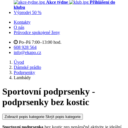
Akce týdne
Přihlášení do
klubu
Výprodej 50 %
Kontakty
O nás
Průvodce spokojené ženy
Po–Pá 7:00–13:00 hod.
608 928 564
info@ekapo.cz
Úvod
Dámské prádlo
Podprsenky
Lambády
Sportovní podprsenky -
podprsenky bez kostic
Zobrazit popis kategorie
Skrýt popis kategorie
Sportovní podprsenka
bez kostic pro nenáročné aktivity je ideální