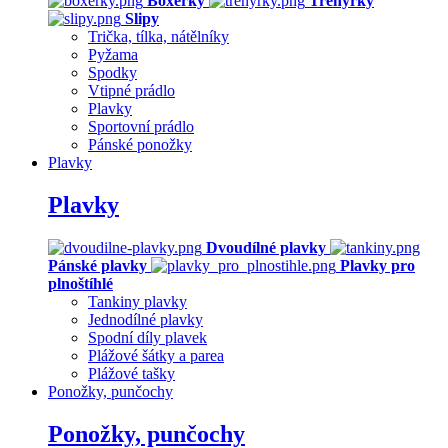
Boxerky
Trenýrky
Slipy
Trička, tílka, nátělníky
Pyžama
Spodky
Vtipné prádlo
Plavky
Sportovní prádlo
Pánské ponožky
Plavky
Plavky
Dvoudílné plavky
Pánské plavky
Plavky pro
plnoštíhlé
Tankiny plavky
Jednodílné plavky
Spodní díly plavek
Plážové šátky a parea
Plážové tašky
Ponožky, punčochy
Ponožky, punčochy