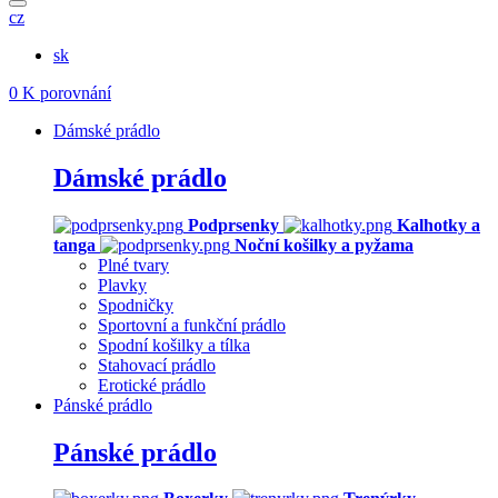
cz
sk
0
K porovnání
Dámské prádlo
Dámské prádlo
Podprsenky
Kalhotky a
tanga
Noční košilky a pyžama
Plné tvary
Plavky
Spodničky
Sportovní a funkční prádlo
Spodní košilky a tílka
Stahovací prádlo
Erotické prádlo
Pánské prádlo
Pánské prádlo