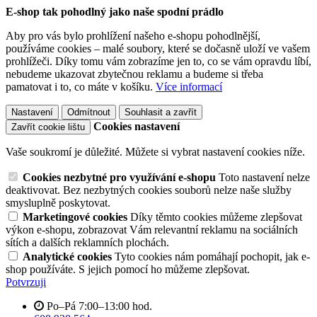
E-shop tak pohodlný jako naše spodní prádlo
Aby pro vás bylo prohlížení našeho e-shopu pohodlnější,
používáme cookies – malé soubory, které se dočasně uloží ve vašem
prohlížeči. Díky tomu vám zobrazíme jen to, co se vám opravdu líbí,
nebudeme ukazovat zbytečnou reklamu a budeme si třeba
pamatovat i to, co máte v košíku.
Více informací
Nastavení
Odmítnout
Souhlasit a zavřít
Cookies nastavení
Zavřít cookie lištu
Vaše soukromí je důležité. Můžete si vybrat nastavení cookies níže.
Cookies nezbytné pro využívání e-shopu
Toto nastavení nelze
deaktivovat. Bez nezbytných cookies souborů nelze naše služby
smysluplně poskytovat.
Marketingové cookies
Díky těmto cookies můžeme zlepšovat
výkon e-shopu, zobrazovat Vám relevantní reklamu na sociálních
sítích a dalších reklamních plochách.
Analytické cookies
Tyto cookies nám pomáhají pochopit, jak e-
shop používáte. S jejich pomocí ho můžeme zlepšovat.
Potvrzuji
Po–Pá 7:00–13:00 hod.