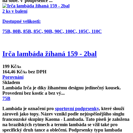
na sobě. V podprsence ...
2 ks v balení
Dostupné velikosti:
75B,
80B,
85B,
85C,
90B,
90C,
100C,
105C,
110C
Irča lambáda žíhaná 159 - 2bal
199 Kč
/ks
164,46 Kč
bez DPH
/ks
Porovnání
Skladem
Lambáda Irča je díky žíhanému designu jedinečný kousek.
Provedení bez kostic a bez vý...
75B
Lambáda je označení pro
sportovní podprsenky
, které slouží
zároveň jako topy. Název vznikl podle nejúspěšnějšího singlu
francouzské skupiny Kaoma -
Lambada
. Tato píseň je založena
na brazilských rytmech a termín lambáda se vžil také pro
specifický druh tance a oblečení. Podprsenky typu lambada