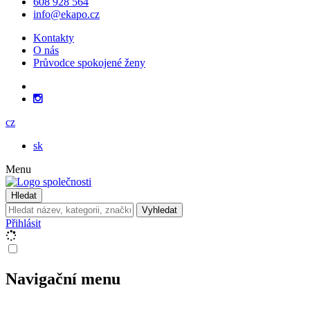
608 928 564
info@ekapo.cz
Kontakty
O nás
Průvodce spokojené ženy
cz
sk
Menu
Hledat
Vyhledat
Přihlásit
Navigační menu