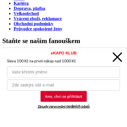
Kariéra
Doprava, platba
Velkoobchod
Vrácení zboží, reklamace
Obchodní podmínky
Průvodce spokojené ženy
Staňte se naším fanouškem
eKAPO KLUB
Sleva 100 Kč na první nákup
nad 1000 Kč
Jsme důvěryhodný obchod
Ano, chci se přihlásit
© 2026, eKAPO
Zásady zpracování
údajů
osobních
Úvodní strana
Obchodní podmínky
GDPR
Mapa stránek
Kontakt a pomoc
Vyrobila
eBRÁNA.cz