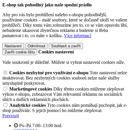
E-shop tak pohodlný jako naše spodní prádlo
Aby pro vás bylo prohlížení našeho e-shopu pohodlnější,
používáme cookies – malé soubory, které se dočasně uloží ve vašem
prohlížeči. Díky tomu vám zobrazíme jen to, co se vám opravdu líbí,
nebudeme ukazovat zbytečnou reklamu a budeme si třeba
pamatovat i to, co máte v košíku.
Více informací
Nastavení
Odmítnout
Souhlasit a zavřít
Cookies nastavení
Zavřít cookie lištu
Vaše soukromí je důležité. Můžete si vybrat nastavení cookies níže.
Cookies nezbytné pro využívání e-shopu
Toto nastavení nelze
deaktivovat. Bez nezbytných cookies souborů nelze naše služby
smysluplně poskytovat.
Marketingové cookies
Díky těmto cookies můžeme zlepšovat
výkon e-shopu, zobrazovat Vám relevantní reklamu na sociálních
sítích a dalších reklamních plochách.
Analytické cookies
Tyto cookies nám pomáhají pochopit, jak e-
shop používáte. S jejich pomocí ho můžeme zlepšovat.
Potvrzuji
Po–Pá 7:00–13:00 hod.