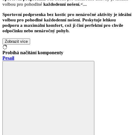
volbou pro pohodlné
každodenní nošení.<
...
Sportovní podprsenka
bez kostic pro nenáročné aktivity je ideální
volbou pro pohodlné
každodenní nošení.
Poskytuje
lehkou
podporu
a
maximální komfor
t, což ji činí perfektní pro chvíle
odpočinku nebo
nenáročný pohyb.
Zobrazit více
Probíhá načítání komponenty
Pesail