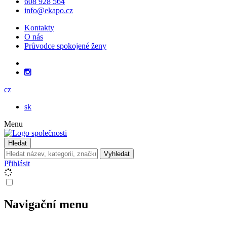
608 928 564
info@ekapo.cz
Kontakty
O nás
Průvodce spokojené ženy
cz
sk
Menu
Hledat
Vyhledat
Přihlásit
Navigační menu