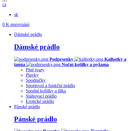
cz
sk
0
K porovnání
Dámské prádlo
Dámské prádlo
Podprsenky
Kalhotky a
tanga
Noční košilky a pyžama
Plné tvary
Plavky
Spodničky
Sportovní a funkční prádlo
Spodní košilky a tílka
Stahovací prádlo
Erotické prádlo
Pánské prádlo
Pánské prádlo