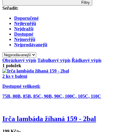
Filtry
Seřadit:
Doporučené
Nejlevnější
Nejdražší
Dostupné
Nejnovější
Nejprodávanejší
Obrázkový výpis
Tabulkový výpis
Řádkový výpis
1
položek
2 ks v balení
Dostupné velikosti:
75B,
80B,
85B,
85C,
90B,
90C,
100C,
105C,
110C
Irča lambáda žíhaná 159 - 2bal
199 Kč
/ks