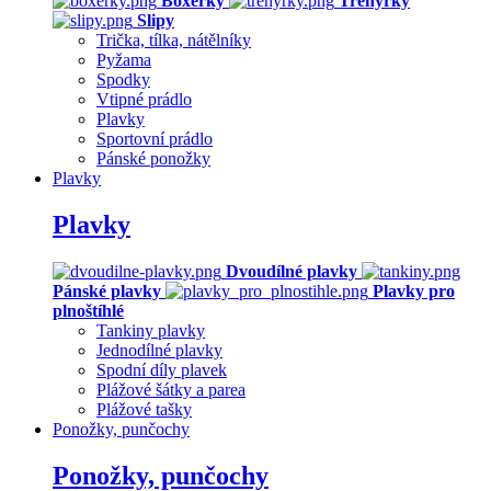
Boxerky
Trenýrky
Slipy
Trička, tílka, nátělníky
Pyžama
Spodky
Vtipné prádlo
Plavky
Sportovní prádlo
Pánské ponožky
Plavky
Plavky
Dvoudílné plavky
Pánské plavky
Plavky pro
plnoštíhlé
Tankiny plavky
Jednodílné plavky
Spodní díly plavek
Plážové šátky a parea
Plážové tašky
Ponožky, punčochy
Ponožky, punčochy