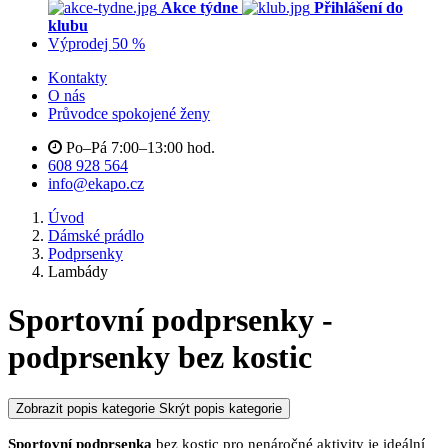
Akce týdne
Přihlášení do
klubu
Výprodej 50 %
Kontakty
O nás
Průvodce spokojené ženy
Po–Pá 7:00–13:00 hod.
608 928 564
info@ekapo.cz
Úvod
Dámské prádlo
Podprsenky
Lambády
Sportovní podprsenky -
podprsenky bez kostic
Zobrazit popis kategorie
Skrýt popis kategorie
Sportovní podprsenka
bez kostic pro nenáročné aktivity je ideální