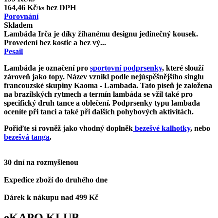
164,46 Kč
bez DPH
/ks
Porovnání
Skladem
Lambáda Irča je díky žíhanému designu jedinečný kousek.
Provedení bez kostic a bez vý...
Pesail
Lambáda je označení pro
sportovní podprsenky
, které slouží
zároveň jako topy. Název vznikl podle nejúspěšnějšího singlu
francouzské skupiny Kaoma -
Lambada
. Tato píseň je založena
na brazilských rytmech a termín lambáda se vžil také pro
specifický druh tance a oblečení. Podprsenky typu lambada
oceníte při tanci a také při dalších pohybových aktivitách.
Pořiďte si rovněž jako vhodný doplněk
bezešvé kalhotky
, nebo
bezešvá tanga
.
30 dní na rozmyšlenou
Expedice zboží do druhého dne
Dárek k nákupu nad 499 Kč
eKAPO KLUB