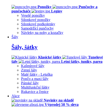
Ponožky
Punčochy a
punčocháče
Legíny
Veselé ponožky
Silonkové ponožky
Silonkové podkolenky
Samodržící punčochy
Návleky na nohy a kozačky
Šály
Šály, šátky
Klasické šátky
Tunelové
šály
Letní šátky, tuniky, parea
Kašmírové šály
Zimní šály
Malé šátky - Letuška
Pončo a maxi šály
Pánské šály
Multifunkční šátky
Rukavice a čepice
Akce
Novinky na skladě
Výprodej 50 % sleva