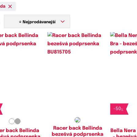
nda
:
Nejprodávanejší
stupné velikosti:
Dostupné velikosti:
Dostupn
S,
M,
L,
XL
M,
L,
XL
-
50
%
Racer back Bellinda
er back Bellinda
Bella Nera
bezešvá podprsenka
ešvá podprsenka
- bezešv