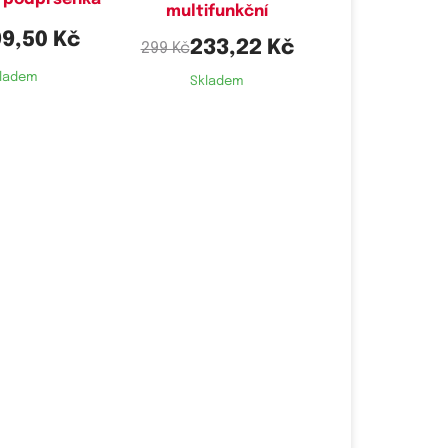
multifunkční
99,50 Kč
233,22 Kč
299 Kč
ladem
Skladem