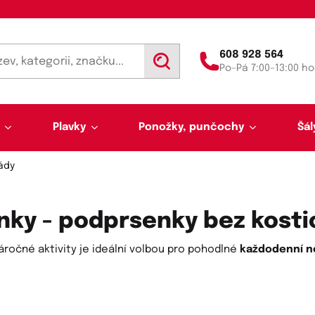
608 928 564
V
Po–Pá 7:00–13:00 ho
y
h
l
e
d
Plavky
Ponožky, punčochy
Šál
a
t
ády
nky - podprsenky bez kosti
ročné aktivity je ideální volbou pro pohodlné
každodenní n
Výprodej 50 % sleva
Akce týdne
Punčochy a punčocháče
Kalhotky a tanga
Pánské plavky
Tunelové šály
Trenýrky
Letní šátky, tuniky, par
Noční košilky a pyžama
Plavky pro plnoštíhlé
Legíny
Slipy