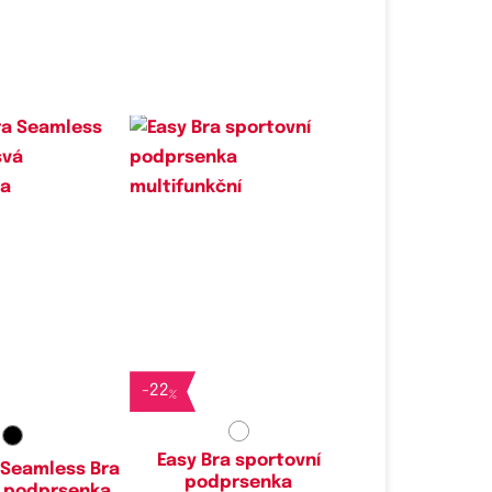
é velikosti:
Dostupné velikosti:
S
S,
M,
L,
XL
-
22
%
Easy Bra sportovní
 Seamless Bra
podprsenka
á podprsenka