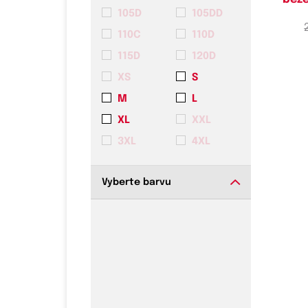
105D
105DD
110C
110D
115D
120D
XS
S
M
L
XL
XXL
3XL
4XL
Vyberte barvu