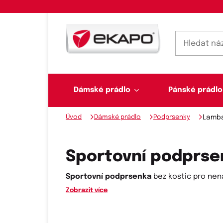
Dámské prádlo
Pánské prádlo
Úvod
Dámské prádlo
Podprsenky
Lamb
Dámské prádlo
Pánské prádlo
Plavky
Ponožky, punčochy
Šály, šátky
Sportovní podprse
Sportovní podprsenka
bez kostic pro nená
Zobrazit více
Novinky na skladě
Dvoudílné plavky
Klasické šátky
Podprsenky
Ponožky
Boxerky