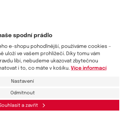
naše spodní prádlo
šeho e-shopu pohodlnější, používáme cookies –
 uloží ve vašem prohlížeči. Díky tomu vám
pravdu líbí, nebudeme ukazovat zbytečnou
tovat i to, co máte v košíku.
Více informací
Nastavení
Odmítnout
Souhlasit a zavřít