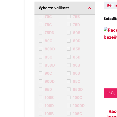
Belli
Vyberte velikost
70C
75B
Seřadit
75C
75D
75DD
80B
80C
80D
80DD
85B
85C
85D
85DD
90B
Do
90C
90D
90DD
95C
95D
95DD
-
67
%
100B
100C
100D
100DD
Rac
105B
105C
bez