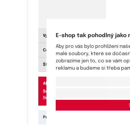
E-shop tak pohodlný jako 
Výrobce
Aby pro vás bylo prohlížení na
Cena
malé soubory, které se dočasně
zobrazíme jen to, co se vám o
Štítky
reklamu a budeme si třeba pama
Akční nabídky
Bestsellery
Novinky
Průvodce spokojené ženy
25.03.2026