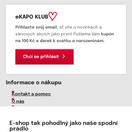
eKAPO KLUB
Přihlaste svůj email
, ať víte o novinkách a
slevových akcích jako první! Pošleme Vám
kupón
na 100 Kč a dárek k svátku a narozeninám.
Chci se přihlásit
Informace o nákupu
Kontakt a pomoc
O nás
Kariéra
Doprava, platba
E-shop tak pohodlný jako naše spodní
Velkoobchod
prádlo
Vrácení zboží, reklamace