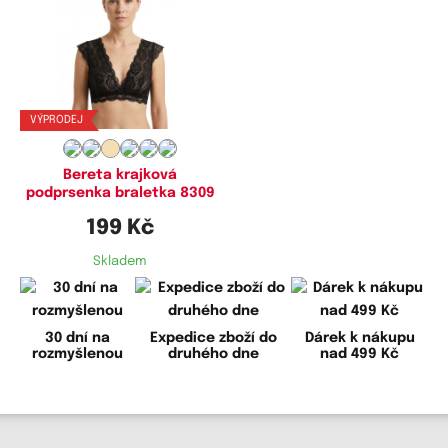
Dostupné velikosti:
M,
L,
XL
VÝPRODEJ
Bereta krajková
podprsenka braletka 8309
199 Kč
Skladem
30 dní na
Expedice zboží do
Dárek k nákupu
rozmyšlenou
druhého dne
nad 499 Kč