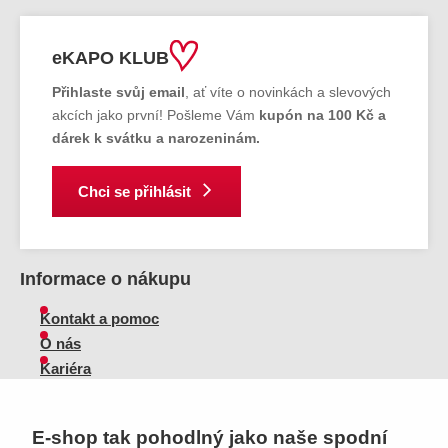
eKAPO KLUB
Přihlaste svůj email
, ať víte o novinkách a slevových
akcích jako první! Pošleme Vám
kupón na 100 Kč a
dárek k svátku a narozeninám.
Chci se přihlásit
Informace o nákupu
Kontakt a pomoc
O nás
Kariéra
Doprava, platba
Velkoobchod
E-shop tak pohodlný jako naše spodní
Vrácení zboží, reklamace