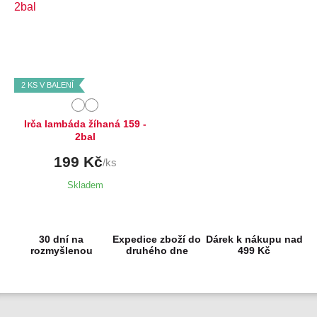
Dostupné velikosti:
75B,
80B,
85B,
85C,
90B,
90C,
100C,
105C,
110C
2 KS V BALENÍ
Irča lambáda žíhaná 159 -
2bal
199 Kč
/ks
Skladem
30 dní na
Expedice zboží do
Dárek k nákupu nad
rozmyšlenou
druhého dne
499 Kč