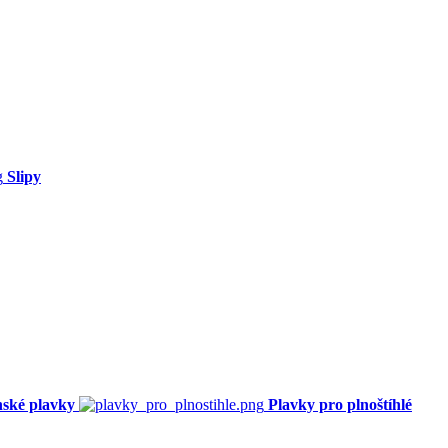
Slipy
ské plavky
Plavky pro plnoštíhlé