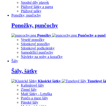
Spodní díly plavek
Plážové šátky a parea
Plážové tašky
Ponožky, punčochy
Ponožky, punčochy
Ponožky
Punčochy a punč
Veselé ponožky
Silonkové ponožky
Silonkové podkolenky
Samodržící punčochy
Návleky na nohy a kozačky
Šály
Šály, šátky
Klasické šátky
Tunelové šá
Kašmírové šály
Zimní šály
Malé šátky - Letuška
Pončo a maxi šály
Pánské šály