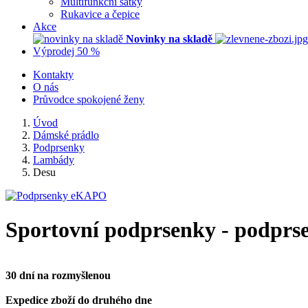
Multifunkční šátky
Rukavice a čepice
Akce
Novinky na skladě
Výprodej 50 %
Kontakty
O nás
Průvodce spokojené ženy
Úvod
Dámské prádlo
Podprsenky
Lambády
Desu
Sportovní podprsenky - podprse
30 dní na rozmyšlenou
Expedice zboží do druhého dne