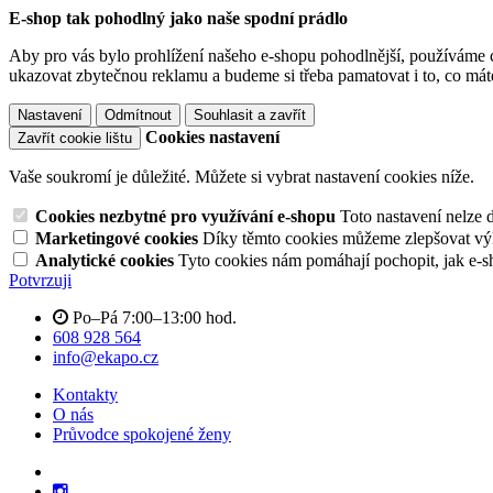
E-shop tak pohodlný jako naše spodní prádlo
Aby pro vás bylo prohlížení našeho e-shopu pohodlnější, používáme c
ukazovat zbytečnou reklamu a budeme si třeba pamatovat i to, co mát
Nastavení
Odmítnout
Souhlasit a zavřít
Cookies nastavení
Zavřít cookie lištu
Vaše soukromí je důležité. Můžete si vybrat nastavení cookies níže.
Cookies nezbytné pro využívání e-shopu
Toto nastavení nelze 
Marketingové cookies
Díky těmto cookies můžeme zlepšovat výko
Analytické cookies
Tyto cookies nám pomáhají pochopit, jak e-s
Potvrzuji
Po–Pá 7:00–13:00 hod.
608 928 564
info@ekapo.cz
Kontakty
O nás
Průvodce spokojené ženy