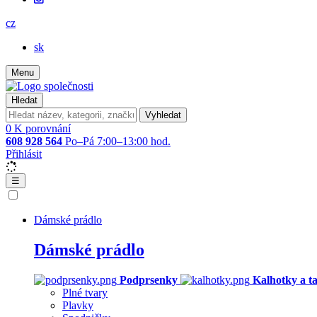
cz
sk
Menu
Hledat
Vyhledat
0
K porovnání
608 928 564
Po–Pá 7:00–13:00 hod.
Přihlásit
☰
Dámské prádlo
Dámské prádlo
Podprsenky
Kalhotky a t
Plné tvary
Plavky