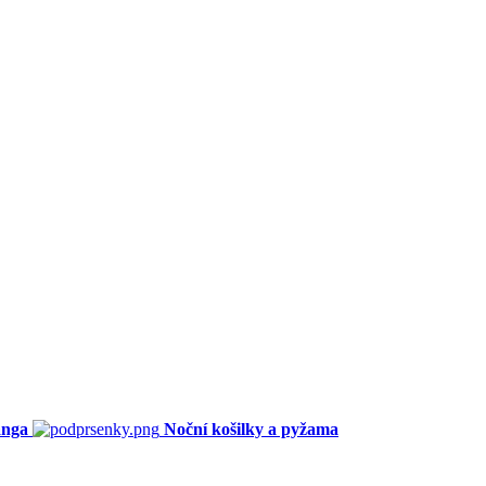
anga
Noční košilky a pyžama