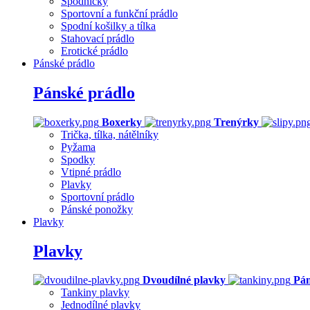
Spodničky
Sportovní a funkční prádlo
Spodní košilky a tílka
Stahovací prádlo
Erotické prádlo
Pánské prádlo
Pánské prádlo
Boxerky
Trenýrky
Trička, tílka, nátělníky
Pyžama
Spodky
Vtipné prádlo
Plavky
Sportovní prádlo
Pánské ponožky
Plavky
Plavky
Dvoudílné plavky
Pán
Tankiny plavky
Jednodílné plavky