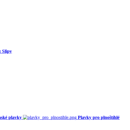
Slipy
ské plavky
Plavky pro plnoštíhlé