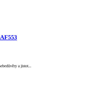
c AF553
bedůvěry a jistot...