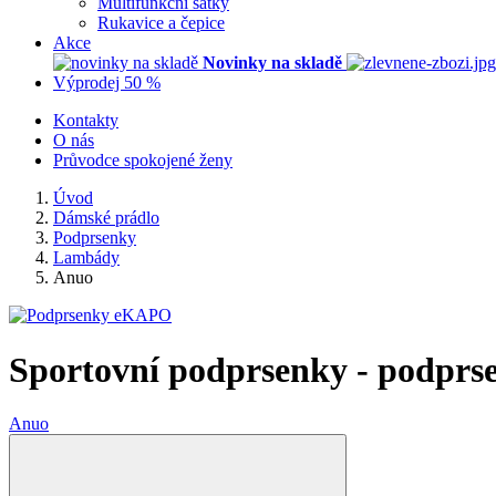
Multifunkční šátky
Rukavice a čepice
Akce
Novinky na skladě
Výprodej 50 %
Kontakty
O nás
Průvodce spokojené ženy
Úvod
Dámské prádlo
Podprsenky
Lambády
Anuo
Sportovní podprsenky - podprse
Anuo