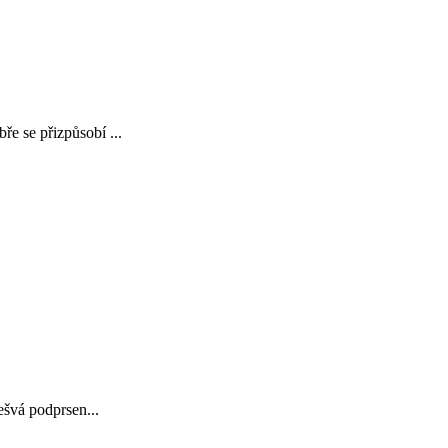
ře se přizpůsobí ...
ešvá podprsen...