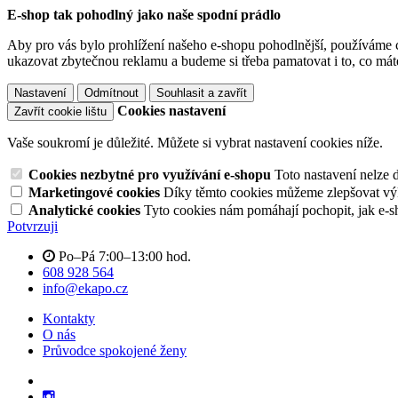
E-shop tak pohodlný jako naše spodní prádlo
Aby pro vás bylo prohlížení našeho e-shopu pohodlnější, používáme c
ukazovat zbytečnou reklamu a budeme si třeba pamatovat i to, co mát
Nastavení
Odmítnout
Souhlasit a zavřít
Cookies nastavení
Zavřít cookie lištu
Vaše soukromí je důležité. Můžete si vybrat nastavení cookies níže.
Cookies nezbytné pro využívání e-shopu
Toto nastavení nelze 
Marketingové cookies
Díky těmto cookies můžeme zlepšovat výko
Analytické cookies
Tyto cookies nám pomáhají pochopit, jak e-s
Potvrzuji
Po–Pá 7:00–13:00 hod.
608 928 564
info@ekapo.cz
Kontakty
O nás
Průvodce spokojené ženy