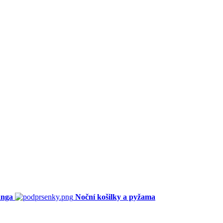
anga
Noční košilky a pyžama