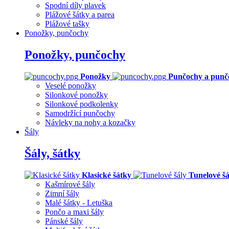
Spodní díly plavek
Plážové šátky a parea
Plážové tašky
Ponožky, punčochy
Ponožky, punčochy
Ponožky
Punčochy a punč
Veselé ponožky
Silonkové ponožky
Silonkové podkolenky
Samodržící punčochy
Návleky na nohy a kozačky
Šály
Šály, šátky
Klasické šátky
Tunelové šá
Kašmírové šály
Zimní šály
Malé šátky - Letuška
Pončo a maxi šály
Pánské šály