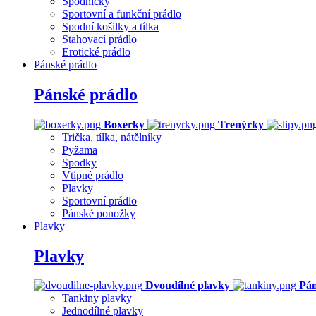
Spodničky
Sportovní a funkční prádlo
Spodní košilky a tílka
Stahovací prádlo
Erotické prádlo
Pánské prádlo
Pánské prádlo
Boxerky
Trenýrky
Trička, tílka, nátělníky
Pyžama
Spodky
Vtipné prádlo
Plavky
Sportovní prádlo
Pánské ponožky
Plavky
Plavky
Dvoudílné plavky
Pán
Tankiny plavky
Jednodílné plavky