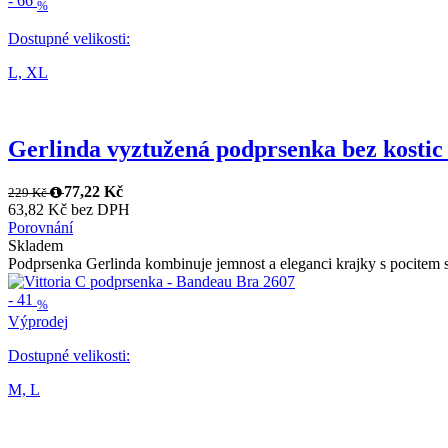
-
66
%
Dostupné velikosti:
L,
XL
Gerlinda vyztužená podprsenka bez kosti
77,22 Kč
229 Kč
63,82 Kč bez DPH
Porovnání
Skladem
Podprsenka Gerlinda kombinuje jemnost a eleganci krajky s pocitem se
-
41
%
Výprodej
Dostupné velikosti:
M,
L