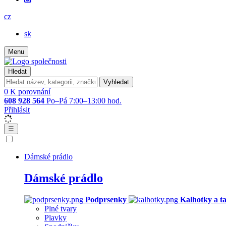
cz
sk
Menu
Hledat
Vyhledat
0
K porovnání
608 928 564
Po–Pá 7:00–13:00 hod.
Přihlásit
☰
Dámské prádlo
Dámské prádlo
Podprsenky
Kalhotky a t
Plné tvary
Plavky