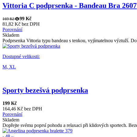
Vittoria C podprsenka - Bandeau Bra 2607
99 Kč
169 Kč
81,82 Kč bez DPH
Porovnání
Skladem
Podprsenka Vittoria typu bandeau s tenkou, vyjímatelnou výztuží. Dob
Dostupné velikosti:
M,
XL
Sporty bezešvá podprsenka
199 Kč
164,46 Kč bez DPH
Porovnání
Skladem
Dopřejte svému poprsí pohodu a relaxaci při klidových sportech. Bez
-
48