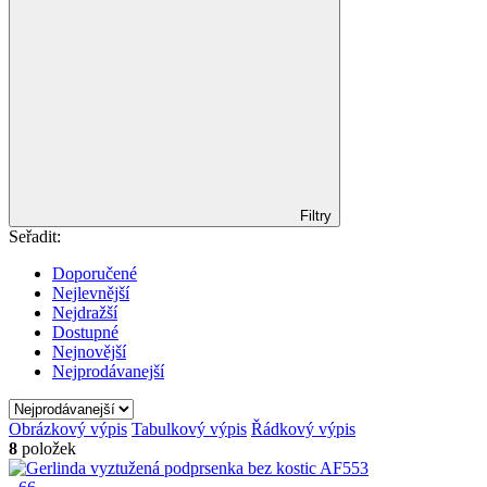
Filtry
Seřadit:
Doporučené
Nejlevnější
Nejdražší
Dostupné
Nejnovější
Nejprodávanejší
Obrázkový výpis
Tabulkový výpis
Řádkový výpis
8
položek