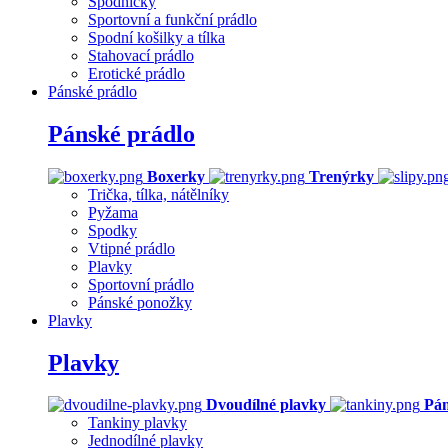
Spodničky
Sportovní a funkční prádlo
Spodní košilky a tílka
Stahovací prádlo
Erotické prádlo
Pánské prádlo
Pánské prádlo
Boxerky
Trenýrky
Trička, tílka, nátělníky
Pyžama
Spodky
Vtipné prádlo
Plavky
Sportovní prádlo
Pánské ponožky
Plavky
Plavky
Dvoudílné plavky
Pán
Tankiny plavky
Jednodílné plavky