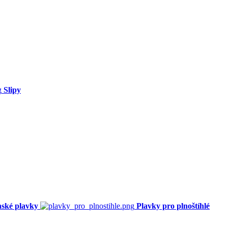
Slipy
ské plavky
Plavky pro plnoštíhlé