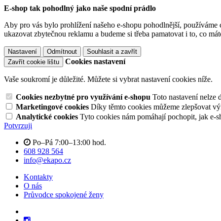
E-shop tak pohodlný jako naše spodní prádlo
Aby pro vás bylo prohlížení našeho e-shopu pohodlnější, používáme c
ukazovat zbytečnou reklamu a budeme si třeba pamatovat i to, co mát
Nastavení
Odmítnout
Souhlasit a zavřít
Cookies nastavení
Zavřít cookie lištu
Vaše soukromí je důležité. Můžete si vybrat nastavení cookies níže.
Cookies nezbytné pro využívání e-shopu
Toto nastavení nelze 
Marketingové cookies
Díky těmto cookies můžeme zlepšovat výko
Analytické cookies
Tyto cookies nám pomáhají pochopit, jak e-s
Potvrzuji
Po–Pá 7:00–13:00 hod.
608 928 564
info@ekapo.cz
Kontakty
O nás
Průvodce spokojené ženy