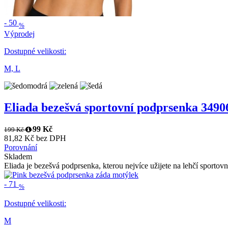
-
50
%
Výprodej
Dostupné velikosti:
M,
L
Eliada bezešvá sportovní podprsenka 3490
99 Kč
199 Kč
81,82 Kč bez DPH
Porovnání
Skladem
Eliada je bezešvá podprsenka, kterou nejvíce užijete na lehčí sportovní
-
71
%
Dostupné velikosti:
M