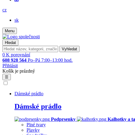
cz
sk
Menu
Hledat
Vyhledat
0
K porovnání
608 928 564
Po–Pá 7:00–13:00 hod.
Přihlásit
Košík je prázdný
☰
Dámské prádlo
Dámské prádlo
Podprsenky
Kalhotky a t
Plné tvary
Plavky