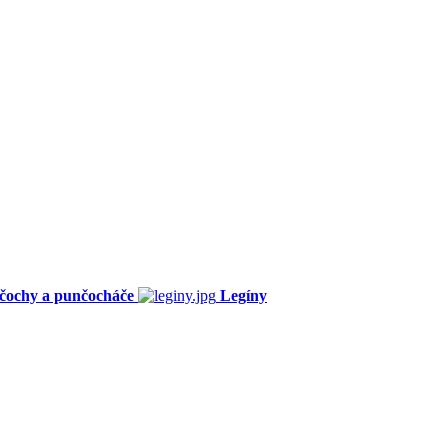
čochy a punčocháče
Legíny