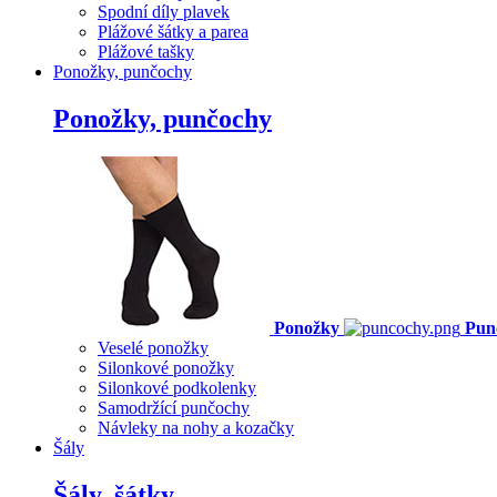
Spodní díly plavek
Plážové šátky a parea
Plážové tašky
Ponožky, punčochy
Ponožky, punčochy
Ponožky
Pun
Veselé ponožky
Silonkové ponožky
Silonkové podkolenky
Samodržící punčochy
Návleky na nohy a kozačky
Šály
Šály, šátky