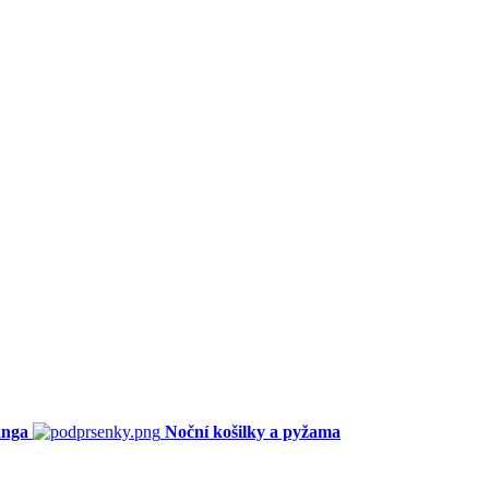
anga
Noční košilky a pyžama