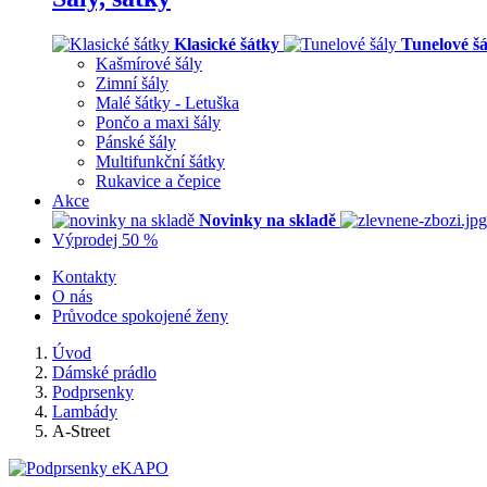
Klasické šátky
Tunelové šá
Kašmírové šály
Zimní šály
Malé šátky - Letuška
Pončo a maxi šály
Pánské šály
Multifunkční šátky
Rukavice a čepice
Akce
Novinky na skladě
Výprodej 50 %
Kontakty
O nás
Průvodce spokojené ženy
Úvod
Dámské prádlo
Podprsenky
Lambády
A-Street