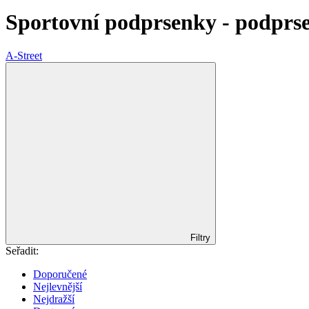
Sportovní podprsenky - podprsen
A-Street
Filtry
Seřadit:
Doporučené
Nejlevnější
Nejdražší