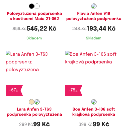
85F,
85G,
85H,
85J,
90D,
90E,
90F,
90G,
90I,
90J,
95D,
95E,
95F,
95G,
95H,
95I,
95J,
100E,
Polovyztužená podprsenka
Flavia Anfen 919
s kosticemi Maia 21-062
polovyztužená podprsenka
100F,
100G,
100H,
100I,
100J
545,22 Kč
193,44 Kč
699 Kč
248 Kč
Skladem
Skladem
Dostupné velikosti:
Dostupné velikosti:
80C
75C
-
67
-
75
%
%
Lara Anfen 3-763
Boa Anfen 3-106 soft
podprsenka polovyztužená
krajková podprsenka
99 Kč
99 Kč
299 Kč
399 Kč