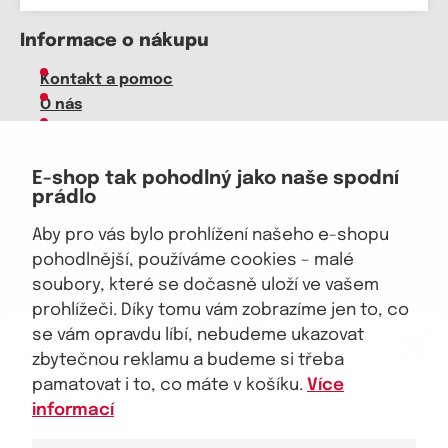
Informace o nákupu
Kontakt a pomoc
O nás
Kariéra
Doprava, platba
E-shop tak pohodlný jako naše spodní
Velkoobchod
prádlo
Vrácení zboží, reklamace
Obchodní podmínky
Aby pro vás bylo prohlížení našeho e-shopu
Průvodce spokojené ženy
pohodlnější, používáme cookies – malé
soubory, které se dočasně uloží ve vašem
Staňte se naším fanouškem
prohlížeči. Díky tomu vám zobrazíme jen to, co
eKAPO KLUB
se vám opravdu líbí, nebudeme ukazovat
Sleva 100 Kč na první nákup
nad 1000 Kč
zbytečnou reklamu a budeme si třeba
pamatovat i to, co máte v košíku.
Více
Jsme důvěryhodný obchod
informací