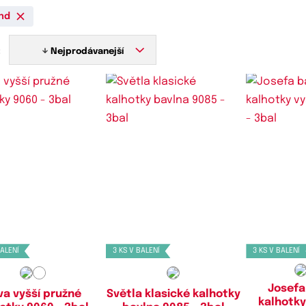
nd
:
Nejprodávanejší
stupné velikosti:
Dostupné velikosti:
Dostupn
L,
XL,
XXL,
3XL
M
L,
BALENÍ
3 KS V BALENÍ
3 KS V BALENÍ
Josefa
lva vyšší pružné
Světla klasické kalhotky
kalhotky