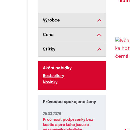
kalh
Výrobce
Cena
Štítky
Akční nabídky
Bestsellery
Do
Novinky
Průvodce spokojené ženy
25.03.2026
Proč nosit podprsenky bez
kostic a pro koho jsou ze