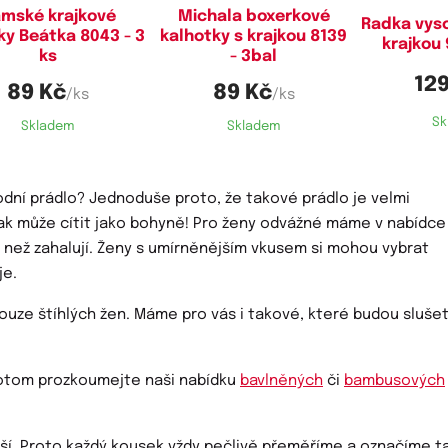
mské krajkové
Michala boxerkové
Radka vyso
ky Beátka 8043 - 3
kalhotky s krajkou 8139
krajkou 
ks
- 3bal
129
89 Kč
89 Kč
/ks
/ks
Sk
Skladem
Skladem
odní prádlo? Jednoduše proto, že takové prádlo je velmi
ak může cítit jako bohyně! Pro ženy odvážné máme v nabídce
í než zahalují. Ženy s umírněnějším vkusem si mohou vybrat
je.
uze štíhlých žen. Máme pro vás i takové, které budou sluše
otom prozkoumejte naši nabídku
bavlněných
či
bambusových
liší. Proto každý kousek vždy pečlivě přeměříme a označíme t