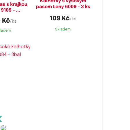
Kalhotky s vysokým
as s krajkou
pasem Leny 6009 - 3 ks
9105 - ...
109 Kč
/ks
 Kč
/ks
Skladem
ladem
é velikosti:
,
L,
XL