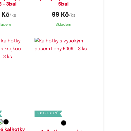
 - 3bal
5bal
 Kč
99 Kč
/ks
/ks
ladem
Skladem
é velikosti:
Dostupné velikosti:
,
L,
XL
M,
XXL
3 KS V BALENÍ
é kalhotky