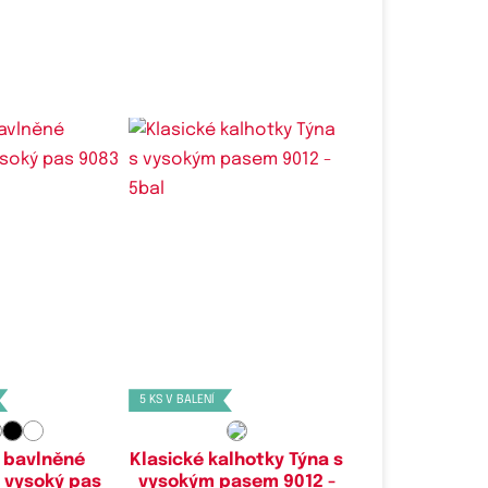
é velikosti:
Dostupné velikosti:
XL,
XXL
L,
XL,
XXL,
3XL
5 KS V BALENÍ
 bavlněné
Klasické kalhotky Týna s
 vysoký pas
vysokým pasem 9012 -