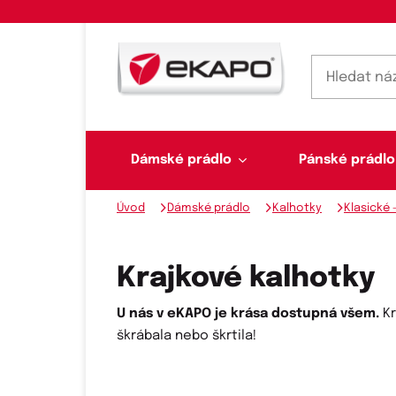
Dámské prádlo
Pánské prádlo
Úvod
Dámské prádlo
Kalhotky
Klasické 
Dámské prádlo
Pánské prádlo
Plavky
Ponožky, punčochy
Šály, šátky
Krajkové kalhotky
U nás v eKAPO je krása dostupná všem.
K
škrábala nebo škrtila!
Novinky na skladě
Dvoudílné plavky
Klasické šátky
Podprsenky
Ponožky
Boxerky