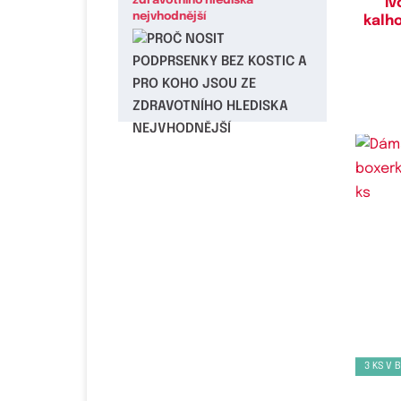
zdravotního hlediska
I
nejvhodnější
kalho
Do
3 KS V 