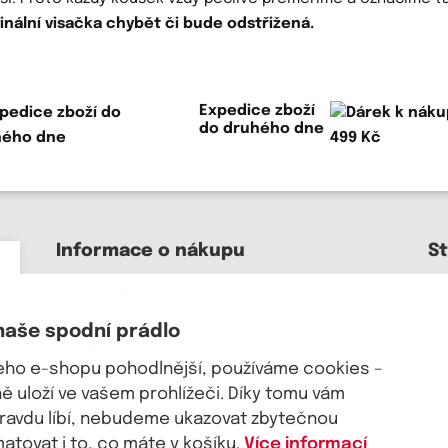
ginální visačka chybět či bude odstřižená.
Expedice zboží
do druhého dne
Informace o nákupu
S
Kontakt a pomoc
O nás
naše spodní prádlo
Kariéra
J
šeho e-shopu pohodlnější, používáme cookies –
Doprava, platba
 uloží ve vašem prohlížeči. Díky tomu vám
Velkoobchod
pravdu líbí, nebudeme ukazovat zbytečnou
Vrácení zboží, reklamace
tovat i to, co máte v košíku.
Více informací
Obchodní podmínky