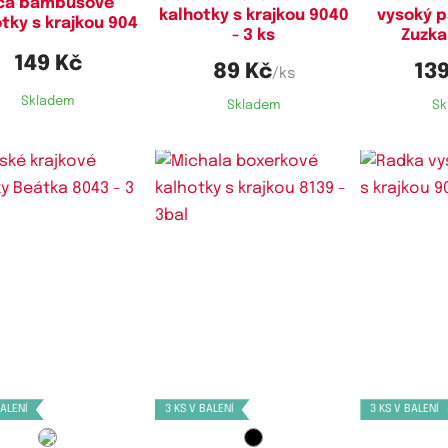
vča bambusové
kalhotky s krajkou 9040
vysoký p
tky s krajkou 904
- 3 ks
Zuzka 
149 Kč
89 Kč
139
/ks
Skladem
Skladem
Sk
stupné velikosti:
Dostupné velikosti:
Dostupn
M,
L,
XL,
XXL
XL
M
BALENÍ
3 KS V BALENÍ
3 KS V BALENÍ