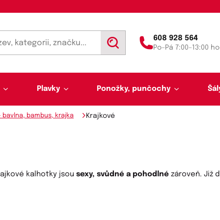
608 928 564
V
Po–Pá 7:00–13:00 ho
y
h
l
e
d
Plavky
Ponožky, punčochy
Šál
a
t
- bavlna, bambus, krajka
Krajkové
rajkové kalhotky jsou
sexy, svůdné a pohodlné
zároveň. Již 
Výprodej 50 % sleva
Akce týdne
Punčochy a punčocháče
Kalhotky a tanga
Pánské plavky
Tunelové šály
Trenýrky
Letní šátky, tuniky, par
Noční košilky a pyžama
Plavky pro plnoštíhlé
Legíny
Slipy