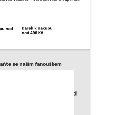
Dárek k nákupu
nad 499 Kč
taňte se naším fanouškem
sme důvěryhodný obchod