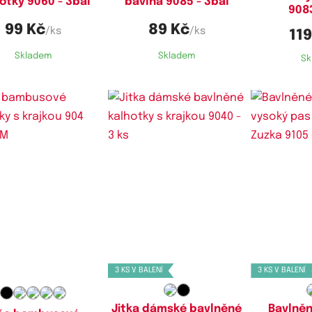
otky 9060 - 3bal
bavlna 9085 - 3bal
9083
99 Kč
89 Kč
/ks
/ks
119
Skladem
Skladem
Sk
stupné velikosti:
Dostupné velikosti:
Dostupn
M,
XL,
XXL
L,
XL,
XXL
M
3 KS V BALENÍ
3 KS V BALENÍ
Jitka dámské bavlněné
Bavlněn