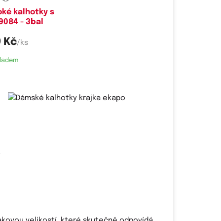
ké kalhotky s
9084 - 3bal
 Kč
/ks
ladem
t
akovou velikostí, které skutečně odpovídá.