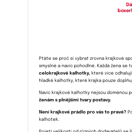
Dá
boxer
Ptáte se proč si vybrat zrovna krajkové sp
smyslné a navíc pohodlné. Každá žena se t
celokrajkové kalhotky,
které více odhaluj
hladké kalhotky, které krajka pouze doplňu
Navíc krajkové kalhotky nejsou doménou po
ženám s plnějšími tvary postavy.
Není krajkové prádlo pro vás to pravé?
P
kalhotek.
Pojetí velikostí od různých dodavatelů se 