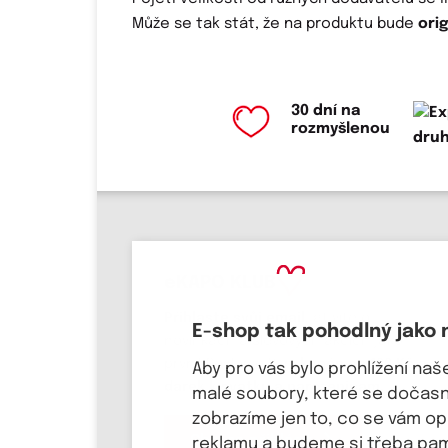
Může se tak stát, že na produktu bude
ori
30 dní na
rozmyšlenou
eKAPO KLUB
Přihlaste svůj email
, ať víte o
E-shop tak pohodlný jako 
novinkách a slevových akcích jako
první! Pošleme Vám
kupón na 100 Kč a
Aby pro vás bylo prohlížení na
dárek k svátku a narozeninám.
malé soubory, které se dočasně
zobrazíme jen to, co se vám o
Chci se přihlásit
reklamu a budeme si třeba pama