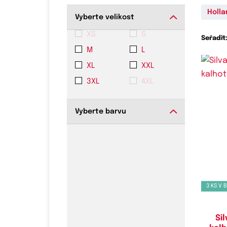
Holla
Vyberte velikost
XS
S
Seřadit
M
L
XL
XXL
3XL
4XL
Vyberte barvu
Do
3 KS V 
Si