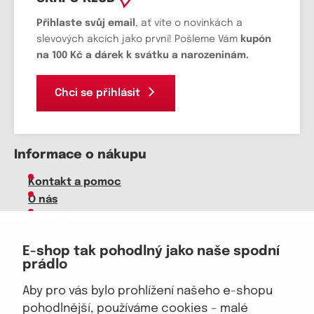
Přihlaste svůj email
, ať víte o novinkách a
slevových akcích jako první! Pošleme Vám
kupón
na 100 Kč a dárek k svátku a narozeninám.
Chci se přihlásit
Informace o nákupu
Kontakt a pomoc
O nás
Kariéra
Doprava, platba
E-shop tak pohodlný jako naše spodní
Velkoobchod
prádlo
Vrácení zboží, reklamace
Obchodní podmínky
Aby pro vás bylo prohlížení našeho e-shopu
Průvodce spokojené ženy
pohodlnější, používáme cookies – malé