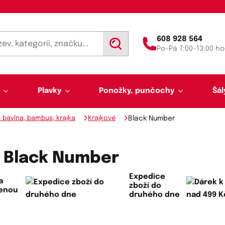
608 928 564
V
Po–Pá 7:00–13:00 ho
y
h
l
e
d
Plavky
Ponožky, punčochy
Šál
a
t
- bavlna, bambus, krajka
Krajkové
Black Number
- Black Number
Expedice
a
zboží do
lenou
Výprodej 50 % sleva
Akce týdne
druhého dne
Punčochy a punčocháče
Kalhotky a tanga
Pánské plavky
Tunelové šály
Trenýrky
Letní šátky, tuniky, par
Noční košilky a pyžama
Plavky pro plnoštíhlé
Legíny
Slipy