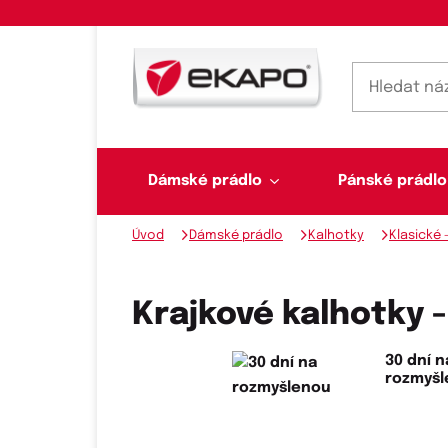
Dámské prádlo
Pánské prádlo
Úvod
Dámské prádlo
Kalhotky
Klasické 
Dámské prádlo
Pánské prádlo
Plavky
Ponožky, punčochy
Šály, šátky
Krajkové kalhotky 
30 dní n
rozmyš
Novinky na skladě
Dvoudílné plavky
Klasické šátky
Podprsenky
Ponožky
Boxerky