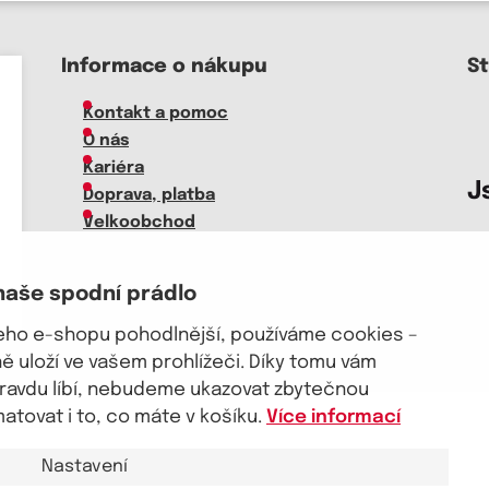
Informace o nákupu
S
Kontakt a pomoc
O nás
Kariéra
J
Doprava, platba
Velkoobchod
Vrácení zboží, reklamace
Obchodní podmínky
naše spodní prádlo
Průvodce spokojené ženy
šeho e-shopu pohodlnější, používáme cookies –
 uloží ve vašem prohlížeči. Díky tomu vám
pravdu líbí, nebudeme ukazovat zbytečnou
tovat i to, co máte v košíku.
Více informací
akt a pomoc
Nastavení