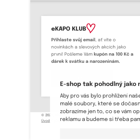
eKAPO KLUB
Přihlaste svůj email
, ať víte o
novinkách a slevových akcích jako
první! Pošleme Vám
kupón na 100 Kč a
dárek k svátku a narozeninám.
Chci se přihlásit
E-shop tak pohodlný jako 
Aby pro vás bylo prohlížení na
malé soubory, které se dočasně
zobrazíme jen to, co se vám o
© 2026, eKAPO
reklamu a budeme si třeba pama
Úvodní strana
Obchodní podmínky
GDPR
Mapa stránek
Kont