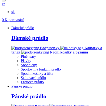
cz
sk
0
K porovnání
Dámské prádlo
Dámské prádlo
Podprsenky
Kalhotky a
tanga
Noční košilky a pyžama
Plné tvary
Plavky
Spodničky
Sportovní a funkční prádlo
Spodní košilky a tílka
Stahovací prádlo
Erotické prádlo
Pánské prádlo
Pánské prádlo