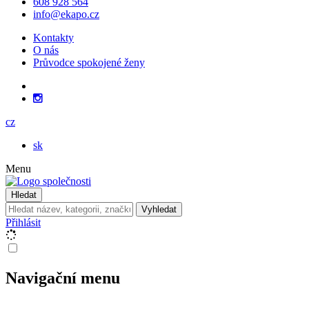
608 928 564
info@ekapo.cz
Kontakty
O nás
Průvodce spokojené ženy
cz
sk
Menu
Hledat
Vyhledat
Přihlásit
Navigační menu