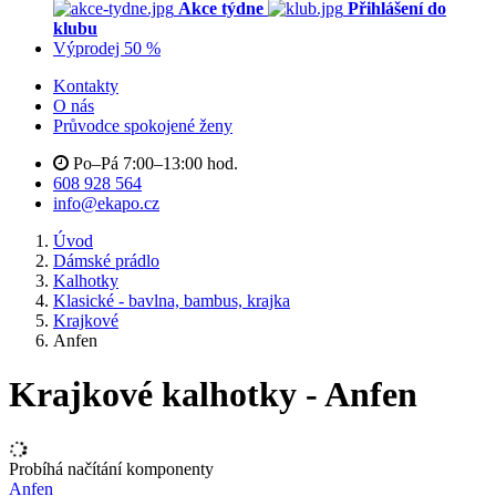
Akce týdne
Přihlášení do
klubu
Výprodej 50 %
Kontakty
O nás
Průvodce spokojené ženy
Po–Pá 7:00–13:00 hod.
608 928 564
info@ekapo.cz
Úvod
Dámské prádlo
Kalhotky
Klasické - bavlna, bambus, krajka
Krajkové
Anfen
Krajkové kalhotky - Anfen
Probíhá načítání komponenty
Anfen