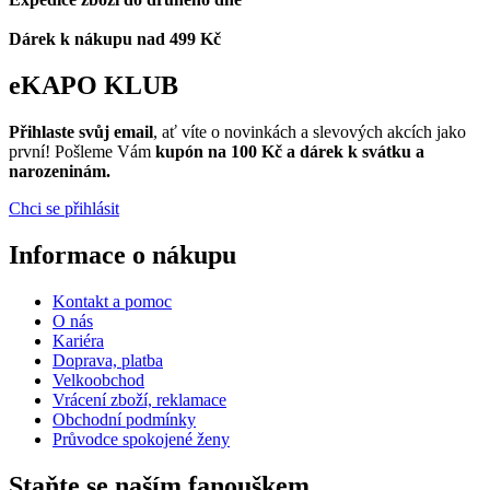
Dárek k nákupu nad 499 Kč
eKAPO KLUB
Přihlaste svůj email
, ať víte o novinkách a slevových akcích jako
první! Pošleme Vám
kupón na 100 Kč a dárek k svátku a
narozeninám.
Chci se přihlásit
Informace o nákupu
Kontakt a pomoc
O nás
Kariéra
Doprava, platba
Velkoobchod
Vrácení zboží, reklamace
Obchodní podmínky
Průvodce spokojené ženy
Staňte se naším fanouškem