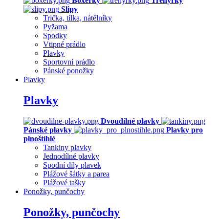
Boxerky
Trenýrky
Slipy
Trička, tílka, nátělníky
Pyžama
Spodky
Vtipné prádlo
Plavky
Sportovní prádlo
Pánské ponožky
Plavky
Plavky
Dvoudílné plavky
Pánské plavky
Plavky pro
plnoštíhlé
Tankiny plavky
Jednodílné plavky
Spodní díly plavek
Plážové šátky a parea
Plážové tašky
Ponožky, punčochy
Ponožky, punčochy