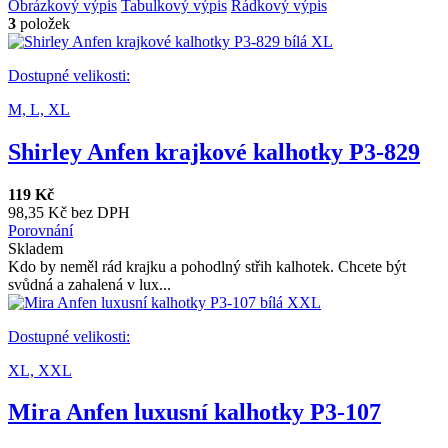
Obrázkový výpis
Tabulkový výpis
Řádkový výpis
3
položek
Dostupné velikosti:
M,
L,
XL
Shirley Anfen krajkové kalhotky P3-829
119 Kč
98,35 Kč bez DPH
Porovnání
Skladem
Kdo by neměl rád krajku a pohodlný střih kalhotek. Chcete být
svůdná a zahalená v lux...
Dostupné velikosti:
XL,
XXL
Mira Anfen luxusní kalhotky P3-107