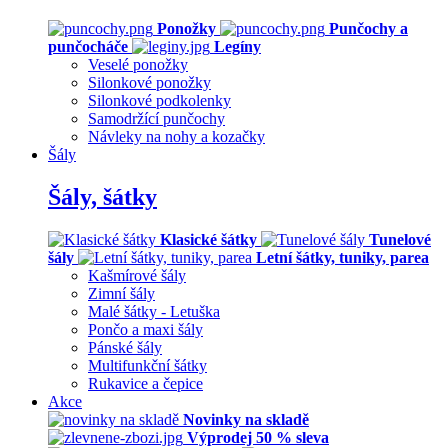
Ponožky
Punčochy a
punčocháče
Legíny
Veselé ponožky
Silonkové ponožky
Silonkové podkolenky
Samodržící punčochy
Návleky na nohy a kozačky
Šály
Šály, šátky
Klasické šátky
Tunelové
šály
Letní šátky, tuniky, parea
Kašmírové šály
Zimní šály
Malé šátky - Letuška
Pončo a maxi šály
Pánské šály
Multifunkční šátky
Rukavice a čepice
Akce
Novinky na skladě
Výprodej 50 % sleva