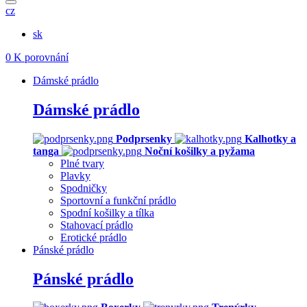
cz
sk
0
K porovnání
Dámské prádlo
Dámské prádlo
Podprsenky
Kalhotky a
tanga
Noční košilky a pyžama
Plné tvary
Plavky
Spodničky
Sportovní a funkční prádlo
Spodní košilky a tílka
Stahovací prádlo
Erotické prádlo
Pánské prádlo
Pánské prádlo