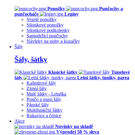
Ponožky
Punčochy a
punčocháče
Legíny
Veselé ponožky
Silonkové ponožky
Silonkové podkolenky
Samodržící punčochy
Návleky na nohy a kozačky
Šály
Šály, šátky
Klasické šátky
Tunelové
šály
Letní šátky, tuniky, parea
Kašmírové šály
Zimní šály
Malé šátky - Letuška
Pončo a maxi šály
Pánské šály
Multifunkční šátky
Rukavice a čepice
Akce
Novinky na skladě
Výprodej 50 % sleva