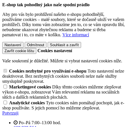
E-shop tak pohodlný jako naše spodní prádlo
Aby pro vás bylo prohlížení našeho e-shopu pohodlnější,
používáme cookies – malé soubory, které se dočasně uloží ve vašem
prohlížeči. Díky tomu vám zobrazíme jen to, co se vám opravdu líbí,
nebudeme ukazovat zbytečnou reklamu a budeme si třeba
pamatovat i to, co máte v košíku.
Více informací
Nastavení
Odmítnout
Souhlasit a zavřít
Cookies nastavení
Zavřít cookie lištu
Vaše soukromí je důležité. Můžete si vybrat nastavení cookies níže.
Cookies nezbytné pro využívání e-shopu
Toto nastavení nelze
deaktivovat. Bez nezbytných cookies souborů nelze naše služby
smysluplně poskytovat.
Marketingové cookies
Díky těmto cookies můžeme zlepšovat
výkon e-shopu, zobrazovat Vám relevantní reklamu na sociálních
sítích a dalších reklamních plochách.
Analytické cookies
Tyto cookies nám pomáhají pochopit, jak e-
shop používáte. S jejich pomocí ho můžeme zlepšovat.
Potvrzuji
Po–Pá 7:00–13:00 hod.