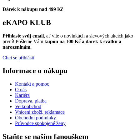
Dárek k nákupu nad 499 Kč
eKAPO KLUB
Přihlaste svůj email
, ať víte o novinkách a slevových akcích jako
první! Pošleme Vám
kupón na 100 Kč a dárek k svátku a
narozeninám.
Chci se přihlásit
Informace o nákupu
Kontakt a pomoc
O nás
Kariéra
Doprava, platba
Velkoobchod
Vrácení zboží, reklamace
Obchodní podmínky
Průvodce spokojené ženy
Staňte se naším fanouškem