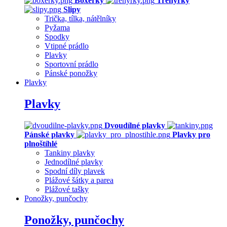
Boxerky
Trenýrky
Slipy
Trička, tílka, nátělníky
Pyžama
Spodky
Vtipné prádlo
Plavky
Sportovní prádlo
Pánské ponožky
Plavky
Plavky
Dvoudílné plavky
Pánské plavky
Plavky pro
plnoštíhlé
Tankiny plavky
Jednodílné plavky
Spodní díly plavek
Plážové šátky a parea
Plážové tašky
Ponožky, punčochy
Ponožky, punčochy