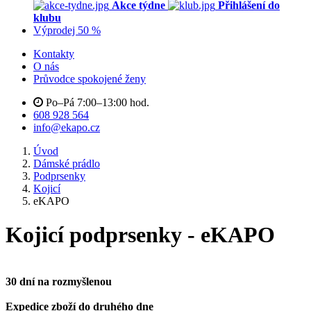
Akce týdne
Přihlášení do
klubu
Výprodej 50 %
Kontakty
O nás
Průvodce spokojené ženy
Po–Pá 7:00–13:00 hod.
608 928 564
info@ekapo.cz
Úvod
Dámské prádlo
Podprsenky
Kojicí
eKAPO
Kojicí podprsenky - eKAPO
30 dní na rozmyšlenou
Expedice zboží do druhého dne