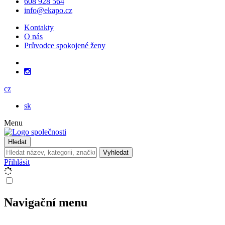
608 928 564
info@ekapo.cz
Kontakty
O nás
Průvodce spokojené ženy
cz
sk
Menu
Hledat
Vyhledat
Přihlásit
Navigační menu