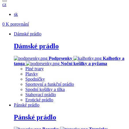
cz
sk
0
K porovnání
Dámské prádlo
Dámské prádlo
Podprsenky
Kalhotky a
tanga
Noční košilky a pyžama
Plné tvary
Plavky
Spodničky
Sportovní a funkční prádlo
Spodní košilky a tílka
Stahovací prádlo
Erotické prádlo
Pánské prádlo
Pánské prádlo