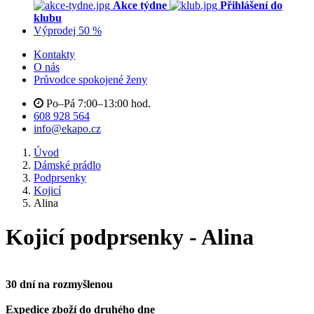
Akce týdne
Přihlášení do
klubu
Výprodej 50 %
Kontakty
O nás
Průvodce spokojené ženy
Po–Pá 7:00–13:00 hod.
608 928 564
info@ekapo.cz
Úvod
Dámské prádlo
Podprsenky
Kojicí
Alina
Kojicí podprsenky - Alina
30 dní na rozmyšlenou
Expedice zboží do druhého dne