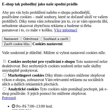
E-shop tak pohodlný jako naše spodní prádlo
Aby pro vás bylo prohlížení našeho e-shopu pohodlnější,
používáme cookies – malé soubory, které se dočasně uloží ve vašem
prohlížeči. Díky tomu vám zobrazíme jen to, co se vám opravdu líbí,
nebudeme ukazovat zbytečnou reklamu a budeme si třeba
pamatovat i to, co máte v košíku.
Více informací
Nastavení
Odmítnout
Souhlasit a zavřít
Cookies nastavení
Zavřít cookie lištu
Vaše soukromí je důležité. Můžete si vybrat nastavení cookies níže.
Cookies nezbytné pro využívání e-shopu
Toto nastavení nelze
deaktivovat. Bez nezbytných cookies souborů nelze naše služby
smysluplně poskytovat.
Marketingové cookies
Díky těmto cookies můžeme zlepšovat
výkon e-shopu, zobrazovat Vám relevantní reklamu na sociálních
sítích a dalších reklamních plochách.
Analytické cookies
Tyto cookies nám pomáhají pochopit, jak e-
shop používáte. S jejich pomocí ho můžeme zlepšovat.
Potvrzuji
Po–Pá 7:00–13:00 hod.