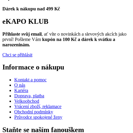
Dárek k nákupu nad 499 Kč
eKAPO KLUB
Přihlaste svůj email
, ať víte o novinkách a slevových akcích jako
první! Pošleme Vám
kupón na 100 Kč a dárek k svátku a
narozeninám.
Chci se přihlásit
Informace o nákupu
Kontakt a pomoc
O nás
Kariéra
Doprava, platba
Velkoobchod
Vrácení zboží, reklamace
Obchodní podmínky
Průvodce spokojené ženy
Staňte se naším fanouškem