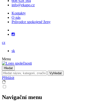
608 928 564
info@ekapo.cz
Kontakty
O nás
Průvodce spokojené ženy
cz
sk
Menu
Hledat
Vyhledat
Přihlásit
Navigační menu