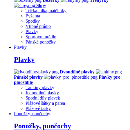
Boxerky
Trenýrky
Slipy
Trička, tílka, nátělníky
Pyžama
Spodky
Vtipné prádlo
Plavky
Sportovní prádlo
Pánské ponožky
Plavky
Plavky
Dvoudílné plavky
Pánské plavky
Plavky pro
plnoštíhlé
Tankiny plavky
Jednodílné plavky
Spodní díly plavek
Plážové šátky a parea
Plážové tašky
Ponožky, punčochy
Ponožky, punčochy