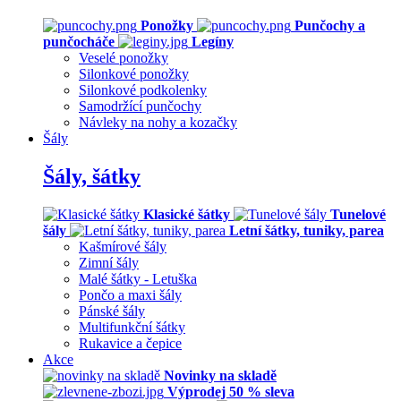
Ponožky
Punčochy a
punčocháče
Legíny
Veselé ponožky
Silonkové ponožky
Silonkové podkolenky
Samodržící punčochy
Návleky na nohy a kozačky
Šály
Šály, šátky
Klasické šátky
Tunelové
šály
Letní šátky, tuniky, parea
Kašmírové šály
Zimní šály
Malé šátky - Letuška
Pončo a maxi šály
Pánské šály
Multifunkční šátky
Rukavice a čepice
Akce
Novinky na skladě
Výprodej 50 % sleva