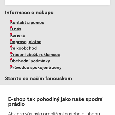
Informace o nákupu
Kontakt a pomoc
O nás
Kariéra
Doprava, platba
Velkoobchod
Vrácení zboží, reklamace
Obchodní podmínky
Průvodce spokojené ženy
Staňte se naším fanouškem
E-shop tak pohodlný jako naše spodní
prádlo
Jsme důvěryhodný obchod
Aby pro vás bylo prohlížení našeho e-shopu