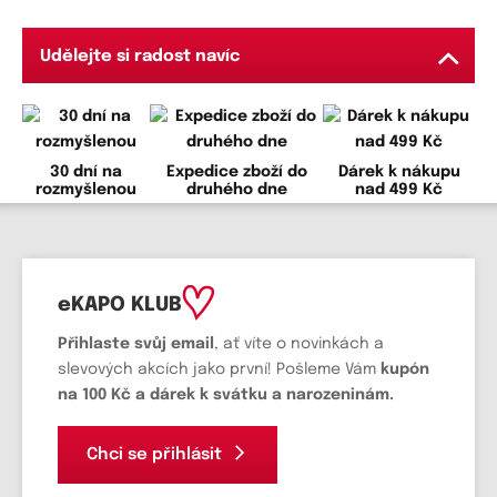
Udělejte si radost navíc
30 dní na
Expedice zboží do
Dárek k nákupu
rozmyšlenou
druhého dne
nad 499 Kč
eKAPO KLUB
Přihlaste svůj email
, ať víte o novinkách a
slevových akcích jako první! Pošleme Vám
kupón
na 100 Kč a dárek k svátku a narozeninám.
Chci se přihlásit