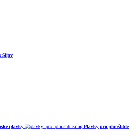
Slipy
ské plavky
Plavky pro plnoštíhlé