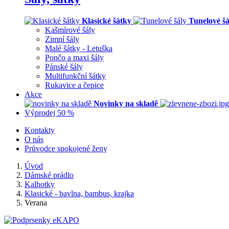
Klasické šátky
Tunelové šá
Kašmírové šály
Zimní šály
Malé šátky - Letuška
Pončo a maxi šály
Pánské šály
Multifunkční šátky
Rukavice a čepice
Akce
Novinky na skladě
Výprodej 50 %
Kontakty
O nás
Průvodce spokojené ženy
Úvod
Dámské prádlo
Kalhotky
Klasické - bavlna, bambus, krajka
Verana