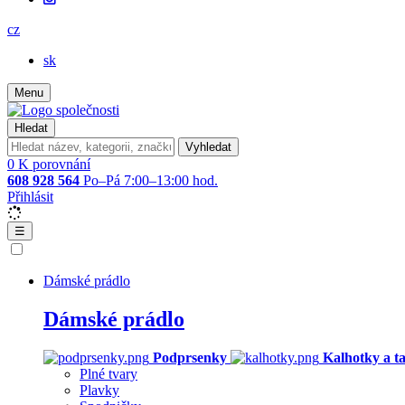
cz
sk
Menu
Hledat
Vyhledat
0
K porovnání
608 928 564
Po–Pá 7:00–13:00 hod.
Přihlásit
☰
Dámské prádlo
Dámské prádlo
Podprsenky
Kalhotky a t
Plné tvary
Plavky