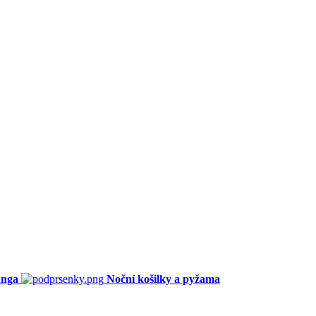
anga
Noční košilky a pyžama