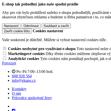
E-shop tak pohodlný jako naše spodní prádlo
Aby pro vás bylo prohlížení našeho e-shopu pohodlnější, používáme c
ukazovat zbytečnou reklamu a budeme si třeba pamatovat i to, co mát
Nastavení
Odmítnout
Souhlasit a zavřít
Cookies nastavení
Zavřít cookie lištu
Vaše soukromí je důležité. Můžete si vybrat nastavení cookies níže.
Cookies nezbytné pro využívání e-shopu
Toto nastavení nelze 
Marketingové cookies
Díky těmto cookies můžeme zlepšovat výko
Analytické cookies
Tyto cookies nám pomáhají pochopit, jak e-s
Potvrzuji
Po–Pá 7:00–13:00 hod.
608 928 564
info@ekapo.cz
Kontakty
O nás
Průvodce spokojené ženy