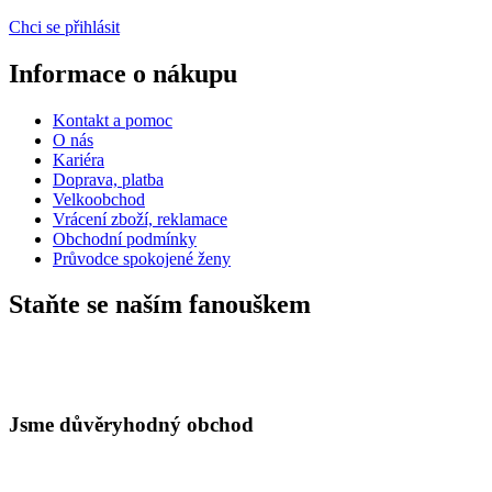
Chci se přihlásit
Informace o nákupu
Kontakt a pomoc
O nás
Kariéra
Doprava, platba
Velkoobchod
Vrácení zboží, reklamace
Obchodní podmínky
Průvodce spokojené ženy
Staňte se naším fanouškem
Jsme důvěryhodný obchod