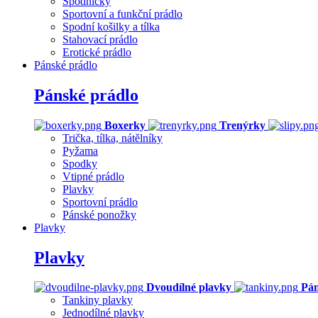
Spodničky
Sportovní a funkční prádlo
Spodní košilky a tílka
Stahovací prádlo
Erotické prádlo
Pánské prádlo
Pánské prádlo
Boxerky
Trenýrky
Trička, tílka, nátělníky
Pyžama
Spodky
Vtipné prádlo
Plavky
Sportovní prádlo
Pánské ponožky
Plavky
Plavky
Dvoudílné plavky
Pán
Tankiny plavky
Jednodílné plavky