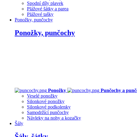
Spodní díly plavek
Plážové šátky a parea
Plážové tašky
Ponožky, punčochy
Ponožky, punčochy
Ponožky
Punčochy a punč
Veselé ponožky
Silonkové ponožky
Silonkové podkolenky
Samodržící punčochy
Návleky na nohy a kozačky
Šály
Šály, šátky