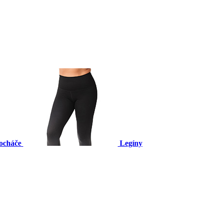
ocháče
Legíny