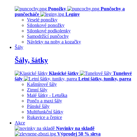
Ponožky
Punčochy a
punčocháče
Legíny
Veselé ponožky
Silonkové ponožky
Silonkové podkolenky
Samodržící punčochy
Návleky na nohy a kozačky
Šály
Šály, šátky
Klasické šátky
Tunelové
šály
Letní šátky, tuniky, parea
Kašmírové šály
Zimní šály
Malé šátky - Letuška
Pončo a maxi šály
Pánské šály
Multifunkční šátky
Rukavice a čepice
Akce
Novinky na skladě
Výprodej 50 % sleva