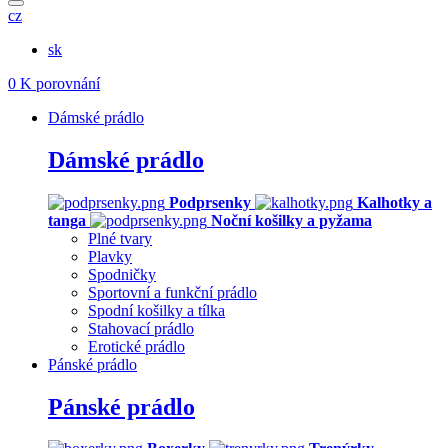
cz
sk
0
K porovnání
Dámské prádlo
Dámské prádlo
Podprsenky
Kalhotky a
tanga
Noční košilky a pyžama
Plné tvary
Plavky
Spodničky
Sportovní a funkční prádlo
Spodní košilky a tílka
Stahovací prádlo
Erotické prádlo
Pánské prádlo
Pánské prádlo