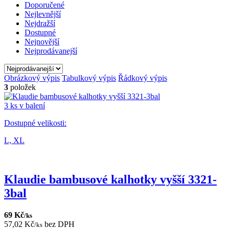
Doporučené
Nejlevnější
Nejdražší
Dostupné
Nejnovější
Nejprodávanejší
Obrázkový výpis
Tabulkový výpis
Řádkový výpis
3
položek
3 ks v balení
Dostupné velikosti:
L,
XL
Klaudie bambusové kalhotky vyšší 3321-
3bal
69 Kč
/ks
57,02 Kč
bez DPH
/ks