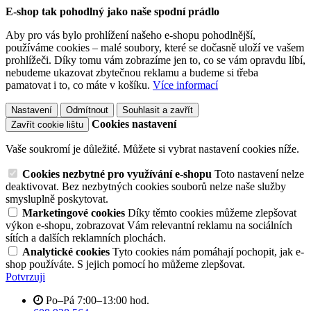
E-shop tak pohodlný jako naše spodní prádlo
Aby pro vás bylo prohlížení našeho e-shopu pohodlnější,
používáme cookies – malé soubory, které se dočasně uloží ve vašem
prohlížeči. Díky tomu vám zobrazíme jen to, co se vám opravdu líbí,
nebudeme ukazovat zbytečnou reklamu a budeme si třeba
pamatovat i to, co máte v košíku.
Více informací
Nastavení
Odmítnout
Souhlasit a zavřít
Cookies nastavení
Zavřít cookie lištu
Vaše soukromí je důležité. Můžete si vybrat nastavení cookies níže.
Cookies nezbytné pro využívání e-shopu
Toto nastavení nelze
deaktivovat. Bez nezbytných cookies souborů nelze naše služby
smysluplně poskytovat.
Marketingové cookies
Díky těmto cookies můžeme zlepšovat
výkon e-shopu, zobrazovat Vám relevantní reklamu na sociálních
sítích a dalších reklamních plochách.
Analytické cookies
Tyto cookies nám pomáhají pochopit, jak e-
shop používáte. S jejich pomocí ho můžeme zlepšovat.
Potvrzuji
Po–Pá 7:00–13:00 hod.