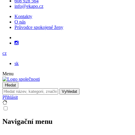
608 928 564
info@ekapo.cz
Kontakty
O nás
Průvodce spokojené ženy
cz
sk
Menu
Hledat
Vyhledat
Přihlásit
Navigační menu