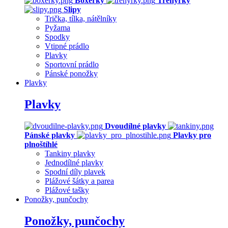
Boxerky
Trenýrky
Slipy
Trička, tílka, nátělníky
Pyžama
Spodky
Vtipné prádlo
Plavky
Sportovní prádlo
Pánské ponožky
Plavky
Plavky
Dvoudílné plavky
Pánské plavky
Plavky pro
plnoštíhlé
Tankiny plavky
Jednodílné plavky
Spodní díly plavek
Plážové šátky a parea
Plážové tašky
Ponožky, punčochy
Ponožky, punčochy