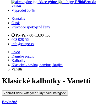
Akce týdne
Přihlášení do
klubu
Výprodej 50 %
Kontakty
O nás
Průvodce spokojené ženy
Po–Pá 7:00–13:00 hod.
608 928 564
info@ekapo.cz
Úvod
Dámské prádlo
Kalhotky
Klasické - bavlna, bambus, krajka
Vanetti
Klasické kalhotky - Vanetti
Zobrazit další kategorie
Skrýt další kategorie
Bavlněné