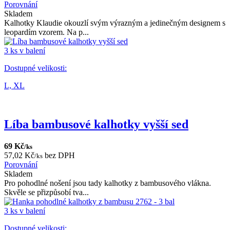
Porovnání
Skladem
Kalhotky Klaudie okouzlí svým výrazným a jedinečným designem s
leopardím vzorem. Na p...
3 ks v balení
Dostupné velikosti:
L,
XL
Líba bambusové kalhotky vyšší sed
69 Kč
/ks
57,02 Kč
bez DPH
/ks
Porovnání
Skladem
Pro pohodlné nošení jsou tady kalhotky z bambusového vlákna.
Skvěle se přizpůsobí tva...
3 ks v balení
Dostupné velikosti: