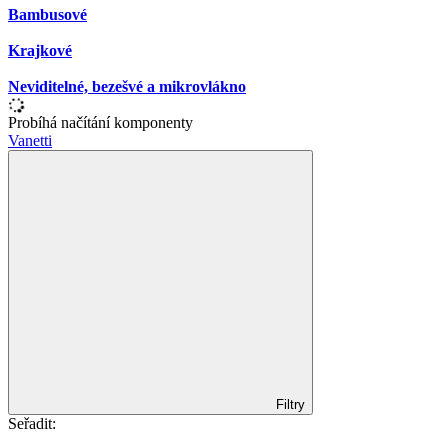
Bambusové
Krajkové
Neviditelné, bezešvé a mikrovlákno
Probíhá načítání komponenty
Vanetti
Filtry
Seřadit: