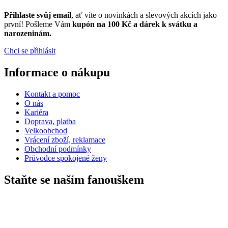
Přihlaste svůj email
, ať víte o novinkách a slevových akcích jako
první! Pošleme Vám
kupón na 100 Kč a dárek k svátku a
narozeninám.
Chci se přihlásit
Informace o nákupu
Kontakt a pomoc
O nás
Kariéra
Doprava, platba
Velkoobchod
Vrácení zboží, reklamace
Obchodní podmínky
Průvodce spokojené ženy
Staňte se naším fanouškem