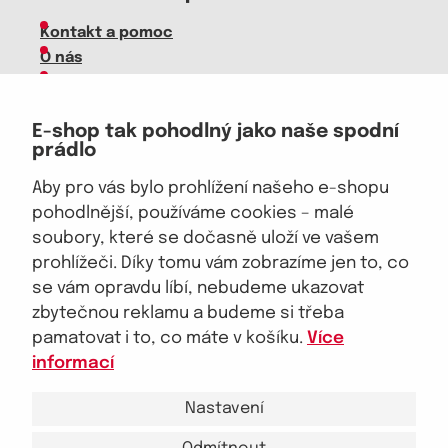
Kontakt a pomoc
O nás
Kariéra
Doprava, platba
E-shop tak pohodlný jako naše spodní
Velkoobchod
prádlo
Vrácení zboží, reklamace
Obchodní podmínky
Aby pro vás bylo prohlížení našeho e-shopu
Průvodce spokojené ženy
pohodlnější, používáme cookies – malé
soubory, které se dočasně uloží ve vašem
Staňte se naším fanouškem
prohlížeči. Díky tomu vám zobrazíme jen to, co
se vám opravdu líbí, nebudeme ukazovat
zbytečnou reklamu a budeme si třeba
pamatovat i to, co máte v košíku.
Více
Jsme důvěryhodný obchod
informací
Nastavení