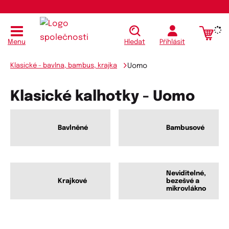
Menu
Hledat
Přihlásit
Klasické - bavlna, bambus, krajka
Uomo
Klasické kalhotky - Uomo
Bavlněné
Bambusové
Neviditelné,
Krajkové
bezešvé a
mikrovlákno