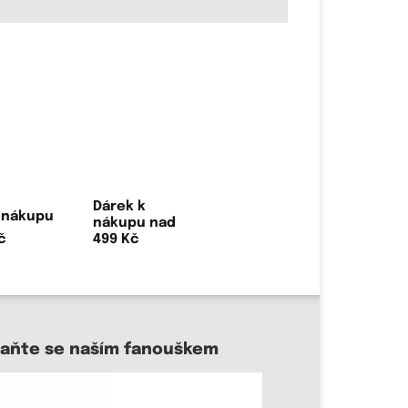
Dárek k
nákupu nad
499 Kč
taňte se naším fanouškem