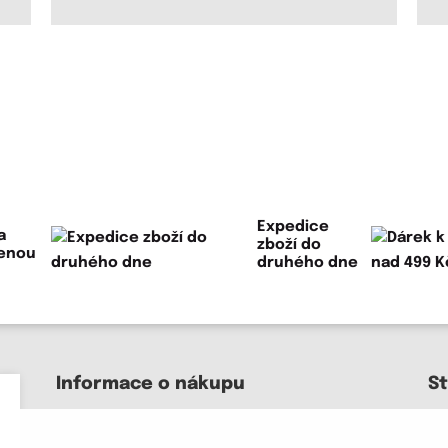
Expedice
a
zboží do
lenou
druhého dne
Informace o nákupu
S
Kontakt a pomoc