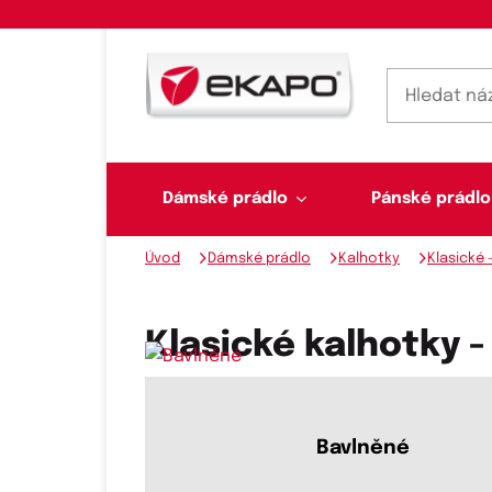
Dámské prádlo
Pánské prádlo
Úvod
Dámské prádlo
Kalhotky
Klasické 
Dámské prádlo
Pánské prádlo
Plavky
Ponožky, punčochy
Šály, šátky
Klasické kalhotky -
Novinky na skladě
Bavlněné
Dvoudílné plavky
Klasické šátky
Podprsenky
Ponožky
Boxerky