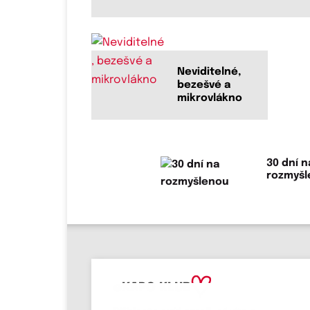
Neviditelné,
bezešvé a
mikrovlákno
30 dní n
rozmyš
eKAPO KLUB