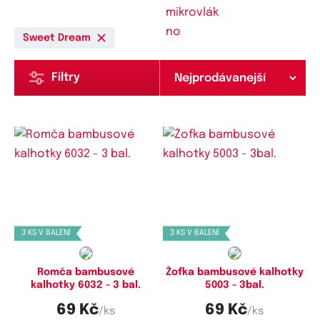
Sweet Dream
Filtry
Dostupné velikosti:
Dostupné velikosti:
M,
L,
XL
L,
XL
3 KS V BALENÍ
3 KS V BALENÍ
Romča bambusové
Žofka bambusové kalhotky
kalhotky 6032 - 3 bal.
5003 - 3bal.
69 Kč
69 Kč
/ks
/ks