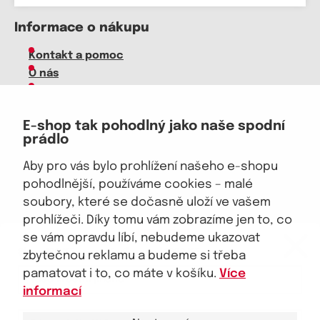
Informace o nákupu
Kontakt a pomoc
O nás
Kariéra
Doprava, platba
E-shop tak pohodlný jako naše spodní
Velkoobchod
prádlo
Vrácení zboží, reklamace
Obchodní podmínky
Aby pro vás bylo prohlížení našeho e-shopu
Průvodce spokojené ženy
pohodlnější, používáme cookies – malé
soubory, které se dočasně uloží ve vašem
Staňte se naším fanouškem
prohlížeči. Díky tomu vám zobrazíme jen to, co
eKAPO KLUB
se vám opravdu líbí, nebudeme ukazovat
Sleva 100 Kč na první nákup
nad 1000 Kč
zbytečnou reklamu a budeme si třeba
pamatovat i to, co máte v košíku.
Více
Jsme důvěryhodný obchod
informací