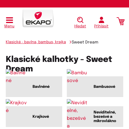
Menu
Hledat
Přihlásit
Klasické - bavlna, bambus, krajka
Sweet Dream
Klasické kalhotky - Sweet
Dream
Bavlněné
Bambusové
Neviditelné,
Krajkové
bezešvé a
mikrovlákno