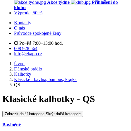
Akce týdne
Přihlášení do
klubu
Výprodej 50 %
Kontakty
O nás
Průvodce spokojené ženy
Po–Pá 7:00–13:00 hod.
608 928 564
info@ekapo.cz
Úvod
Dámské prádlo
Kalhotky
Klasické - bavlna, bambus, krajka
QS
Klasické kalhotky - QS
Zobrazit další kategorie
Skrýt další kategorie
Bavlněné