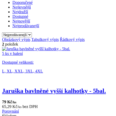
Doporučené
Nejlevnější
Nejdražší
Dostupné
Nejnovější
Nejprodávanejší
Obrázkový výpis
Tabulkový výpis
Řádkový výpis
2
položek
5 ks v balení
Dostupné velikosti:
L,
XL,
XXL,
3XL,
4XL
Jaruška bavlněné vyšší kalhotky - 5bal.
79 Kč
/ks
65,29 Kč
bez DPH
/ks
Porovnání
Skladem