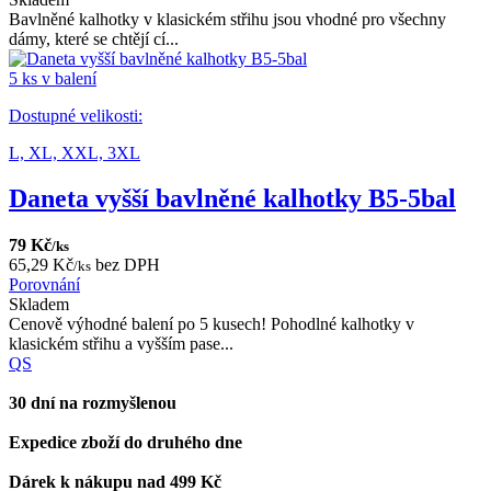
Bavlněné kalhotky v klasickém střihu jsou vhodné pro všechny
dámy, které se chtějí cí...
5 ks v balení
Dostupné velikosti:
L,
XL,
XXL,
3XL
Daneta vyšší bavlněné kalhotky B5-5bal
79 Kč
/ks
65,29 Kč
bez DPH
/ks
Porovnání
Skladem
Cenově výhodné balení po 5 kusech! Pohodlné kalhotky v
klasickém střihu a vyšším pase...
QS
30 dní na rozmyšlenou
Expedice zboží do druhého dne
Dárek k nákupu nad 499 Kč