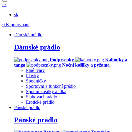
cz
sk
0
K porovnání
Dámské prádlo
Dámské prádlo
Podprsenky
Kalhotky a
tanga
Noční košilky a pyžama
Plné tvary
Plavky
Spodničky
Sportovní a funkční prádlo
Spodní košilky a tílka
Stahovací prádlo
Erotické prádlo
Pánské prádlo
Pánské prádlo