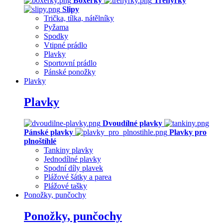
Boxerky
Trenýrky
Slipy
Trička, tílka, nátělníky
Pyžama
Spodky
Vtipné prádlo
Plavky
Sportovní prádlo
Pánské ponožky
Plavky
Plavky
Dvoudílné plavky
Pánské plavky
Plavky pro
plnoštíhlé
Tankiny plavky
Jednodílné plavky
Spodní díly plavek
Plážové šátky a parea
Plážové tašky
Ponožky, punčochy
Ponožky, punčochy