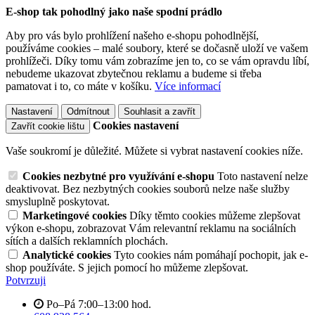
E-shop tak pohodlný jako naše spodní prádlo
Aby pro vás bylo prohlížení našeho e-shopu pohodlnější,
používáme cookies – malé soubory, které se dočasně uloží ve vašem
prohlížeči. Díky tomu vám zobrazíme jen to, co se vám opravdu líbí,
nebudeme ukazovat zbytečnou reklamu a budeme si třeba
pamatovat i to, co máte v košíku.
Více informací
Nastavení
Odmítnout
Souhlasit a zavřít
Cookies nastavení
Zavřít cookie lištu
Vaše soukromí je důležité. Můžete si vybrat nastavení cookies níže.
Cookies nezbytné pro využívání e-shopu
Toto nastavení nelze
deaktivovat. Bez nezbytných cookies souborů nelze naše služby
smysluplně poskytovat.
Marketingové cookies
Díky těmto cookies můžeme zlepšovat
výkon e-shopu, zobrazovat Vám relevantní reklamu na sociálních
sítích a dalších reklamních plochách.
Analytické cookies
Tyto cookies nám pomáhají pochopit, jak e-
shop používáte. S jejich pomocí ho můžeme zlepšovat.
Potvrzuji
Po–Pá 7:00–13:00 hod.