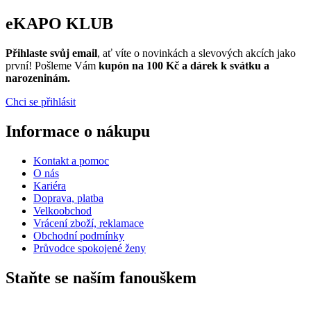
eKAPO KLUB
Přihlaste svůj email
, ať víte o novinkách a slevových akcích jako
první! Pošleme Vám
kupón na 100 Kč a dárek k svátku a
narozeninám.
Chci se přihlásit
Informace o nákupu
Kontakt a pomoc
O nás
Kariéra
Doprava, platba
Velkoobchod
Vrácení zboží, reklamace
Obchodní podmínky
Průvodce spokojené ženy
Staňte se naším fanouškem