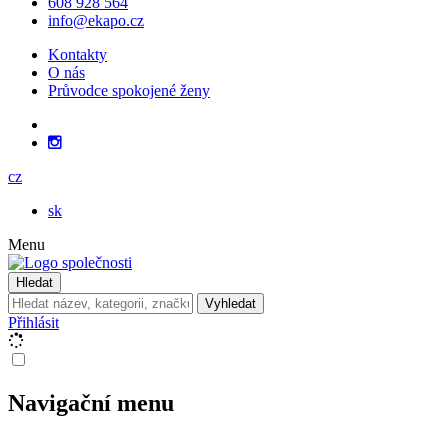
608 928 564
info@ekapo.cz
Kontakty
O nás
Průvodce spokojené ženy
cz
sk
Menu
Hledat
Vyhledat
Přihlásit
Navigační menu