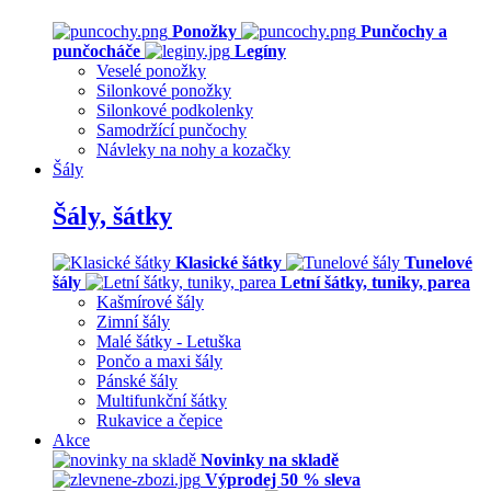
Ponožky
Punčochy a
punčocháče
Legíny
Veselé ponožky
Silonkové ponožky
Silonkové podkolenky
Samodržící punčochy
Návleky na nohy a kozačky
Šály
Šály, šátky
Klasické šátky
Tunelové
šály
Letní šátky, tuniky, parea
Kašmírové šály
Zimní šály
Malé šátky - Letuška
Pončo a maxi šály
Pánské šály
Multifunkční šátky
Rukavice a čepice
Akce
Novinky na skladě
Výprodej 50 % sleva