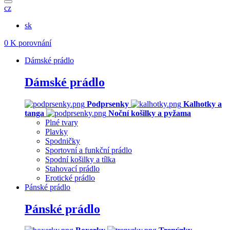
cz
sk
0
K porovnání
Dámské prádlo
Dámské prádlo
Podprsenky
Kalhotky a
tanga
Noční košilky a pyžama
Plné tvary
Plavky
Spodničky
Sportovní a funkční prádlo
Spodní košilky a tílka
Stahovací prádlo
Erotické prádlo
Pánské prádlo
Pánské prádlo