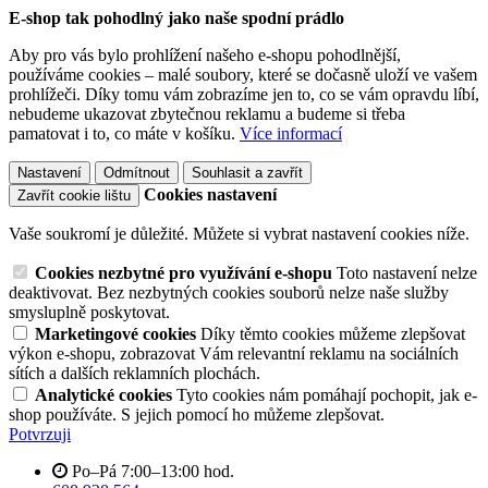
E-shop tak pohodlný jako naše spodní prádlo
Aby pro vás bylo prohlížení našeho e-shopu pohodlnější,
používáme cookies – malé soubory, které se dočasně uloží ve vašem
prohlížeči. Díky tomu vám zobrazíme jen to, co se vám opravdu líbí,
nebudeme ukazovat zbytečnou reklamu a budeme si třeba
pamatovat i to, co máte v košíku.
Více informací
Nastavení
Odmítnout
Souhlasit a zavřít
Cookies nastavení
Zavřít cookie lištu
Vaše soukromí je důležité. Můžete si vybrat nastavení cookies níže.
Cookies nezbytné pro využívání e-shopu
Toto nastavení nelze
deaktivovat. Bez nezbytných cookies souborů nelze naše služby
smysluplně poskytovat.
Marketingové cookies
Díky těmto cookies můžeme zlepšovat
výkon e-shopu, zobrazovat Vám relevantní reklamu na sociálních
sítích a dalších reklamních plochách.
Analytické cookies
Tyto cookies nám pomáhají pochopit, jak e-
shop používáte. S jejich pomocí ho můžeme zlepšovat.
Potvrzuji
Po–Pá 7:00–13:00 hod.