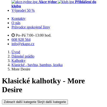
Akce týdne
Přihlášení do
klubu
Výprodej 50 %
Kontakty
O nás
Průvodce spokojené ženy
Po–Pá 7:00–13:00 hod.
608 928 564
info@ekapo.cz
Úvod
Dámské prádlo
Kalhotky
Klasické - bavlna, bambus, krajka
More Desire
Klasické kalhotky - More
Desire
Zobrazit další kategorie
Skrýt další kategorie