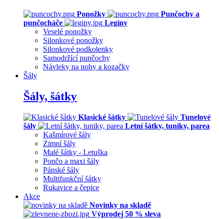
Ponožky
Punčochy a
punčocháče
Legíny
Veselé ponožky
Silonkové ponožky
Silonkové podkolenky
Samodržící punčochy
Návleky na nohy a kozačky
Šály
Šály, šátky
Klasické šátky
Tunelové
šály
Letní šátky, tuniky, parea
Kašmírové šály
Zimní šály
Malé šátky - Letuška
Pončo a maxi šály
Pánské šály
Multifunkční šátky
Rukavice a čepice
Akce
Novinky na skladě
Výprodej 50 % sleva