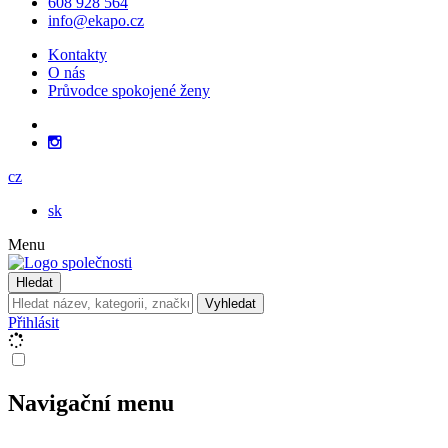
608 928 564
info@ekapo.cz
Kontakty
O nás
Průvodce spokojené ženy
cz
sk
Menu
Hledat
Vyhledat
Přihlásit
Navigační menu