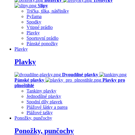
Boxerky
Trenýrky
Slipy
Trička, tílka, nátělníky
Pyžama
Spodky
Vtipné prádlo
Plavky
Sportovní prádlo
Pánské ponožky
Plavky
Plavky
Dvoudílné plavky
Pánské plavky
Plavky pro
plnoštíhlé
Tankiny plavky
Jednodílné plavky
Spodní díly plavek
Plážové šátky a parea
Plážové tašky
Ponožky, punčochy
Ponožky, punčochy