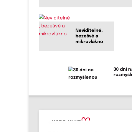
Neviditelné,
bezešvé a
mikrovlákno
30 dní n
rozmyš
eKAPO KLUB