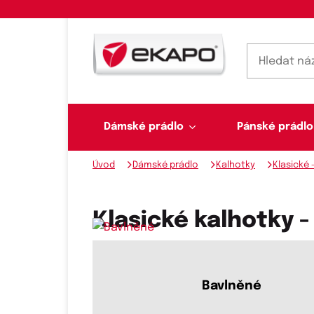
Dámské prádlo
Pánské prádlo
Úvod
Dámské prádlo
Kalhotky
Klasické 
Dámské prádlo
Pánské prádlo
Plavky
Ponožky, punčochy
Šály, šátky
Klasické kalhotky -
Novinky na skladě
Bavlněné
Dvoudílné plavky
Klasické šátky
Podprsenky
Ponožky
Boxerky