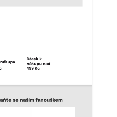
Dárek k
nákupu nad
499 Kč
taňte se naším fanouškem