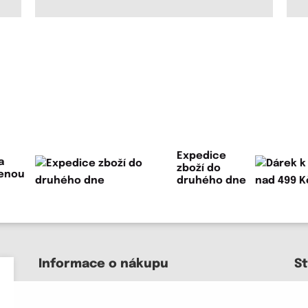
Expedice
a
zboží do
lenou
druhého dne
Informace o nákupu
S
Kontakt a pomoc