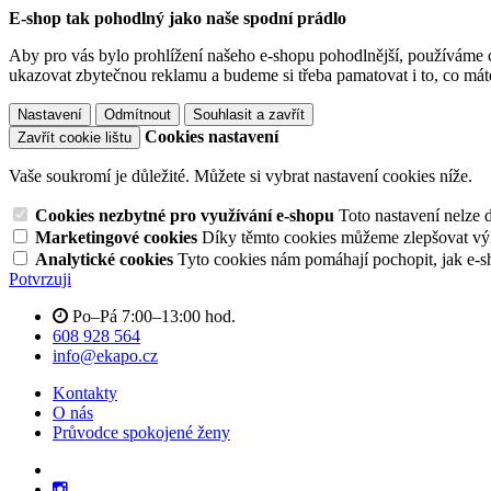
E-shop tak pohodlný jako naše spodní prádlo
Aby pro vás bylo prohlížení našeho e-shopu pohodlnější, používáme c
ukazovat zbytečnou reklamu a budeme si třeba pamatovat i to, co mát
Nastavení
Odmítnout
Souhlasit a zavřít
Cookies nastavení
Zavřít cookie lištu
Vaše soukromí je důležité. Můžete si vybrat nastavení cookies níže.
Cookies nezbytné pro využívání e-shopu
Toto nastavení nelze 
Marketingové cookies
Díky těmto cookies můžeme zlepšovat výko
Analytické cookies
Tyto cookies nám pomáhají pochopit, jak e-s
Potvrzuji
Po–Pá 7:00–13:00 hod.
608 928 564
info@ekapo.cz
Kontakty
O nás
Průvodce spokojené ženy