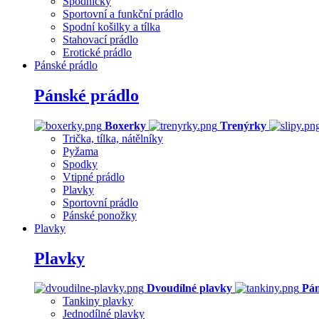
Spodničky
Sportovní a funkční prádlo
Spodní košilky a tílka
Stahovací prádlo
Erotické prádlo
Pánské prádlo
Pánské prádlo
Boxerky
Trenýrky
Trička, tílka, nátělníky
Pyžama
Spodky
Vtipné prádlo
Plavky
Sportovní prádlo
Pánské ponožky
Plavky
Plavky
Dvoudílné plavky
Pán
Tankiny plavky
Jednodílné plavky