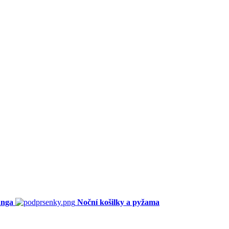
anga
Noční košilky a pyžama