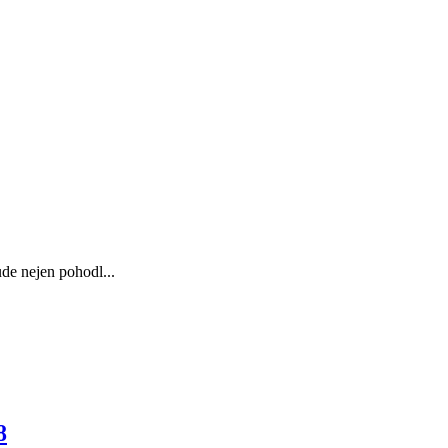
ude nejen pohodl...
8