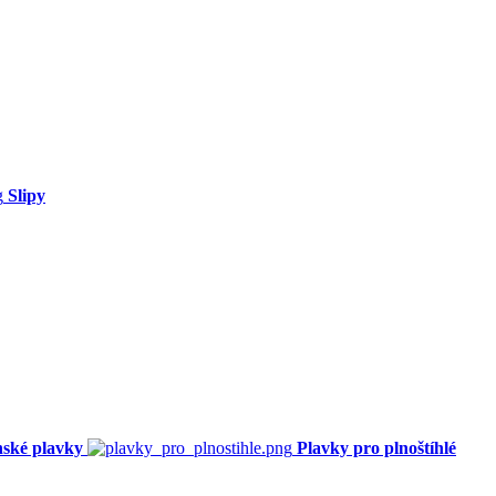
Slipy
ské plavky
Plavky pro plnoštíhlé