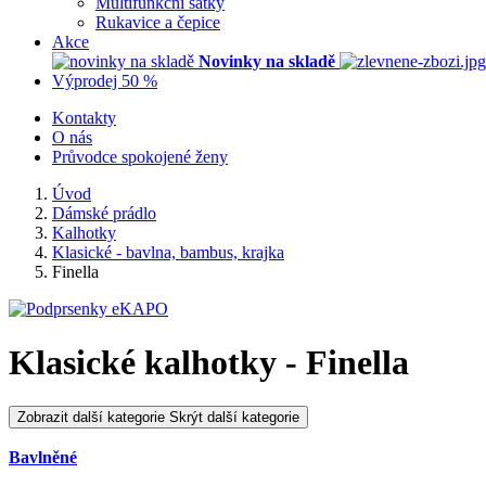
Multifunkční šátky
Rukavice a čepice
Akce
Novinky na skladě
Výprodej 50 %
Kontakty
O nás
Průvodce spokojené ženy
Úvod
Dámské prádlo
Kalhotky
Klasické - bavlna, bambus, krajka
Finella
Klasické kalhotky - Finella
Zobrazit další kategorie
Skrýt další kategorie
Bavlněné