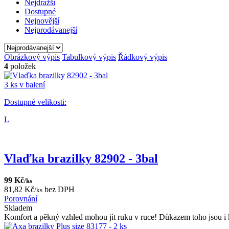
Nejdražší
Dostupné
Nejnovější
Nejprodávanejší
Obrázkový výpis
Tabulkový výpis
Řádkový výpis
4
položek
3 ks v balení
Dostupné velikosti:
L
Vlaďka brazilky 82902 - 3bal
99 Kč
/ks
81,82 Kč
bez DPH
/ks
Porovnání
Skladem
Komfort a pěkný vzhled mohou jít ruku v ruce! Důkazem toho jsou i 