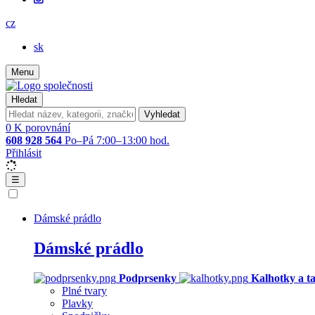
cz
sk
Menu
Hledat
Vyhledat
0
K porovnání
608 928 564
Po–Pá 7:00–13:00 hod.
Přihlásit
☰
Dámské prádlo
Dámské prádlo
Podprsenky
Kalhotky a t
Plné tvary
Plavky