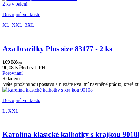
2 ks v balení
Dostupné velikosti:
XL,
XXL,
3XL
Axa brazilky Plus size 83177 - 2 ks
109 Kč
/ks
90,08 Kč
bez DPH
/ks
Porovnání
Skladem
Máte plnošthílhou postavu a hledáte kvalitní bavlněné prádlo, které b
Dostupné velikosti:
L,
XXL
Karolína klasické kalhotky s krajkou 9010