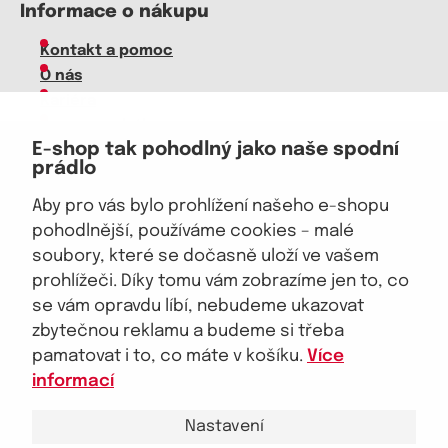
Informace o nákupu
Kontakt a pomoc
O nás
Kariéra
Doprava, platba
E-shop tak pohodlný jako naše spodní
Velkoobchod
prádlo
Vrácení zboží, reklamace
Obchodní podmínky
Aby pro vás bylo prohlížení našeho e-shopu
Průvodce spokojené ženy
pohodlnější, používáme cookies – malé
soubory, které se dočasně uloží ve vašem
Staňte se naším fanouškem
prohlížeči. Díky tomu vám zobrazíme jen to, co
se vám opravdu líbí, nebudeme ukazovat
zbytečnou reklamu a budeme si třeba
pamatovat i to, co máte v košíku.
Více
Jsme důvěryhodný obchod
informací
Nastavení